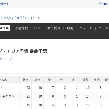
レポート
Yahoo
ングなら「毎日5％」おトク
A代表
五輪世代
U-20
女子代表
動画
ニュース
コラム
ップ・アジア予選 最終予選
グループC
ーム名
勝点
試合
勝
分
敗
得点
失点
得
ン
23
10
7
2
1
19
8
ベキスタン
21
10
6
3
1
14
7
15
10
4
3
3
15
8