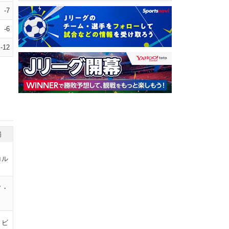
-7
-6
-12
場
コル
ド・
・ビ