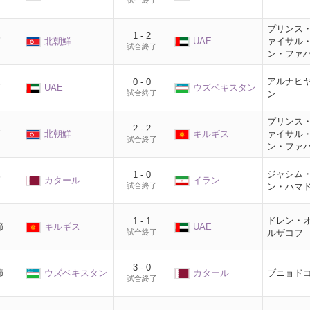
試合終了
プリンス
1 - 2
節
北朝鮮
UAE
ァイサル
試合終了
ン・ファ
アルナヒ
0 - 0
節
UAE
ウズベキスタン
試合終了
ン
プリンス
2 - 2
節
北朝鮮
キルギス
ァイサル
試合終了
ン・ファ
ジャシム
1 - 0
節
カタール
イラン
試合終了
ン・ハマ
ドレン・
1 - 1
節
キルギス
UAE
試合終了
ルザコフ
3 - 0
節
ウズベキスタン
カタール
ブニョド
試合終了