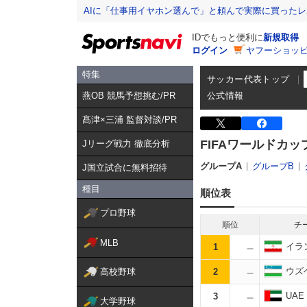
AIに「仕事用イヤホン選んで」と頼んで実際に買った
IDでもっと便利に
新規取得
ログイン
ヤフーショッピ
特集
サッカー代表トップ
燕OB 競馬予想挑む/PR
公式情報
髙津×三浦 監督対談/PR
FIFAワールドカ
Jリーグ戦力 徹底分析
グループA
グループB
J国立試合に無料招待
種目
順位表
プロ野球
順位
チ
MLB
イラ
1
ウズ
高校野球
2
UAE
3
大学野球