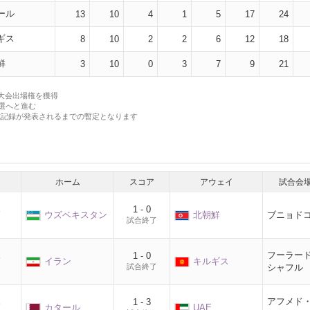
ール
13
10
4
1
5
17
24
ギス
8
10
2
2
6
12
18
鮮
3
10
0
3
7
9
21
本大会出場権を獲得
予選へと進む
式記録が発表されるまでの暫定となります
ホーム
スコア
アウェイ
試合会
1 - 0
節
ウズベキスタン
北朝鮮
ブニョド
試合終了
フーラー
1 - 0
節
イラン
キルギス
試合終了
シャフル
アフメド
1 - 3
節
カタール
UAE