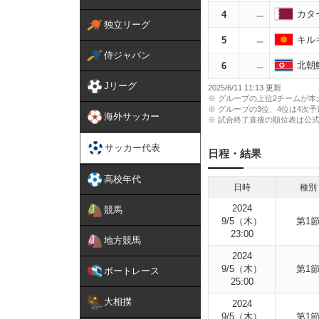
カタ
4
独立リーグ
キル
5
侍ジャパン
北朝
6
Jリーグ
2025/6/11 11:13
※ グループの上位2チームが
※ グループの3位、4位は4次
海外サッカー
※ 試合終了直後の順位表は公
サッカー代表
日程・結果
高校年代
日時
種別
2024
競馬
9/5（木）
第1
23:00
地方競馬
2024
9/5（木）
第1
ボートレース
25:00
大相撲
2024
9/5（木）
第1