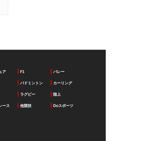
ュア
F1
バレー
バドミントン
カーリング
ラグビー
陸上
レース
他競技
Doスポーツ