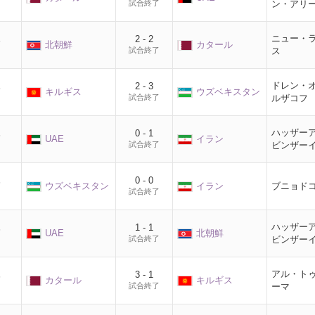
試合終了
ン・アリ
ニュー・
2 - 2
節
北朝鮮
カタール
試合終了
ス
ドレン・
2 - 3
節
キルギス
ウズベキスタン
試合終了
ルザコフ
ハッザー
0 - 1
節
UAE
イラン
試合終了
ビンザー
0 - 0
節
ウズベキスタン
イラン
ブニョド
試合終了
ハッザー
1 - 1
節
UAE
北朝鮮
試合終了
ビンザー
アル・ト
3 - 1
節
カタール
キルギス
試合終了
ーマ