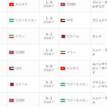
ドレン・
1 - 0
節
キルギス
北朝鮮
試合終了
ルザコフ
1 - 0
節
ウズベキスタン
UAE
ブニョド
試合終了
4 - 1
節
イラン
カタール
ラシド
試合終了
ニュー・
2 - 3
節
北朝鮮
イラン
試合終了
ス
ムハンマ
3 - 0
節
UAE
キルギス
ビン・ザ
試合終了
ド
ジャシム
3 - 2
節
カタール
ウズベキスタン
試合終了
ン・ハマ
ニュー・
0 - 1
節
北朝鮮
ウズベキスタン
試合終了
ス