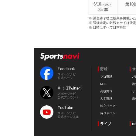
6/10（火）
第10
25:00
※ 試合終了後に結果を掲載い
※ 詳細未定の対戦カードは決
※ 日時はすべて日本時間
Facebook
野球
サ
スポーツナビ
プロ野球
J
公式ページ
MLB
海
X（旧Twitter）
高校野球
サ
スポーツナビ
公式アカウント
大学野球
高
独立リーグ
YouTube
スポーツナビ
侍ジャパン
公式チャンネル
ライブ
to