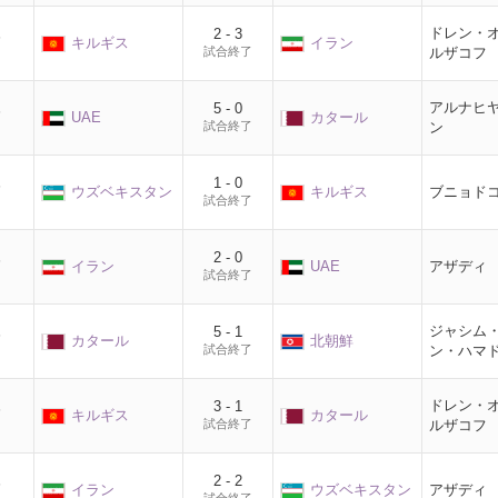
ドレン・
2 - 3
節
キルギス
イラン
試合終了
ルザコフ
アルナヒ
5 - 0
節
UAE
カタール
試合終了
ン
1 - 0
節
ウズベキスタン
キルギス
ブニョド
試合終了
2 - 0
節
イラン
UAE
アザディ
試合終了
ジャシム
5 - 1
節
カタール
北朝鮮
試合終了
ン・ハマ
ドレン・
3 - 1
節
キルギス
カタール
試合終了
ルザコフ
2 - 2
節
イラン
ウズベキスタン
アザディ