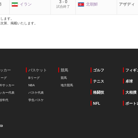
3 - 0
節
イラン
北朝鮮
アザディ
試合終了
たします。
定次第、掲載いたします。
ッカー
バスケット
競馬
ゴルフ
フィギ
リーグ
Bリーグ
競馬
テニス
卓球
外サッカー
NBA
地方競馬
格闘技
大相撲
ッカー代表
バスケ代表
校年代
学生バスケ
NFL
ボート
to