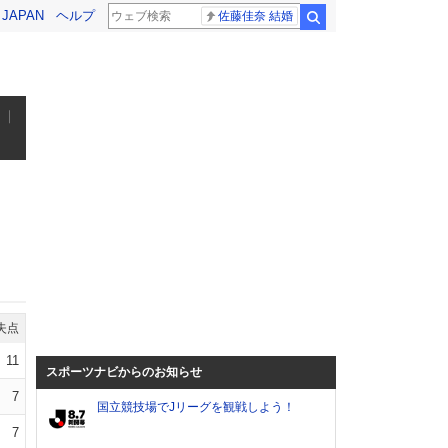
! JAPAN
ヘルプ
佐藤佳奈 結婚
検索
失点
11
スポーツナビからのお知らせ
7
国立競技場でJリーグを観戦しよう！
7