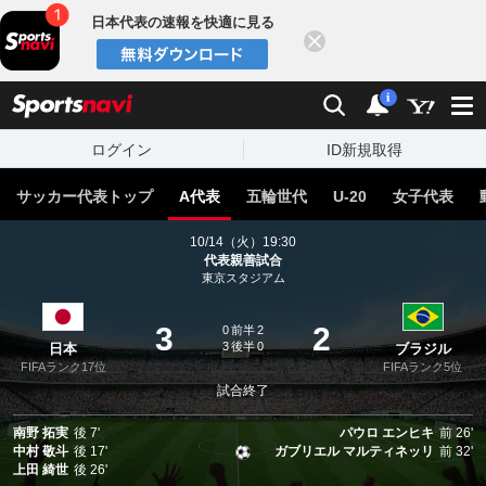
日本代表の速報を快適に見る
閉じる
スポーツナビ
検索
通知
i
ログイン
ID新規取得
サッカー代表トップ
A代表
五輪世代
U-20
女子代表
10/14（火）19:30
代表親善試合
東京スタジアム
3
2
0
前半
2
3
後半
0
日本
ブラジル
FIFAランク17位
FIFAランク5位
試合終了
南野 拓実
後
7'
パウロ エンヒキ
前
26'
中村 敬斗
後
17'
ガブリエル マルティネッリ
前
32'
上田 綺世
後
26'