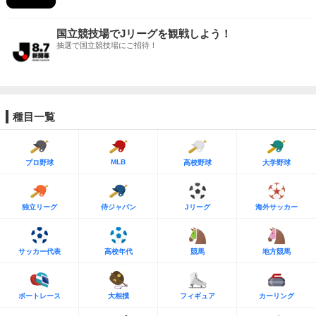
国立競技場でJリーグを観戦しよう！
抽選で国立競技場にご招待！
種目一覧
MLB
プロ野球
高校野球
大学野球
独立リーグ
侍ジャパン
Jリーグ
海外サッカー
サッカー代表
高校年代
競馬
地方競馬
ボートレース
大相撲
フィギュア
カーリング