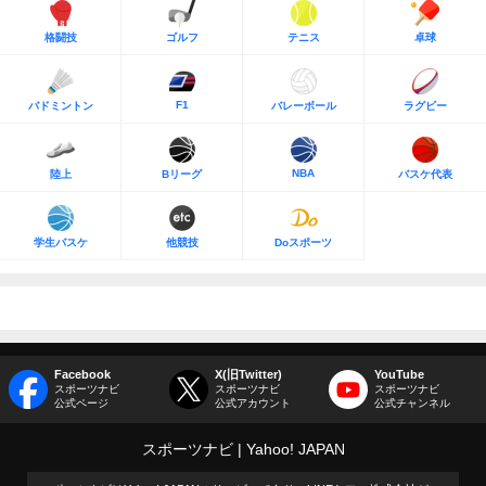
格闘技
ゴルフ
テニス
卓球
F1
バドミントン
バレーボール
ラグビー
NBA
陸上
Bリーグ
バスケ代表
学生バスケ
他競技
Doスポーツ
Facebook
X(旧Twitter)
YouTube
スポーツナビ
スポーツナビ
スポーツナビ
公式ページ
公式アカウント
公式チャンネル
スポーツナビ
Yahoo! JAPAN