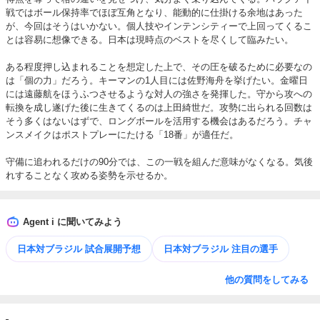
戦ではボール保持率でほぼ互角となり、能動的に仕掛ける余地はあった
が、今回はそうはいかない。個人技やインテンシティーで上回ってくるこ
とは容易に想像できる。日本は現時点のベストを尽くして臨みたい。

ある程度押し込まれることを想定した上で、その圧を破るために必要なの
は「個の力」だろう。キーマンの1人目には佐野海舟を挙げたい。金曜日
には遠藤航をほうふつさせるような対人の強さを発揮した。守から攻への
転換を成し遂げた後に生きてくるのは上田綺世だ。攻勢に出られる回数は
そう多くはないはずで、ロングボールを活用する機会はあるだろう。チャ
ンスメイクはポストプレーにたける「18番」が適任だ。

守備に追われるだけの90分では、この一戦を組んだ意味がなくなる。気後
れすることなく攻める姿勢を示せるか。
Agent i に聞いてみよう
日本対ブラジル 試合展開予想
日本対ブラジル 注目の選手
他の質問をしてみる