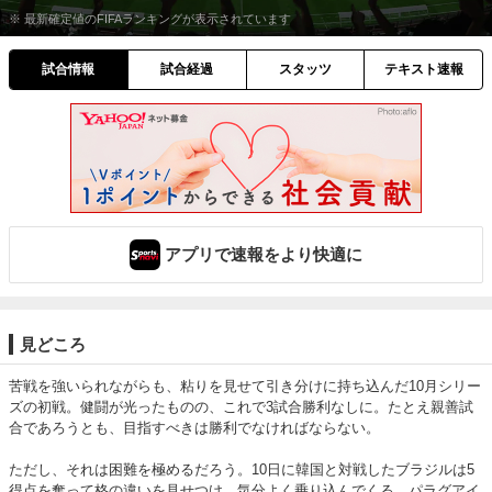
※ 最新確定値のFIFAランキングが表示されています
試合情報
試合経過
スタッツ
テキスト速報
アプリで速報をより快適に
見どころ
苦戦を強いられながらも、粘りを見せて引き分けに持ち込んだ10月シリー
ズの初戦。健闘が光ったものの、これで3試合勝利なしに。たとえ親善試
合であろうとも、目指すべきは勝利でなければならない。

ただし、それは困難を極めるだろう。10日に韓国と対戦したブラジルは5
得点を奪って格の違いを見せつけ、気分よく乗り込んでくる。パラグアイ