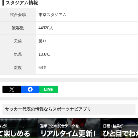
スタジアム情報
試合会場
東京スタジアム
観客数
44920人
天候
曇り
気温
18.6℃
湿度
68％
サッカー代表の情報ならスポーツナビアプリ