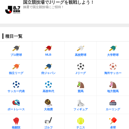
国立競技場でJリーグを観戦しよう！
抽選で国立競技場にご招待！
種目一覧
MLB
プロ野球
高校野球
大学野球
独立リーグ
侍ジャパン
Jリーグ
海外サッカー
サッカー代表
高校年代
競馬
地方競馬
ボートレース
大相撲
フィギュア
カーリング
格闘技
ゴルフ
テニス
卓球