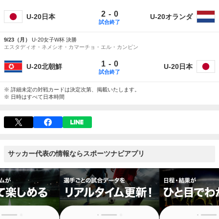
-
2
0
U-20日本
U-20オランダ
試合終了
9/23（月）
U-20女子W杯 決勝
エスタディオ・ネメシオ・カマーチョ・エル・カンピン
-
1
0
U-20北朝鮮
U-20日本
試合終了
※ 詳細未定の対戦カードは決定次第、掲載いたします。
※ 日時はすべて日本時間
サッカー代表の情報ならスポーツナビアプリ