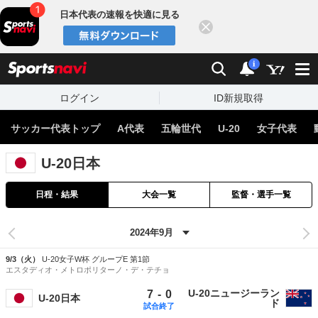
日本代表の速報を快適に見る
閉じる
スポーツナビ
検索
通知
i
ログイン
ID新規取得
サッカー代表トップ
A代表
五輪世代
U-20
女子代表
U-20日本
日程・結果
大会一覧
監督・選手一覧
9/3（火）
U-20女子W杯 グループE 第1節
エスタディオ・メトロポリターノ・デ・テチョ
U-20ニュージーラン
-
7
0
U-20日本
ド
試合終了