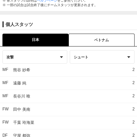
※ 各スタッツの説明は
ヘルプページ
をご参照ください。
※ 一部の試合は試合終了後にチームスタッツが更新されます。
個人スタッツ
日本
ベトナム
MF
2
熊谷 紗希
MF
2
遠藤 純
MF
2
長谷川 唯
FW
2
田中 美南
FW
2
千葉 玲海菜
DF
2
守屋 都弥