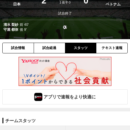
2
0
1
後半
0
日本
ベトナム
試合終了
清水 梨紗
前
40'
守屋 都弥
後
9'
試合情報
試合経過
スタッツ
テキスト速報
アプリで速報をより快適に
チームスタッツ