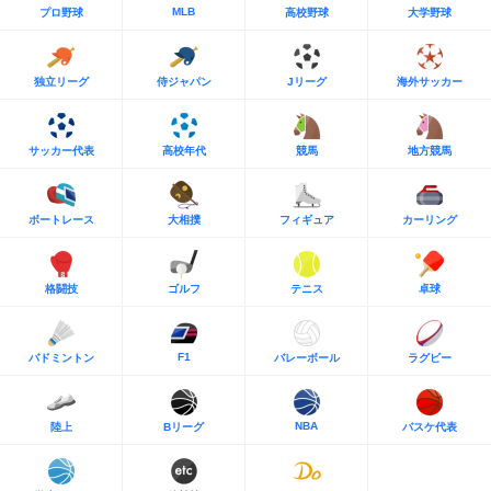
MLB
プロ野球
高校野球
大学野球
独立リーグ
侍ジャパン
Jリーグ
海外サッカー
サッカー代表
高校年代
競馬
地方競馬
ボートレース
大相撲
フィギュア
カーリング
格闘技
ゴルフ
テニス
卓球
F1
バドミントン
バレーボール
ラグビー
NBA
陸上
Bリーグ
バスケ代表