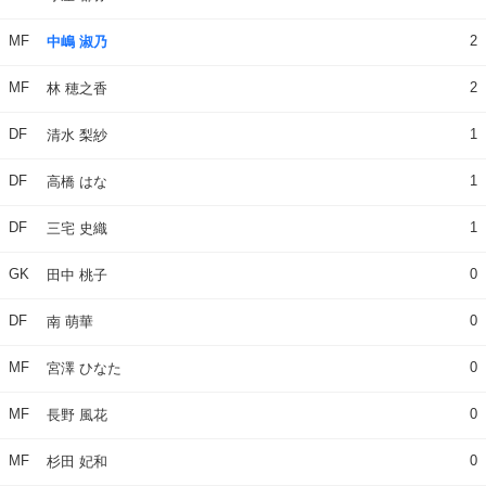
MF
2
中嶋 淑乃
MF
2
林 穂之香
DF
1
清水 梨紗
DF
1
高橋 はな
DF
1
三宅 史織
GK
0
田中 桃子
DF
0
南 萌華
MF
0
宮澤 ひなた
MF
0
長野 風花
MF
0
杉田 妃和