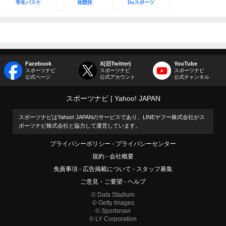
学生バスケ
他競技
Doスポーツ
Facebook
X(旧Twitter)
YouTube
スポーツナビ
スポーツナビ
スポーツナビ
公式ページ
公式アカウント
公式チャンネル
スポーツナビ
Yahoo! JAPAN
スポーツナビはYahoo! JAPANのサービスであり、LINEヤフー株式会社がス
ポーツナビ株式会社と協力して運営しています。
プライバシーポリシー
プライバシーセンター
規約
会社概要
免責事項
広告掲載について
スタッフ募集
ご意見・ご要望
ヘルプ
© Data Stadium
© Getty Images
© Sportsnavi
© LY Corporation