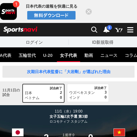
日本代表の速報を快適に見る
閉じる
スポーツナビ
検索
通知
i
ログイン
ID新規取得
A代表
五輪世代
U-20
女子代表
動画
ニュース
コラ
次期日本代表監督に「大岩剛」が選ばれた理由
試合終了
試合終了
11月1日の
3
2
ウズベキスタン
日本
試合
0
0
インド
ベトナム
11/1（水）19:00
女子五輪2次予選 第3節
ロコモティフ スタジアム
1
前半
0