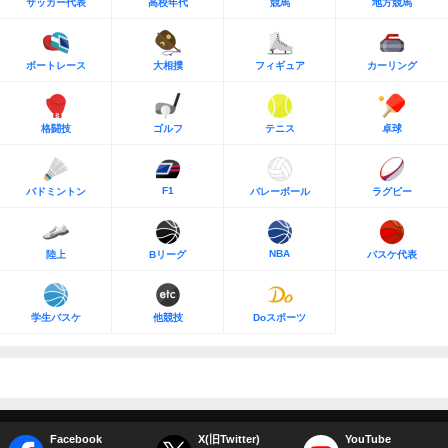
サッカー代表
高校年代
競馬
地方競馬
ボートレース
大相撲
フィギュア
カーリング
格闘技
ゴルフ
テニス
卓球
F1
バドミントン
バレーボール
ラグビー
NBA
陸上
Bリーグ
バスケ代表
学生バスケ
他競技
Doスポーツ
Facebook
X(旧Twitter)
YouTube