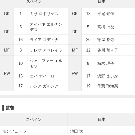
スペイン
日本
GK
1
ミサ ロドリゲス
GK
18
平尾 知佳
オイハネ エルナン
5
5
高橋 はな
デス
DF
DF
16
ライア コディナ
20
守屋 都弥
MF
3
テレサ アベレイラ
MF
12
谷川 萌々子
ジェニファー エル
10
9
植木 理子
モソ
FW
FW
15
エバ ナバーロ
17
浜野 まいか
17
ルシア ガルシア
19
千葉 玲海菜
監督
スペイン
日本
モンツェ トメ
池田 太