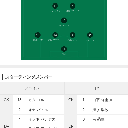
11
6
プテジャス
ボンマティ
12
ギハーロ
18
14
4
2
カルモナ
アレクサンドリ
パレデス
バトル
13
コル
スターティングメンバー
スペイン
日本
GK
13
カタ コル
GK
1
山下 杏也加
2
オナ バトル
2
清水 梨紗
4
イレネ パレデス
3
南 萌華
DF
DF