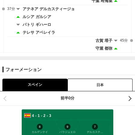
千葉 玲海菜
37分
アテネア デルカスティージョ
ルシア ガルシア
パトリ ギハーロ
テレサ アベレイラ
古賀 塔子
45分
守屋 都弥
フォーメーション
スペイン
日本
前半0分
4-1-2-3
8
9
7
カルデンテイ
パラジュエロ
デルカスティージョ