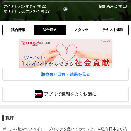
アイタナ ボンマティ
前
22'
藤野 あおば
前
13'
マリオナ カルデンテイ
後
29'
試合情報
試合経過
スタッツ
テキスト速報
順位表と日程・結果を見る
アプリで速報をより快適に
戦評
ボールを動かすスペイン、ブロックを敷いてカウンターを狙う日本という