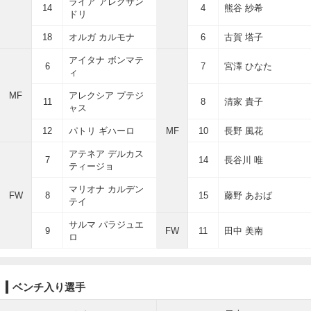
ライア アレクサン
14
4
熊谷 紗希
ドリ
18
オルガ カルモナ
6
古賀 塔子
アイタナ ボンマテ
6
7
宮澤 ひなた
ィ
MF
アレクシア プテジ
11
8
清家 貴子
ャス
12
パトリ ギハーロ
MF
10
長野 風花
アテネア デルカス
7
14
長谷川 唯
ティージョ
マリオナ カルデン
FW
8
15
藤野 あおば
テイ
サルマ パラジュエ
9
FW
11
田中 美南
ロ
ベンチ入り選手