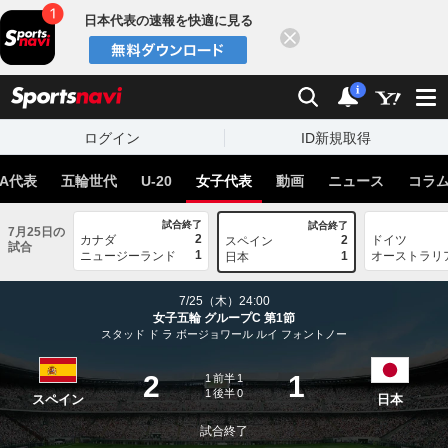
日本代表の速報を快適に見る
閉じる
スポーツナビ
検索
通知
i
ログイン
ID新規取得
A代表
五輪世代
U-20
女子代表
動画
ニュース
コラ
試合終了
試合終了
7月25日の
2
カナダ
2
ドイツ
スペイン
試合
1
ニュージーランド
1
オーストラリ
日本
7/25（木）24:00
女子五輪 グループC 第1節
スタッド ド ラ ボージョワール ルイ フォントノー
2
1
1
前半
1
1
後半
0
スペイン
日本
試合終了