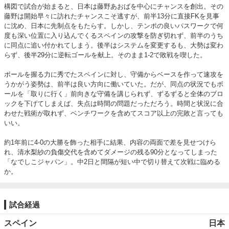
構図で試合が始まると、日本は藤野あおばを中心にチャンスを創出。その
藤野は開始早々に訪れたチャンスこそ逃すが、前半13分に直接FKを見事
に沈め、日本に先制点をもたらす。しかし、テンポの良いパスワークで何
度も深い位置に入り込んでくるスペインの攻撃を防ぎ切れず、前半のうち
に同点に追い付かれてしまう。後半はシステムを変更するも、大勢は変わ
らず、後半29分に逆転ゴールを献上。そのまま1-2で敗戦を喫した。

ボールを握る力に秀でたスペインに対し、守備からベースを作って速攻を
うかがう姿勢は、前半は良い方向に働いていた。だが、同点の状況でもボ
ールを「取りに行く」前向きな守備を講じられず、ずるずると全体のブロ
ックを下げてしまえば、失点は時間の問題だっただろう。時間と状況に合
わせた戦術が取れず、ベンチワークを含めてスコア以上の完敗と言っても
いい。

約1年前に4-0の大勝を飾った相手に結果、内容の両面で差を見せつけら
れ、清水梨紗の負傷交代を含めてダメージの残る90分となってしまった
「なでしこジャパン」。中2日と間隔が短い中で切り替えて次戦に臨める
か。
試合経過
スペイン
日本