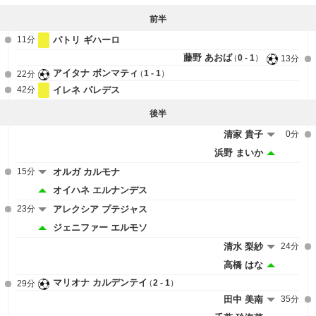
前半
11分
パトリ ギハーロ
藤野 あおば
0 - 1
13分
アイタナ ボンマティ
1 - 1
22分
42分
イレネ パレデス
後半
清家 貴子
0分
浜野 まいか
15分
オルガ カルモナ
オイハネ エルナンデス
23分
アレクシア プテジャス
ジェニファー エルモソ
清水 梨紗
24分
高橋 はな
マリオナ カルデンテイ
2 - 1
29分
田中 美南
35分