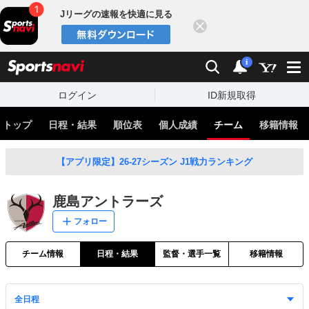
Jリーグの速報を快適に見る
閉じる
スポーツナビ
検索
通知
i
ログイン
ID新規取得
トップ
日程・結果
順位表
個人成績
チーム
移籍情報
【アプリ限定】26-27シーズン J1戦力ランキング
鹿島アントラーズ
フォロー
チーム情報
日程・結果
監督・選手一覧
移籍情報