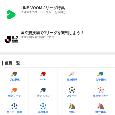
LINE VOOM Jリーグ特集
注目選手のスーパープレーをお届け！
国立競技場でJリーグを観戦しよう！
抽選で国立競技場にご招待！
種目一覧
MLB
プロ野球
高校野球
大学野球
独立リーグ
侍ジャパン
Jリーグ
海外サッカー
サッカー代表
高校年代
競馬
地方競馬