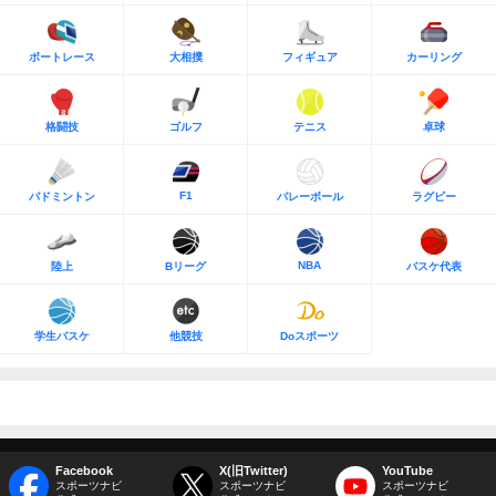
ボートレース
大相撲
フィギュア
カーリング
格闘技
ゴルフ
テニス
卓球
F1
バドミントン
バレーボール
ラグビー
NBA
陸上
Bリーグ
バスケ代表
学生バスケ
他競技
Doスポーツ
Facebook
X(旧Twitter)
YouTube
スポーツナビ
スポーツナビ
スポーツナビ