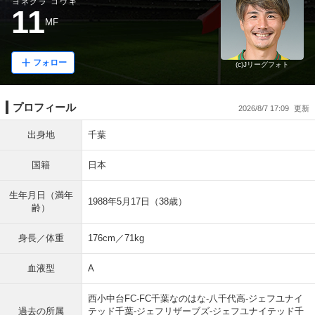
ヨネクラ コウキ
11
MF
フォロー
(c)Jリーグフォト
プロフィール
2026/8/7 17:09
出身地
千葉
国籍
日本
生年月日（満年
1988年5月17日（38歳）
齢）
身長／体重
176cm／71kg
血液型
A
西小中台FC-FC千葉なのはな-八千代高-ジェフユナイ
過去の所属
テッド千葉-ジェフリザーブズ-ジェフユナイテッド千