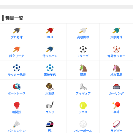
種目一覧
MLB
プロ野球
高校野球
大学野球
独立リーグ
侍ジャパン
Jリーグ
海外サッカー
サッカー代表
高校年代
競馬
地方競馬
ボートレース
大相撲
フィギュア
カーリング
格闘技
ゴルフ
テニス
卓球
F1
バドミントン
バレーボール
ラグビー