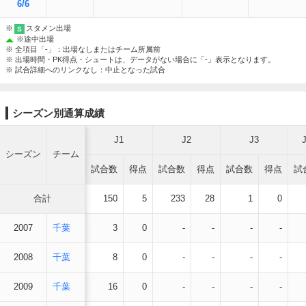
6/6
※
スタメン出場
S
※
途中出場
※ 全項目「-」：出場なしまたはチーム所属前
※ 出場時間・PK得点・シュートは、データがない場合に「-」表示となります。
※ 試合詳細へのリンクなし：中止となった試合
シーズン別通算成績
J1
J2
J3
シーズン
チーム
試合数
得点
試合数
得点
試合数
得点
試
合計
150
5
233
28
1
0
2007
千葉
3
0
-
-
-
-
2008
千葉
8
0
-
-
-
-
2009
千葉
16
0
-
-
-
-