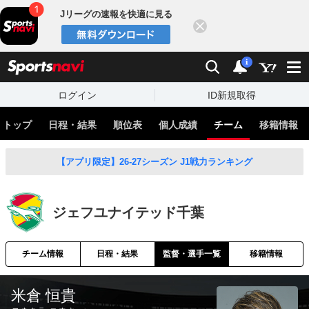
Jリーグの速報を快適に見る
閉じる
スポーツナビ
検索
通知
i
ログイン
ID新規取得
トップ
日程・結果
順位表
個人成績
チーム
移籍情報
【アプリ限定】26-27シーズン J1戦力ランキング
ジェフユナイテッド千葉
チーム情報
日程・結果
監督・選手一覧
移籍情報
米倉 恒貴