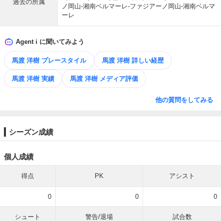
過去の所属
ノ岡山-湘南ベルマーレ-ファジアーノ岡山-湘南ベルマ
ーレ
Agent i に聞いてみよう
馬渡 洋樹 プレースタイル
馬渡 洋樹 詳しい経歴
馬渡 洋樹 実績
馬渡 洋樹 メディア評価
他の質問をしてみる
シーズン成績
個人成績
得点
PK
アシスト
0
0
0
シュート
警告/退場
試合数