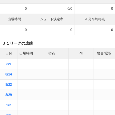
0
0/0
0
出場時間
シュート決定率
90分平均得点
0
0
0
Ｊ１リーグの成績
日付
出場時間
得点
PK
警告/退場
8/9
8/14
8/22
8/29
9/2