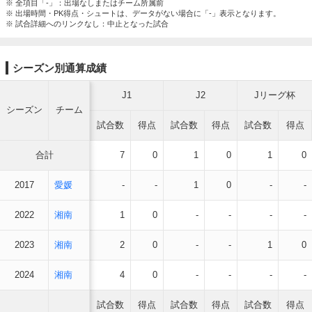
※ 全項目「-」：出場なしまたはチーム所属前
※ 出場時間・PK得点・シュートは、データがない場合に「-」表示となります。
※ 試合詳細へのリンクなし：中止となった試合
シーズン別通算成績
J1
J2
Jリーグ杯
シーズン
チーム
試合数
得点
試合数
得点
試合数
得点
合計
7
0
1
0
1
0
2017
愛媛
-
-
1
0
-
-
2022
湘南
1
0
-
-
-
-
2023
湘南
2
0
-
-
1
0
2024
湘南
4
0
-
-
-
-
試合数
得点
試合数
得点
試合数
得点