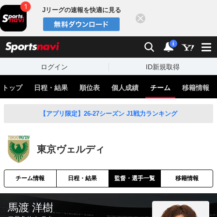
Jリーグの速報を快適に見る
閉じる
スポーツナビ
検索
通知
i
ログイン
ID新規取得
トップ
日程・結果
順位表
個人成績
チーム
移籍情報
【アプリ限定】26-27シーズン J1戦力ランキング
東京ヴェルディ
チーム情報
日程・結果
監督・選手一覧
移籍情報
馬渡 洋樹