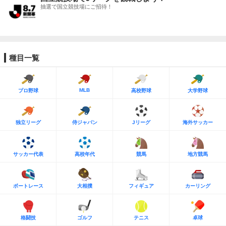
抽選で国立競技場にご招待！
種目一覧
MLB
プロ野球
高校野球
大学野球
独立リーグ
侍ジャパン
Jリーグ
海外サッカー
サッカー代表
高校年代
競馬
地方競馬
ボートレース
大相撲
フィギュア
カーリング
格闘技
ゴルフ
テニス
卓球