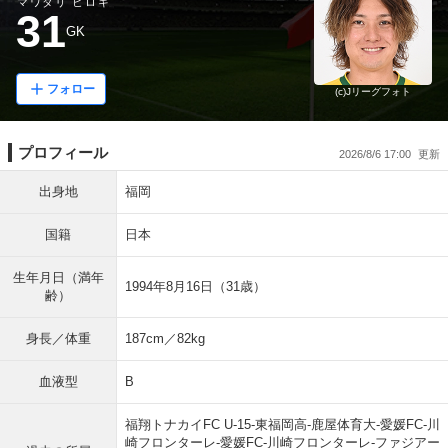
マワタリ ヒロキ
31
GK
フォロー
(c)Jリーグフォト
プロフィール
2026/8/6 17:00
出身地
福岡
国籍
日本
生年月日（満年
1994年8月16日（31歳）
齢）
身長／体重
187cm／82kg
血液型
B
福翔トナカイFC U-15-東福岡高-鹿屋体育大-愛媛FC-川
崎フロンターレ-愛媛FC-川崎フロンターレ-ファジアー