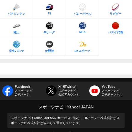
F1
バドミントン
バレーボール
ラグビー
NBA
陸上
Bリーグ
バスケ代表
学生バスケ
他競技
Doスポーツ
Facebook
X(旧Twitter)
YouTube
スポーツナビ
スポーツナビ
スポーツナビ
公式ページ
公式アカウント
公式チャンネル
スポーツナビ
Yahoo! JAPAN
スポーツナビはYahoo! JAPANのサービスであり、LINEヤフー株式会社がス
ポーツナビ株式会社と協力して運営しています。