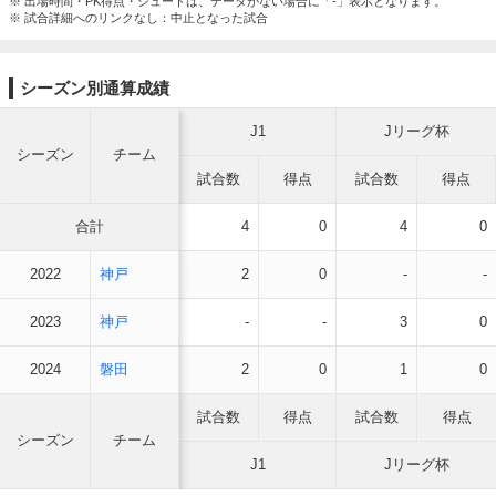
※ 出場時間・PK得点・シュートは、データがない場合に「-」表示となります。
※ 試合詳細へのリンクなし：中止となった試合
シーズン別通算成績
J1
Jリーグ杯
シーズン
チーム
試合数
得点
試合数
得点
合計
4
0
4
0
2022
神戸
2
0
-
-
2023
神戸
-
-
3
0
2024
磐田
2
0
1
0
試合数
得点
試合数
得点
シーズン
チーム
J1
Jリーグ杯