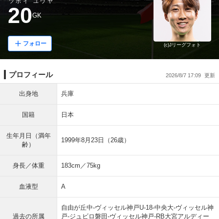
ツボイ ユウヤ
20
GK
フォロー
(c)Jリーグフォト
プロフィール
2026/8/7 17:09
出身地
兵庫
国籍
日本
生年月日（満年
1999年8月23日（26歳）
齢）
身長／体重
183cm／75kg
血液型
A
自由が丘中-ヴィッセル神戸U-18-中央大-ヴィッセル神
過去の所属
戸-ジュビロ磐田-ヴィッセル神戸-RB大宮アルディー