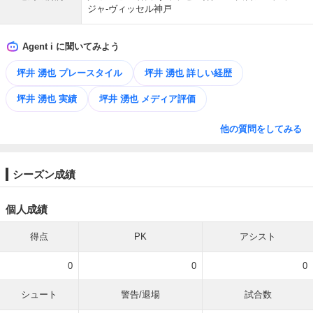
ジャ-ヴィッセル神戸
Agent i に聞いてみよう
坪井 湧也 プレースタイル
坪井 湧也 詳しい経歴
坪井 湧也 実績
坪井 湧也 メディア評価
他の質問をしてみる
シーズン成績
個人成績
得点
PK
アシスト
0
0
0
シュート
警告/退場
試合数