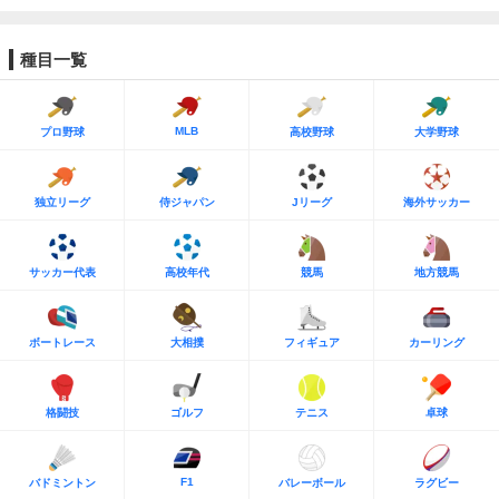
種目一覧
MLB
プロ野球
高校野球
大学野球
独立リーグ
侍ジャパン
Jリーグ
海外サッカー
サッカー代表
高校年代
競馬
地方競馬
ボートレース
大相撲
フィギュア
カーリング
格闘技
ゴルフ
テニス
卓球
F1
バドミントン
バレーボール
ラグビー