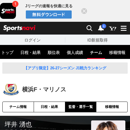
Jリーグの速報を快適に見る
閉じる
スポーツナビ
検索
通知
i
ログイン
ID新規取得
トップ
日程・結果
順位表
個人成績
チーム
移籍情報
【アプリ限定】26-27シーズン J1戦力ランキング
横浜F・マリノス
チーム情報
日程・結果
監督・選手一覧
移籍情報
坪井 湧也