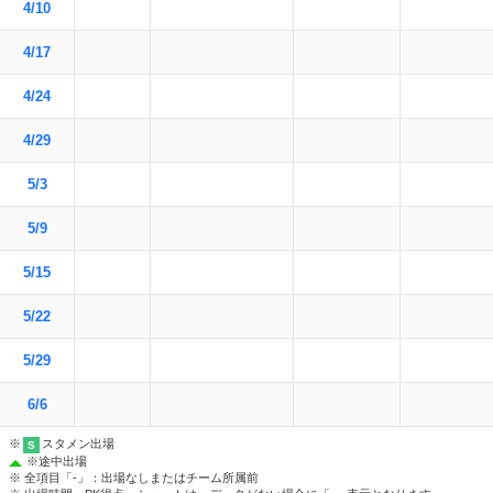
4/10
4/17
4/24
4/29
5/3
5/9
5/15
5/22
5/29
6/6
※
スタメン出場
S
※
途中出場
※ 全項目「-」：出場なしまたはチーム所属前