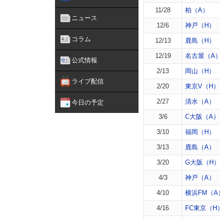
11/28
柏（A）
ニュース
12/6
神戸（H）
コラム
12/13
鹿島（H）
12/19
名古屋（A
公式情報
2/13
岡山（H）
ライブ配信
2/20
東京V（H）
2/27
清水（A）
今日の予定
3/6
C大阪（A）
3/10
福岡（H）
3/13
鹿島（A）
3/20
G大阪（H）
4/3
神戸（A）
4/10
横浜FM（A
4/16
FC東京（H