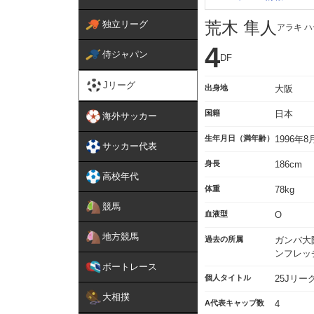
荒木 隼人
独立リーグ
アラキ 
4
侍ジャパン
DF
Jリーグ
出身地
大阪
国籍
日本
海外サッカー
生年月日（満年齢）
1996年
サッカー代表
身長
186cm
高校年代
体重
78kg
競馬
血液型
O
地方競馬
過去の所属
ガンバ大
ンフレッ
ボートレース
個人タイトル
25Jリー
大相撲
A代表キャップ数
4