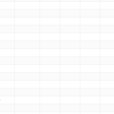
）
）
）