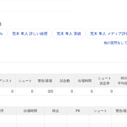
う
ル
荒木 隼人 詳しい経歴
荒木 隼人 実績
荒木 隼人 メディア評
他の質問をし
シュート
90
アシスト
シュート
警告/退場
試合数
出場時間
決定率
平均
0
0
0/0
0
0
0
相手
出場時間
得点
PK
シュート
警告/