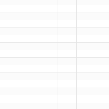
）
）
）