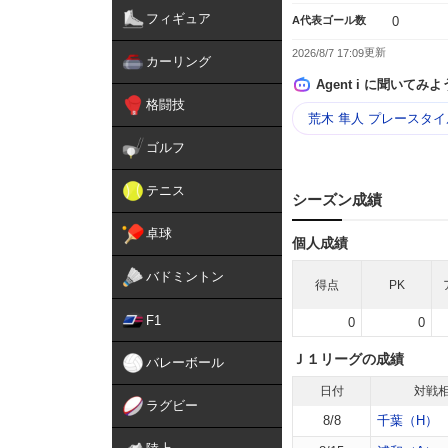
フィギュア
A代表ゴール数
0
2026/8/7 17:09
カーリング
Agent i に聞いてみよ
格闘技
荒木 隼人 プレースタイ
ゴルフ
テニス
シーズン成績
卓球
個人成績
バドミントン
得点
PK
F1
0
0
Ｊ１リーグの成績
バレーボール
日付
対戦
ラグビー
8/8
千葉（H）