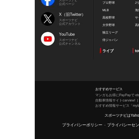
スポーツナビ
プロ野球
J
公式ページ
MLB
海
X（旧Twitter）
高校野球
サ
スポーツナビ
公式アカウント
大学野球
高
独立リーグ
YouTube
スポーツナビ
侍ジャパン
公式チャンネル
ライブ
to
おすすめサービス
マンガもお得にPayPayで eboo
自動車情報サイトcarview!
おすすめ情報サービス「mybe
スポーツナビはYah
プライバシーポリシー
-
プライバシーセ