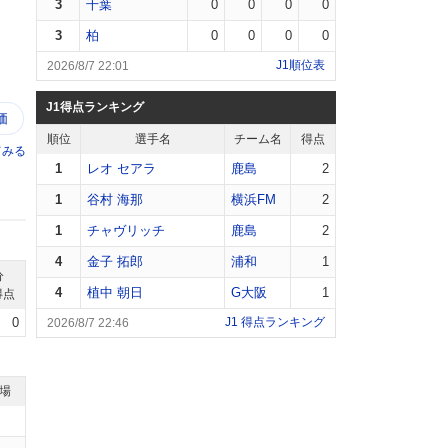
3
千葉
0
0
0
0
3
柏
0
0
0
0
J1順位表
2026/8/7 22:01
J1得点ランキング
価
順位
選手名
チーム名
得点
てみる
1
レオ セアラ
鹿島
2
1
谷村 海那
横浜FM
2
1
チャヴリッチ
鹿島
2
4
金子 拓郎
浦和
1
分
4
植中 朝日
G大阪
1
得点
0
J1 得点ランキング
2026/8/7 22:46
退場