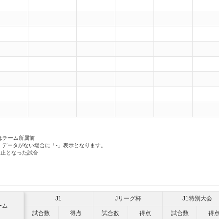
はチーム所属前
、データがない場合に「-」表示となります。
中止となった試合
J1
Jリーグ杯
J1特別大会
ーム
試合数
得点
試合数
得点
試合数
得