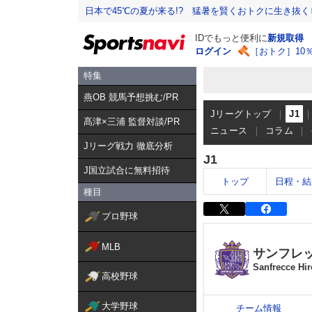
日本で45℃の夏が来る!? 猛暑を賢くおトクに生き抜く
IDでもっと便利に
新規取得
ログイン
［おトク］10
特集
燕OB 競馬予想挑む/PR
Jリーグトップ
J1
髙津×三浦 監督対談/PR
ニュース
コラム
Jリーグ戦力 徹底分析
J1
J国立試合に無料招待
トップ
日程・結
種目
プロ野球
MLB
サンフレ
Sanfrecce Hi
高校野球
大学野球
チーム情報