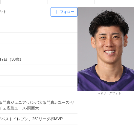
ハヤト
フォロー
8月7日（30歳）
(c)Jリーグフォト
阪門真ジュニア-ガンバ大阪門真Jrユース-サ
チェ広島ユース-関西大
グベストイレブン、25Jリーグ杯MVP