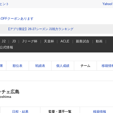
ヒント
Yahoo
％OFFクーポンあります
【アプリ限定】26-27シーズン J1戦力ランキング
J2
J3
Jリーグ杯
天皇杯
ACLE
親善試合
動画
公式情報
果
順位表
戦績表
個人成績
チーム
移籍情
ッチェ広島
roshima
日程・結果
監督・選手一覧
移籍情報