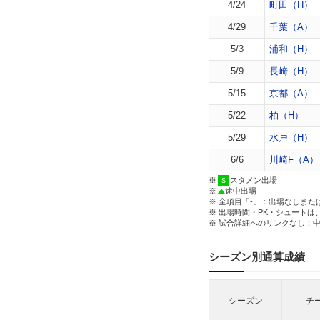
4/24
町田（H）
4/29
千葉（A）
5/3
浦和（H）
5/9
長崎（H）
5/15
京都（A）
5/22
柏（H）
5/29
水戸（H）
6/6
川崎F（A）
※
スタメン出場
※
途中出場
※ 全項目「-」：出場なしまた
※ 出場時間・PK・シュートは
※ 試合詳細へのリンクなし：
シーズン別通算成績
シーズン
チ