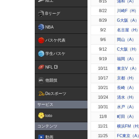
陸上
8/15
浦和（A）
8/22
川崎F（H）
Bリーグ
8/29
G大阪（A）
NBA
9/2
名古屋（H
9/6
岡山（A）
バスケ代表
9/12
C大阪（H）
学生バスケ
9/19
福岡（A）
NFL
10/11
東京V（A）
10/17
京都（H）
他競技
10/21
長崎（A）
Doスポーツ
10/24
清水（H）
サービス
10/31
水戸（A）
toto
11/8
町田（A）
コンテンツ
11/21
横浜FM（H
11/25
FC東京（A
動画