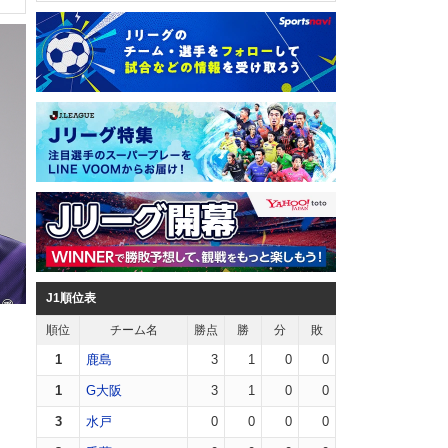
J1順位表
順位
チーム名
勝点
勝
分
敗
1
鹿島
3
1
0
0
1
G大阪
3
1
0
0
3
水戸
0
0
0
0