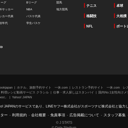
リーグ
Bリーグ
競馬
テニス
卓球
外サッカー
NBA
地方競馬
格闘技
大相撲
ッカー代表
バスケ代表
校年代
学生バスケ
NFL
ボート
to
kjapan
ホテル、旅館予約サイト 一休.com
レストラン予約サイト 一休.com レ
料理レシピ動画サービス クラシル
仕事・求人探しはスタンバイ
国内No.1女性向けメデ
st」
Yahoo! JAPAN
oo! JAPANのサービスであり、LINEヤフー株式会社がスポーツナビ株式会社と協
ンター
-
利用規約
-
会社概要
-
免責事項
-
広告掲載について
-
スタッフ募集
© J STATS
© Data Stadium