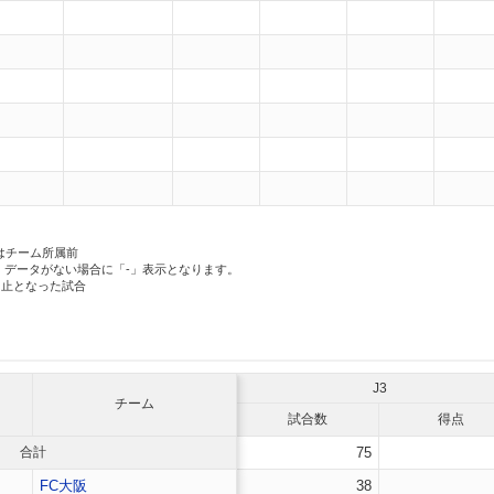
はチーム所属前
、データがない場合に「-」表示となります。
中止となった試合
J3
チーム
試合数
得点
合計
75
FC大阪
38