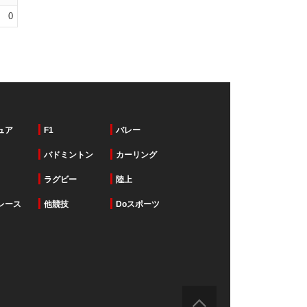
0
ュア
F1
バレー
バドミントン
カーリング
ラグビー
陸上
レース
他競技
Doスポーツ