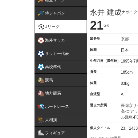
永井 建成
ナガイ 
侍ジャパン
21
GK
Jリーグ
出身地
京都
海外サッカー
国籍
日本
サッカー代表
生年月日（満年齢）
1995年
高校年代
身長
185cm
競馬
体重
83kg
地方競馬
血液型
A
過去の所属
長岡京サ
ボートレース
高-ロアッ
ル飛鳥-F
大相撲
個人タイトル
23、24
フィギュア
2026/7/31 18:09