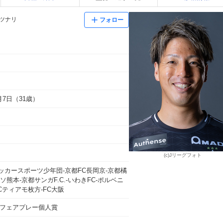
タツナリ
フォロー
7月7日（31歳）
(c)Jリーグフォト
ッカースポーツ少年団-京都FC長岡京-京都橘
ソ熊本-京都サンガF.C.-いわきFC-ポルベニ
Cティアモ枚方-FC大阪
J3フェアプレー個人賞