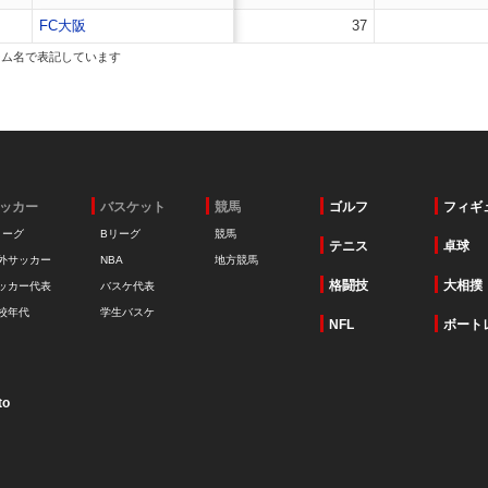
FC大阪
37
ーム名で表記しています
ッカー
バスケット
競馬
ゴルフ
フィギ
リーグ
Bリーグ
競馬
テニス
卓球
外サッカー
NBA
地方競馬
格闘技
大相撲
ッカー代表
バスケ代表
校年代
学生バスケ
NFL
ボート
to