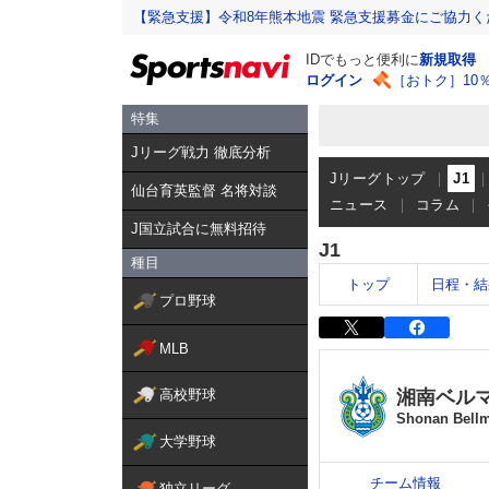
【緊急支援】令和8年熊本地震 緊急支援募金にご協力く
IDでもっと便利に
新規取得
ログイン
［おトク］10
特集
Jリーグ戦力 徹底分析
Jリーグトップ
J1
仙台育英監督 名将対談
ニュース
コラム
J国立試合に無料招待
J1
種目
トップ
日程・結
プロ野球
MLB
湘南ベル
高校野球
Shonan Bell
大学野球
チーム情報
独立リーグ