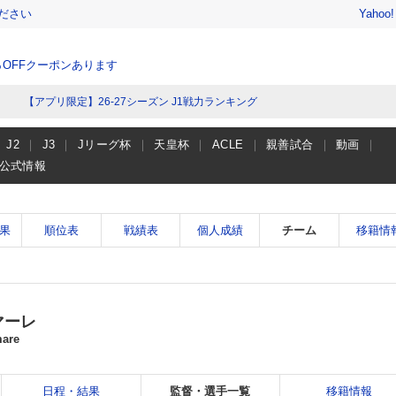
ださい
Yahoo
％OFFクーポンあります
【アプリ限定】26-27シーズン J1戦力ランキング
J2
J3
Jリーグ杯
天皇杯
ACLE
親善試合
動画
公式情報
果
順位表
戦績表
個人成績
チーム
移籍情
マーレ
mare
日程・結果
監督・選手一覧
移籍情報