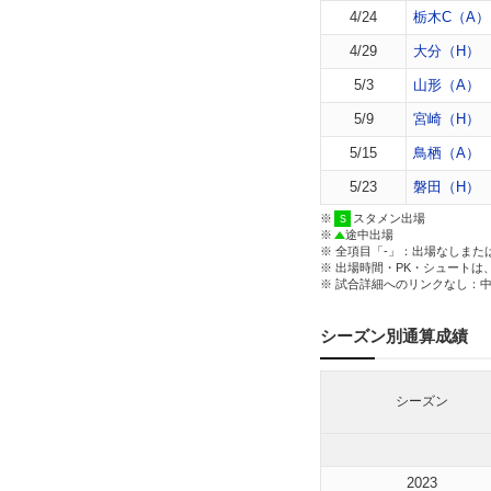
4/24
栃木C（A）
4/29
大分（H）
5/3
山形（A）
5/9
宮崎（H）
5/15
鳥栖（A）
5/23
磐田（H）
※
スタメン出場
※
途中出場
※ 全項目「-」：出場なしまた
※ 出場時間・PK・シュートは
※ 試合詳細へのリンクなし：
シーズン別通算成績
シーズン
2023