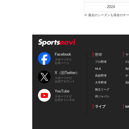
2024
※ 過去のシーズンも現在のチ
Facebook
野球
サ
スポーツナビ
プロ野球
J
公式ページ
MLB
海
X（旧Twitter）
高校野球
サ
スポーツナビ
公式アカウント
大学野球
高
独立リーグ
YouTube
スポーツナビ
侍ジャパン
公式チャンネル
ライブ
to