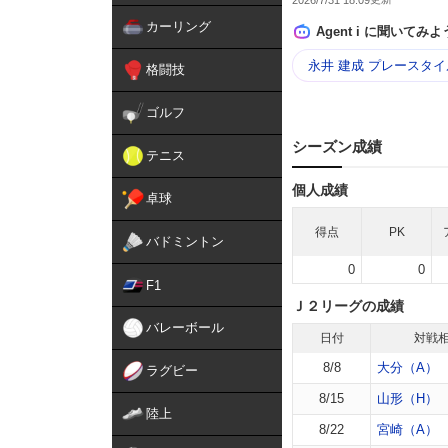
カーリング
Agent i に聞いてみよ
永井 建成 プレースタイ
格闘技
ゴルフ
シーズン成績
テニス
個人成績
卓球
得点
PK
バドミントン
0
0
F1
Ｊ２リーグの成績
バレーボール
日付
対戦
8/8
大分（A）
ラグビー
8/15
山形（H）
陸上
8/22
宮崎（A）