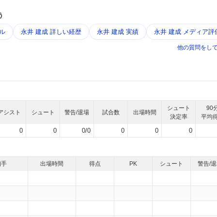
う
ル
永井 建成 詳しい経歴
永井 建成 実績
永井 建成 メディア評
他の質問をし
シュート
90
アシスト
シュート
警告/退場
試合数
出場時間
決定率
平均
0
0
0/0
0
0
0
相手
出場時間
得点
PK
シュート
警告/