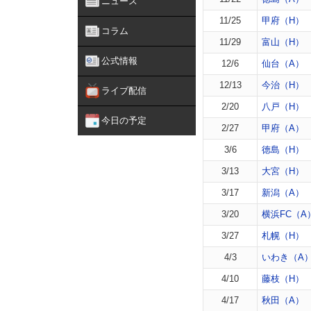
ニュース
11/25
甲府（H）
コラム
11/29
富山（H）
公式情報
12/6
仙台（A）
12/13
今治（H）
ライブ配信
2/20
八戸（H）
今日の予定
2/27
甲府（A）
3/6
徳島（H）
3/13
大宮（H）
3/17
新潟（A）
3/20
横浜FC（A
3/27
札幌（H）
4/3
いわき（A
4/10
藤枝（H）
4/17
秋田（A）