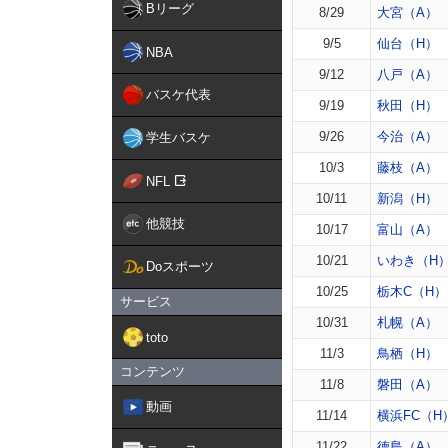
Bリーグ
8/29
大宮（A）
9/5
仙台（H）
NBA
9/12
八戸（A）
バスケ代表
9/19
秋田（H）
9/26
今治（A）
学生バスケ
10/3
藤枝（A）
NFL
10/11
新潟（H）
他競技
10/17
富山（A）
10/21
いわき（H
Doスポーツ
10/25
栃木C（H）
サービス
10/31
札幌（A）
toto
11/3
鳥栖（H）
コンテンツ
11/8
磐田（A）
動画
11/14
横浜FC（H
11/22
徳島（A）