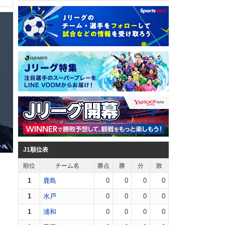
J1順位表
順位
チーム名
勝点
勝
分
敗
1
鹿島
0
0
0
0
1
水戸
0
0
0
0
1
浦和
0
0
0
0