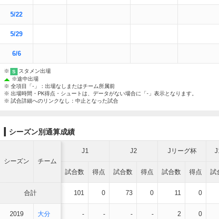
5/22
5/29
6/6
※
スタメン出場
S
※
途中出場
※ 全項目「-」：出場なしまたはチーム所属前
※ 出場時間・PK得点・シュートは、データがない場合に「-」表示となります。
※ 試合詳細へのリンクなし：中止となった試合
シーズン別通算成績
J1
J2
Jリーグ杯
シーズン
チーム
試合数
得点
試合数
得点
試合数
得点
試
合計
101
0
73
0
11
0
2019
大分
-
-
-
-
2
0