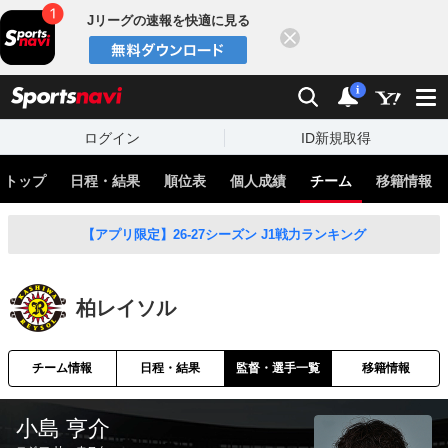
Jリーグの速報を快適に見る
閉じる
スポーツナビ
検索
通知
i
ログイン
ID新規取得
トップ
日程・結果
順位表
個人成績
チーム
移籍情報
【アプリ限定】26-27シーズン J1戦力ランキング
柏レイソル
チーム情報
日程・結果
監督・選手一覧
移籍情報
小島 亨介