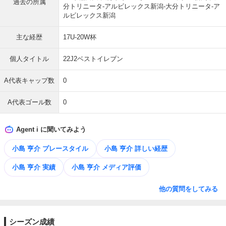
過去の所属
分トリニータ-アルビレックス新潟-大分トリニータ-ア
ルビレックス新潟
主な経歴
17U-20W杯
個人タイトル
22J2ベストイレブン
A代表キャップ数
0
A代表ゴール数
0
Agent i に聞いてみよう
小島 亨介 プレースタイル
小島 亨介 詳しい経歴
小島 亨介 実績
小島 亨介 メディア評価
他の質問をしてみる
シーズン成績