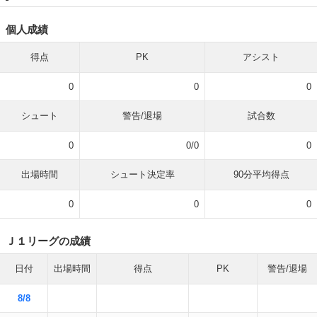
個人成績
得点
PK
アシスト
0
0
0
シュート
警告/退場
試合数
0
0/0
0
出場時間
シュート決定率
90分平均得点
0
0
0
Ｊ１リーグの成績
日付
出場時間
得点
PK
警告/退場
8/8