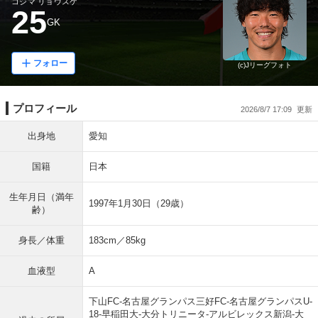
コジマ リョウスケ
25
GK
フォロー
(c)Jリーグフォト
プロフィール
2026/8/7 17:09
出身地
愛知
国籍
日本
生年月日（満年
1997年1月30日（29歳）
齢）
身長／体重
183cm／85kg
血液型
A
下山FC-名古屋グランパス三好FC-名古屋グランパスU-
18-早稲田大-大分トリニータ-アルビレックス新潟-大