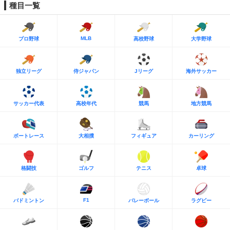
種目一覧
MLB
プロ野球
高校野球
大学野球
独立リーグ
侍ジャパン
Jリーグ
海外サッカー
サッカー代表
高校年代
競馬
地方競馬
ボートレース
大相撲
フィギュア
カーリング
格闘技
ゴルフ
テニス
卓球
F1
バドミントン
バレーボール
ラグビー