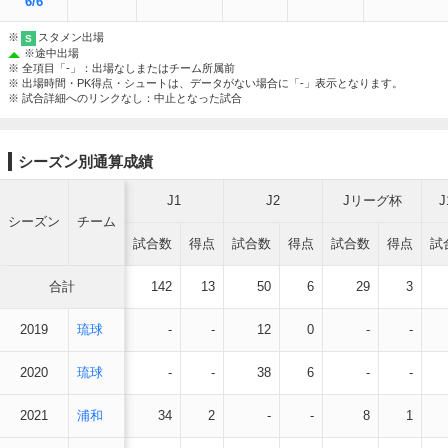
6/6
※
スタメン出場
S
※
途中出場
※ 全項目「-」：出場なしまたはチーム所属前
※ 出場時間・PK得点・シュートは、データがない場合に「-」表示となります。
※ 試合詳細へのリンクなし：中止となった試合
シーズン別通算成績
J1
J2
Jリーグ杯
シーズン
チーム
試合数
得点
試合数
得点
試合数
得点
試
合計
142
13
50
6
29
3
2019
琉球
-
-
12
0
-
-
2020
琉球
-
-
38
6
-
-
2021
浦和
34
2
-
-
8
1