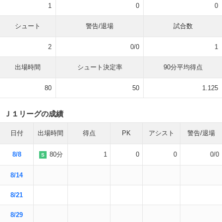
1
0
0
シュート
警告/退場
試合数
2
0/0
1
出場時間
シュート決定率
90分平均得点
80
50
1.125
Ｊ１リーグの成績
日付
出場時間
得点
PK
アシスト
警告/退場
8/8
80分
1
0
0
0/0
S
8/14
8/21
8/29