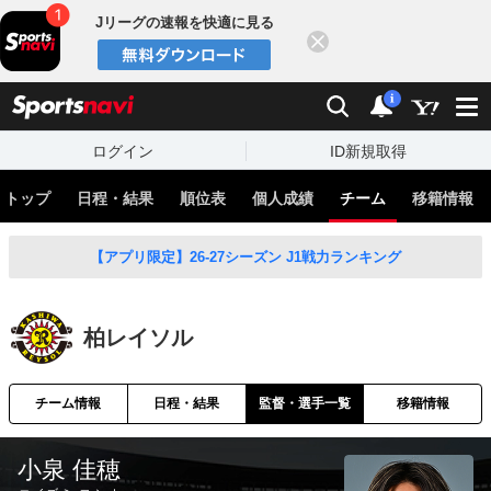
Jリーグの速報を快適に見る
閉じる
スポーツナビ
検索
通知
i
ログイン
ID新規取得
トップ
日程・結果
順位表
個人成績
チーム
移籍情報
【アプリ限定】26-27シーズン J1戦力ランキング
柏レイソル
チーム情報
日程・結果
監督・選手一覧
移籍情報
小泉 佳穂