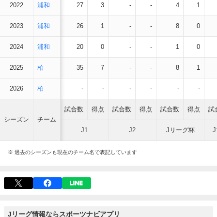
2022
浦和
27
3
-
-
4
1
2023
浦和
26
1
-
-
8
0
2024
浦和
20
0
-
-
1
0
2025
柏
35
7
-
-
8
1
2026
柏
-
-
-
-
-
-
試合数
得点
試合数
得点
試合数
得点
試
シーズン
チーム
J1
J2
Jリーグ杯
※ 過去のシーズンも現在のチーム名で表記しています
Jリーグ情報ならスポーツナビアプリ