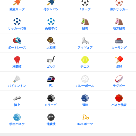
独立リーグ
侍ジャパン
Jリーグ
海外サッカー
サッカー代表
高校年代
競馬
地方競馬
ボートレース
大相撲
フィギュア
カーリング
格闘技
ゴルフ
テニス
卓球
F1
バドミントン
バレーボール
ラグビー
NBA
陸上
Bリーグ
バスケ代表
学生バスケ
他競技
Doスポーツ