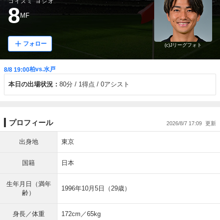
コイズミ ヨシオ
8
MF
フォロー
(c)Jリーグフォト
柏vs.水戸
8/8 19:00
本日の出場状況：
80分
1得点
0アシスト
プロフィール
2026/8/7 17:09
出身地
東京
国籍
日本
生年月日（満年
1996年10月5日（29歳）
齢）
身長／体重
172cm／65kg