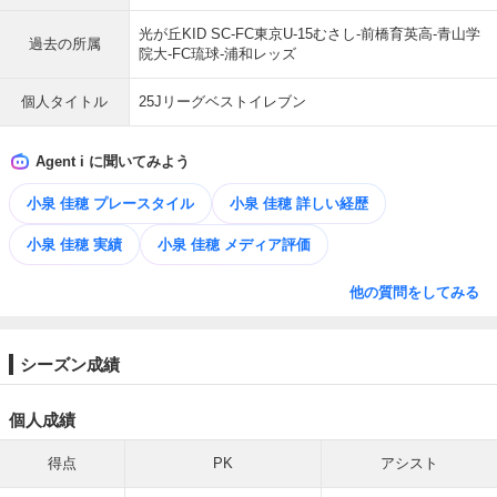
光が丘KID SC-FC東京U-15むさし-前橋育英高-青山学
過去の所属
院大-FC琉球-浦和レッズ
個人タイトル
25Jリーグベストイレブン
Agent i に聞いてみよう
小泉 佳穂 プレースタイル
小泉 佳穂 詳しい経歴
小泉 佳穂 実績
小泉 佳穂 メディア評価
他の質問をしてみる
シーズン成績
個人成績
得点
PK
アシスト