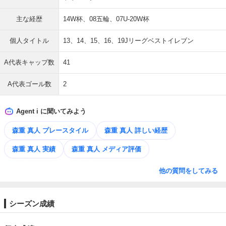
主な経歴
14W杯、08五輪、07U-20W杯
個人タイトル
13、14、15、16、19Jリーグベストイレブン
A代表キャップ数
41
A代表ゴール数
2
Agent i に聞いてみよう
森重 真人 プレースタイル
森重 真人 詳しい経歴
森重 真人 実績
森重 真人 メディア評価
他の質問をしてみる
シーズン成績