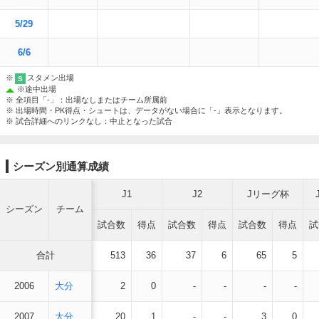
5/29
6/6
※
スタメン出場
S
※
途中出場
※ 全項目「-」：出場なしまたはチーム所属前
※ 出場時間・PK得点・シュートは、データがない場合に「-」表示となります。
※ 試合詳細へのリンクなし：中止となった試合
シーズン別通算成績
J1
J2
Jリーグ杯
シーズン
チーム
試合数
得点
試合数
得点
試合数
得点
試
合計
513
36
37
6
65
5
2006
大分
2
0
-
-
-
-
2007
大分
20
1
-
-
3
0