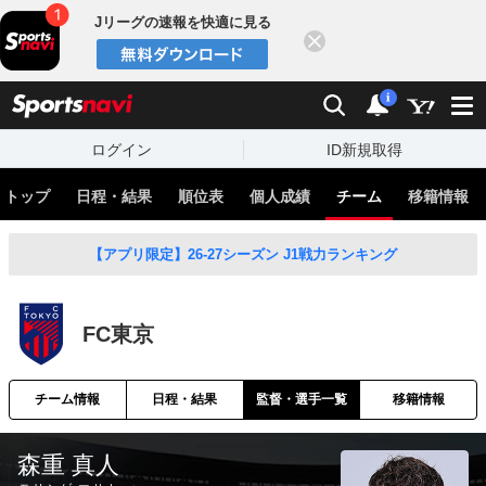
Jリーグの速報を快適に見る
閉じる
スポーツナビ
検索
通知
i
ログイン
ID新規取得
トップ
日程・結果
順位表
個人成績
チーム
移籍情報
【アプリ限定】26-27シーズン J1戦力ランキング
FC東京
チーム情報
日程・結果
監督・選手一覧
移籍情報
森重 真人