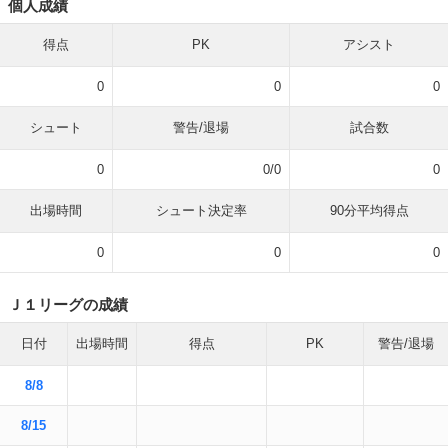
個人成績
得点
PK
アシスト
0
0
0
シュート
警告/退場
試合数
0
0/0
0
出場時間
シュート決定率
90分平均得点
0
0
0
Ｊ１リーグの成績
日付
出場時間
得点
PK
警告/退場
8/8
8/15