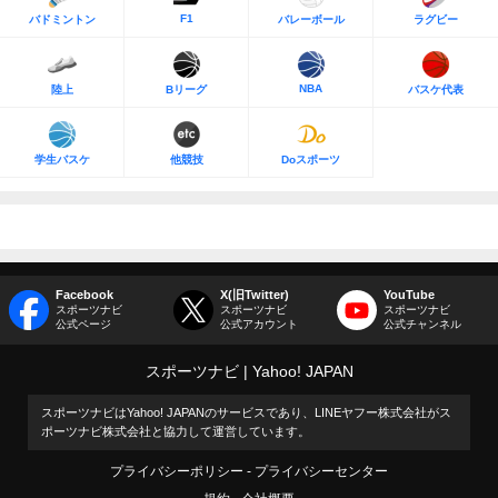
F1
バドミントン
バレーボール
ラグビー
NBA
陸上
Bリーグ
バスケ代表
学生バスケ
他競技
Doスポーツ
Facebook
X(旧Twitter)
YouTube
スポーツナビ
スポーツナビ
スポーツナビ
公式ページ
公式アカウント
公式チャンネル
スポーツナビ
Yahoo! JAPAN
スポーツナビはYahoo! JAPANのサービスであり、LINEヤフー株式会社がス
ポーツナビ株式会社と協力して運営しています。
プライバシーポリシー
プライバシーセンター