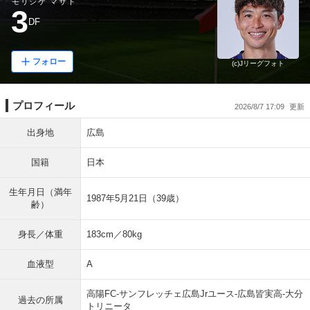
モリシゲ マサト
3
DF
フォロー
(c)Jリーグフォト
プロフィール
2026/8/7 17:09
出身地
広島
国籍
日本
生年月日（満年
1987年5月21日（39歳）
齢）
身長／体重
183cm／80kg
血液型
A
高陽FC-サンフレッチェ広島Jrユース-広島皆実高-大分
過去の所属
トリニータ