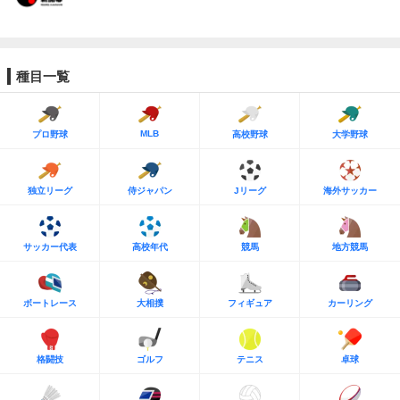
種目一覧
MLB
プロ野球
高校野球
大学野球
独立リーグ
侍ジャパン
Jリーグ
海外サッカー
サッカー代表
高校年代
競馬
地方競馬
ボートレース
大相撲
フィギュア
カーリング
格闘技
ゴルフ
テニス
卓球