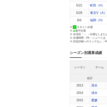
5/22
町田（H）
5/29
東京V（A）
6/6
福岡（H）
※
スタメン出場
※
途中出場
※ 全項目「-」：出場なしまた
※ 出場時間・PK・シュートは
※ 試合詳細へのリンクなし：
シーズン別通算成績
シーズン
チーム
合計
2013
清水
2014
清水
2015
愛媛