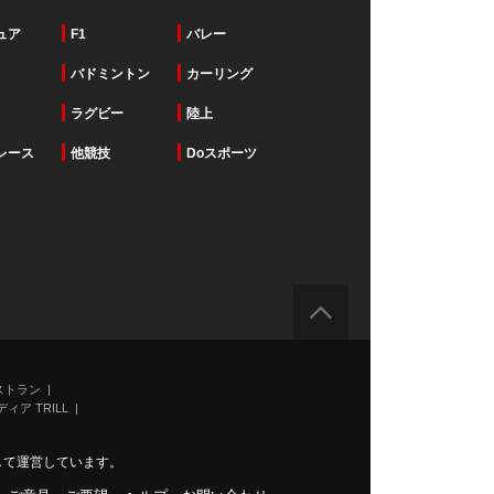
ュア
F1
バレー
バドミントン
カーリング
ラグビー
陸上
レース
他競技
Doスポーツ
ストラン
ィア TRILL
力して運営しています。