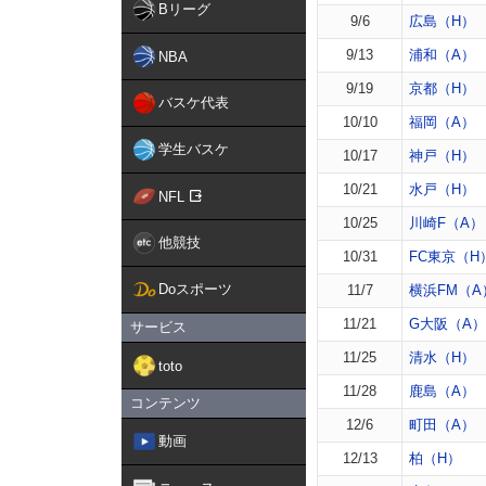
Bリーグ
9/6
広島（H）
9/13
浦和（A）
NBA
9/19
京都（H）
バスケ代表
10/10
福岡（A）
学生バスケ
10/17
神戸（H）
10/21
水戸（H）
NFL
10/25
川崎F（A）
他競技
10/31
FC東京（H
Doスポーツ
11/7
横浜FM（A
11/21
G大阪（A）
サービス
11/25
清水（H）
toto
11/28
鹿島（A）
コンテンツ
12/6
町田（A）
動画
12/13
柏（H）