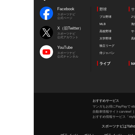
Facebook
野球
サ
スポーツナビ
プロ野球
J
公式ページ
MLB
海
X（旧Twitter）
高校野球
サ
スポーツナビ
公式アカウント
大学野球
高
独立リーグ
YouTube
スポーツナビ
侍ジャパン
公式チャンネル
ライブ
to
おすすめサービス
マンガもお得にPayPayで eboo
自動車情報サイトcarview!
おすすめ情報サービス「mybe
スポーツナビはYah