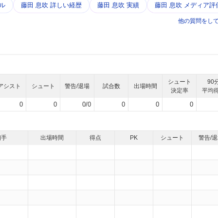
ル
藤田 息吹 詳しい経歴
藤田 息吹 実績
藤田 息吹 メディア評
他の質問をし
シュート
90
アシスト
シュート
警告/退場
試合数
出場時間
決定率
平均
0
0
0/0
0
0
0
相手
出場時間
得点
PK
シュート
警告/
）