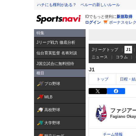
ハチにも権利がある？ ペルーの新しいルール
IDでもっと便利に
新規取得
ログイン
ボーナスセレク
特集
Jリーグ戦力 徹底分析
Jリーグトップ
J1
仙台育英監督 名将対談
ニュース
コラム
J国立試合に無料招待
J1
種目
トップ
日程・結
プロ野球
MLB
ファジア
高校野球
Fagiano Oka
大学野球
チーム情報
独立リーグ