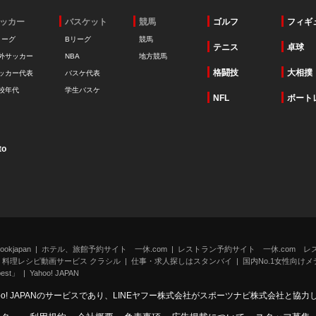
ッカー
バスケット
競馬
ゴルフ
フィギ
リーグ
Bリーグ
競馬
テニス
卓球
外サッカー
NBA
地方競馬
格闘技
大相撲
ッカー代表
バスケ代表
校年代
学生バスケ
NFL
ボート
to
kjapan
ホテル、旅館予約サイト 一休.com
レストラン予約サイト 一休.com レ
料理レシピ動画サービス クラシル
仕事・求人探しはスタンバイ
国内No.1女性向けメデ
st」
Yahoo! JAPAN
oo! JAPANのサービスであり、LINEヤフー株式会社がスポーツナビ株式会社と協