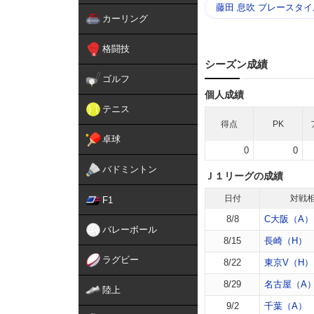
藤田 息吹 プレースタイ
カーリング
格闘技
シーズン成績
ゴルフ
個人成績
テニス
得点
PK
卓球
0
0
バドミントン
Ｊ１リーグの成績
日付
対戦
F1
8/8
C大阪（A）
バレーボール
8/15
長崎（H）
ラグビー
8/22
東京V（H）
8/29
名古屋（A
陸上
9/2
千葉（A）