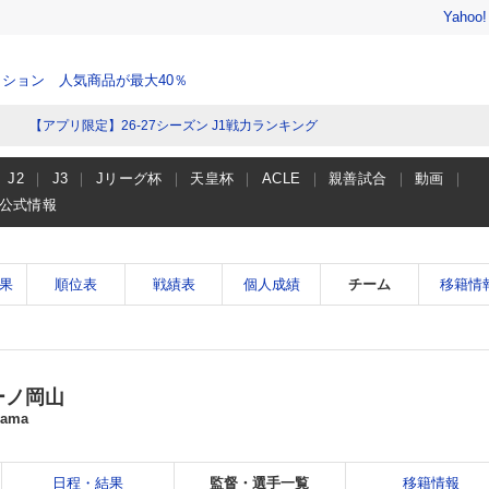
Yahoo
ション 人気商品が最大40％
【アプリ限定】26-27シーズン J1戦力ランキング
J2
J3
Jリーグ杯
天皇杯
ACLE
親善試合
動画
公式情報
果
順位表
戦績表
個人成績
チーム
移籍情
ーノ岡山
yama
日程・結果
監督・選手一覧
移籍情報