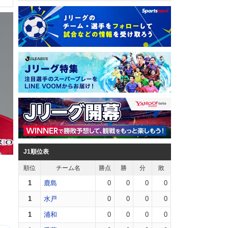
J1順位表
順位
チーム名
勝点
勝
分
敗
1
鹿島
0
0
0
0
1
水戸
0
0
0
0
1
浦和
0
0
0
0