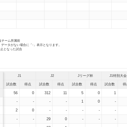
はチーム所属前
、データがない場合に「-」表示となります。
中止となった試合
J1
J2
Jリーグ杯
J1特別大会
試合数
得点
試合数
得点
試合数
得点
試合数
得
56
0
312
11
5
0
1
-
-
-
-
1
0
-
2
0
-
-
-
-
-
-
-
29
0
-
-
-