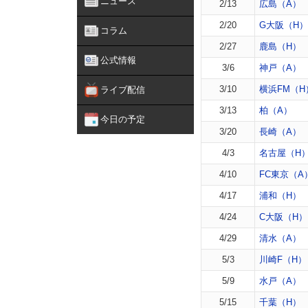
ニュース
2/13
広島（A）
2/20
G大阪（H）
コラム
2/27
鹿島（H）
公式情報
3/6
神戸（A）
3/10
横浜FM（H
ライブ配信
3/13
柏（A）
今日の予定
3/20
長崎（A）
4/3
名古屋（H
4/10
FC東京（A
4/17
浦和（H）
4/24
C大阪（H）
4/29
清水（A）
5/3
川崎F（H）
5/9
水戸（A）
5/15
千葉（H）