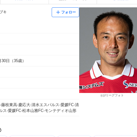
イブキ
フォロー
1月30日（35歳）
(c)Jリーグフォト
-藤枝東高-慶応大-清水エスパルス-愛媛FC-清
ルス-愛媛FC-松本山雅FC-モンテディオ山形
う