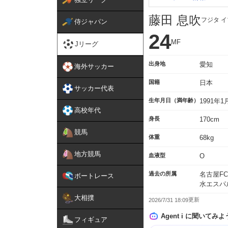
藤田 息吹
フジタ 
侍ジャパン
24
MF
Jリーグ
出身地
愛知
海外サッカー
国籍
日本
サッカー代表
生年月日（満年齢）
1991年
高校年代
身長
170cm
競馬
体重
68kg
地方競馬
血液型
O
過去の所属
名古屋FC
ボートレース
水エスパ
大相撲
2026/7/31 18:09
Agent i に聞いてみよ
フィギュア