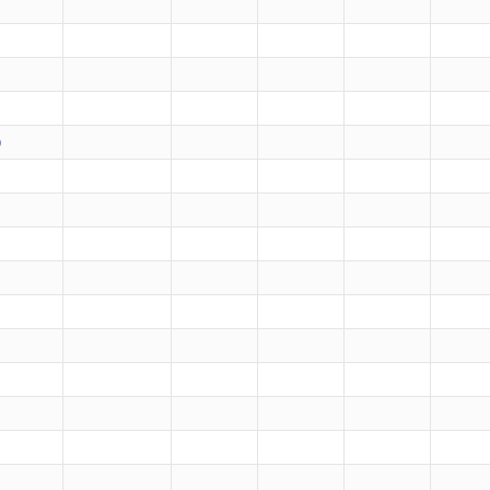
）
）
）