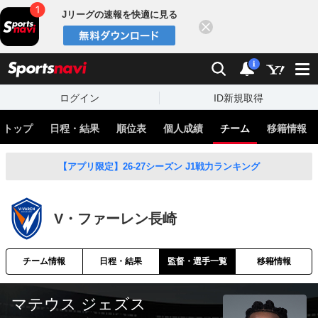
Jリーグの速報を快適に見る
閉じる
スポーツナビ
検索
通知
i
ログイン
ID新規取得
トップ
日程・結果
順位表
個人成績
チーム
移籍情報
【アプリ限定】26-27シーズン J1戦力ランキング
V・ファーレン長崎
チーム情報
日程・結果
監督・選手一覧
移籍情報
マテウス ジェズス