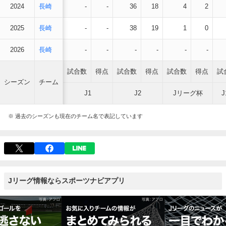
2024
長崎
-
-
36
18
4
2
2025
長崎
-
-
38
19
1
0
2026
長崎
-
-
-
-
-
-
試合数
得点
試合数
得点
試合数
得点
試
シーズン
チーム
J1
J2
Jリーグ杯
※ 過去のシーズンも現在のチーム名で表記しています
Jリーグ情報ならスポーツナビアプリ