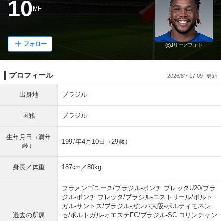
10
MF
フォロー
(c)Jリーグフォト
プロフィール
2026/8/7 17:09
出身地
ブラジル
国籍
ブラジル
生年月日（満年
1997年4月10日（29歳）
齢）
身長／体重
187cm／80kg
フラメンゴユース/ブラジル-ポンチ プレッタU20/ブラ
ジル-ポンチ プレッタ/ブラジル-エストリール/ポルト
ガル-サントス/ブラジル-ガンバ大阪-ポルティモネン
過去の所属
セ/ポルトガル-オエステFC/ブラジル-SC コリンチャン