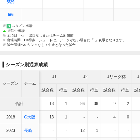
5/29
6/6
※
スタメン出場
S
※
途中出場
※ 全項目「-」：出場なしまたはチーム所属前
※ 出場時間・PK得点・シュートは、データがない場合に「-」表示となります。
※ 試合詳細へのリンクなし：中止となった試合
シーズン別通算成績
J1
J2
Jリーグ杯
シーズン
チーム
試合数
得点
試合数
得点
試合数
得点
試
合計
13
1
86
38
9
2
2018
G大阪
13
1
-
-
4
0
2023
長崎
-
-
12
1
-
-