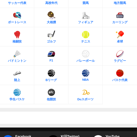
サッカー代表
高校年代
競馬
地方競馬
ボートレース
大相撲
フィギュア
カーリング
格闘技
ゴルフ
テニス
卓球
F1
バドミントン
バレーボール
ラグビー
NBA
陸上
Bリーグ
バスケ代表
学生バスケ
他競技
Doスポーツ
Facebook
X(旧Twitter)
YouTube