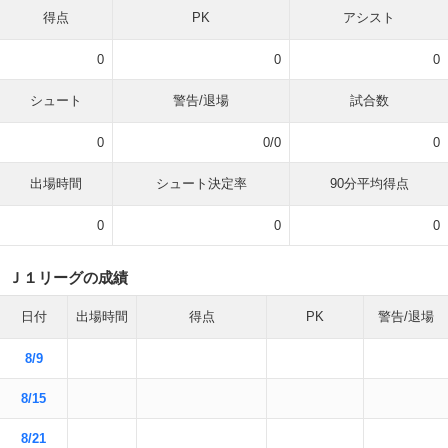
得点
PK
アシスト
0
0
0
シュート
警告/退場
試合数
0
0/0
0
出場時間
シュート決定率
90分平均得点
0
0
0
Ｊ１リーグの成績
日付
出場時間
得点
PK
警告/退場
8/9
8/15
8/21