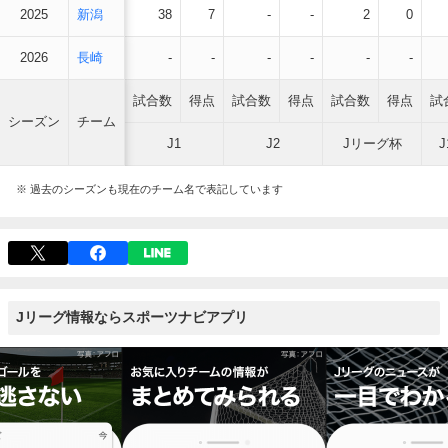
2025
新潟
38
7
-
-
2
0
2026
長崎
-
-
-
-
-
-
試合数
得点
試合数
得点
試合数
得点
試
シーズン
チーム
J1
J2
Jリーグ杯
※ 過去のシーズンも現在のチーム名で表記しています
Jリーグ情報ならスポーツナビアプリ