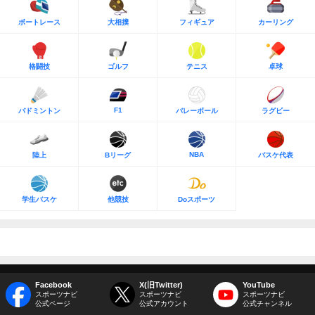
ボートレース
大相撲
フィギュア
カーリング
格闘技
ゴルフ
テニス
卓球
F1
バドミントン
バレーボール
ラグビー
NBA
陸上
Bリーグ
バスケ代表
学生バスケ
他競技
Doスポーツ
Facebook
X(旧Twitter)
YouTube
スポーツナビ
スポーツナビ
スポーツナビ
公式ページ
公式アカウント
公式チャンネル