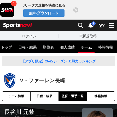
Jリーグの速報を快適に見る
閉じる
スポーツナビ
検索
通知
i
ログイン
ID新規取得
トップ
日程・結果
順位表
個人成績
チーム
移籍情報
【アプリ限定】26-27シーズン J1戦力ランキング
V・ファーレン長崎
チーム情報
日程・結果
監督・選手一覧
移籍情報
長谷川 元希