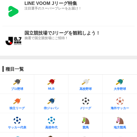
LINE VOOM Jリーグ特集
注目選手のスーパープレーをお届け！
国立競技場でJリーグを観戦しよう！
抽選で国立競技場にご招待！
種目一覧
MLB
プロ野球
高校野球
大学野球
独立リーグ
侍ジャパン
Jリーグ
海外サッカー
サッカー代表
高校年代
競馬
地方競馬