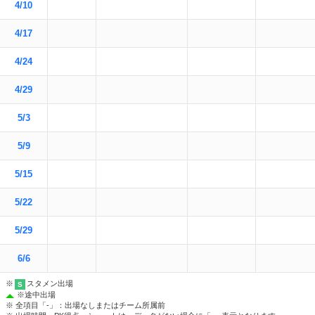
4/10
4/17
4/24
4/29
5/3
5/9
5/15
5/22
5/29
6/6
※
スタメン出場
S
※
途中出場
※ 全項目「-」：出場なしまたはチーム所属前