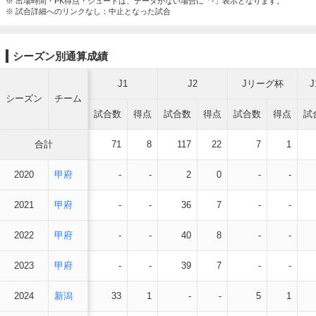
※ 出場時間・PK得点・シュートは、データがない場合に「-」表示となります。
※ 試合詳細へのリンクなし：中止となった試合
シーズン別通算成績
J1
J2
Jリーグ杯
シーズン
チーム
試合数
得点
試合数
得点
試合数
得点
試
合計
71
8
117
22
7
1
2020
甲府
-
-
2
0
-
-
2021
甲府
-
-
36
7
-
-
2022
甲府
-
-
40
8
-
-
2023
甲府
-
-
39
7
-
-
2024
新潟
33
1
-
-
5
1