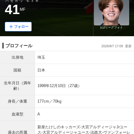
ハセガワ モトキ
41
MF
フォロー
(c)Jリーグフォト
プロフィール
2026/8/7 17:09
出身地
埼玉
国籍
日本
生年月日（満年
1998年12月10日（27歳）
齢）
身長／体重
177cm／70kg
血液型
A
新座たけしのキッカーズ-大宮アルディージャJrユー
過去の所属
ス-大宮アルディージャユース-法政大-ヴァンフォーレ