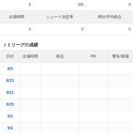
0
0/0
0
出場時間
シュート決定率
90分平均得点
0
0
0
Ｊ１リーグの成績
日付
出場時間
得点
PK
警告/退場
8/9
8/15
8/21
8/29
9/2
9/6