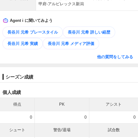
甲府-アルビレックス新潟
Agent i に聞いてみよう
長谷川 元希 プレースタイル
長谷川 元希 詳しい経歴
長谷川 元希 実績
長谷川 元希 メディア評価
他の質問をしてみる
シーズン成績
個人成績
得点
PK
アシスト
0
0
0
シュート
警告/退場
試合数