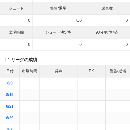
シュート
警告/退場
試合数
0
0/0
0
出場時間
シュート決定率
90分平均得点
0
0
0
Ｊ１リーグの成績
日付
出場時間
得点
PK
警告/退場
8/9
8/15
8/21
8/29
9/2