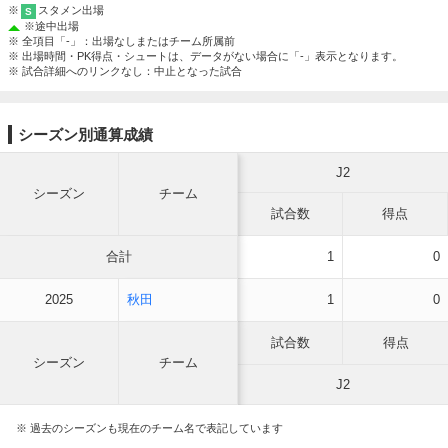
※
スタメン出場
S
※
途中出場
※ 全項目「-」：出場なしまたはチーム所属前
※ 出場時間・PK得点・シュートは、データがない場合に「-」表示となります。
※ 試合詳細へのリンクなし：中止となった試合
シーズン別通算成績
J2
シーズン
チーム
試合数
得点
合計
1
0
2025
秋田
1
0
試合数
得点
シーズン
チーム
J2
※ 過去のシーズンも現在のチーム名で表記しています