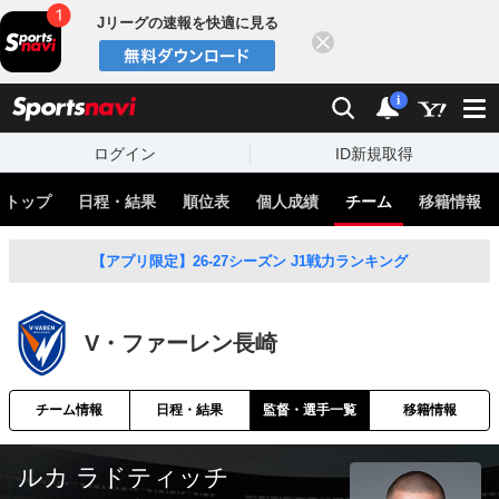
Jリーグの速報を快適に見る
閉じる
スポーツナビ
検索
通知
i
ログイン
ID新規取得
トップ
日程・結果
順位表
個人成績
チーム
移籍情報
【アプリ限定】26-27シーズン J1戦力ランキング
V・ファーレン長崎
チーム情報
日程・結果
監督・選手一覧
移籍情報
ルカ ラドティッチ