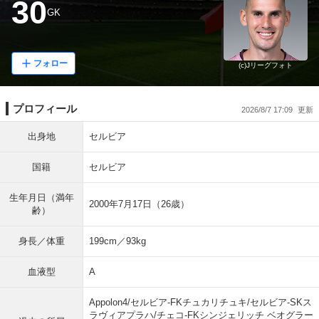
30
GK
フォロー
(c)Jリーグフォト
プロフィール
2026/8/7 17:09
出身地
セルビア
国籍
セルビア
生年月日（満年
2000年7月17日（26歳）
齢）
身長／体重
199cm／93kg
血液型
A
Appolon4/セルビア-FKチュカリチュキ/セルビア-SKス
ラヴィアプラハ/チェコ-FKシンジェリッチ ベオグラー