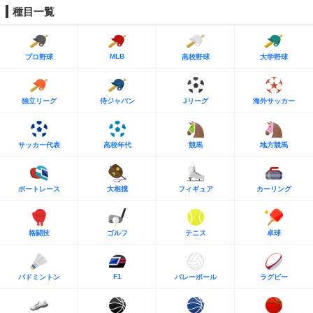
種目一覧
MLB
プロ野球
高校野球
大学野球
独立リーグ
侍ジャパン
Jリーグ
海外サッカー
サッカー代表
高校年代
競馬
地方競馬
ボートレース
大相撲
フィギュア
カーリング
格闘技
ゴルフ
テニス
卓球
F1
バドミントン
バレーボール
ラグビー