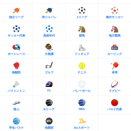
独立リーグ
侍ジャパン
Jリーグ
海外サッカー
サッカー代表
高校年代
競馬
地方競馬
ボートレース
大相撲
フィギュア
カーリング
格闘技
ゴルフ
テニス
卓球
F1
バドミントン
バレーボール
ラグビー
NBA
陸上
Bリーグ
バスケ代表
学生バスケ
他競技
Doスポーツ