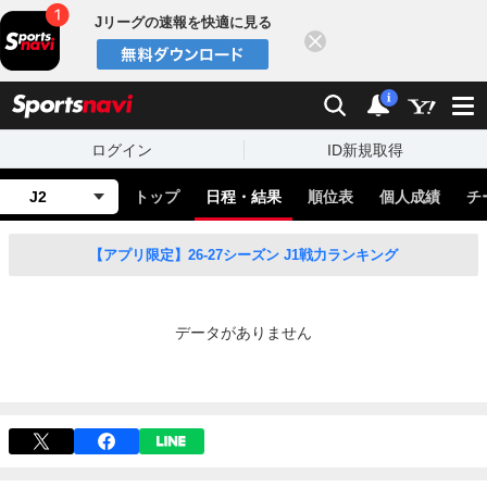
Jリーグの速報を快適に見る
閉じる
スポーツナビ
検索
通知
i
ログイン
ID新規取得
J2
トップ
日程・結果
順位表
個人成績
チ
【アプリ限定】26-27シーズン J1戦力ランキング
データがありません