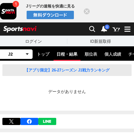
Jリーグの速報を快適に見る
閉じる
スポーツナビ
検索
通知
i
ログイン
ID新規取得
J2
トップ
日程・結果
順位表
個人成績
チ
【アプリ限定】26-27シーズン J1戦力ランキング
データがありません