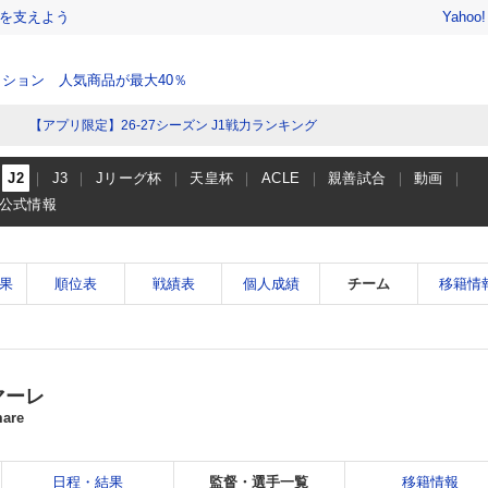
を支えよう
Yahoo
ション 人気商品が最大40％
【アプリ限定】26-27シーズン J1戦力ランキング
J2
J3
Jリーグ杯
天皇杯
ACLE
親善試合
動画
公式情報
果
順位表
戦績表
個人成績
チーム
移籍情
マーレ
mare
日程・結果
監督・選手一覧
移籍情報