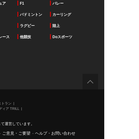
ュア
F1
バレー
バドミントン
カーリング
ラグビー
陸上
レース
他競技
Doスポーツ
ストラン
ィア TRILL
力して運営しています。
-
ご意見・ご要望
-
ヘルプ・お問い合わせ