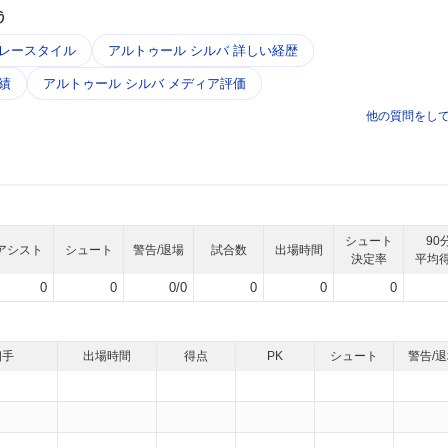
う
プレースタイル
アルトゥール シルバ 詳しい経歴
績
アルトゥール シルバ メディア評価
他の質問をし
シュート
90
アシスト
シュート
警告/退場
試合数
出場時間
決定率
平均
0
0
0/0
0
0
0
相手
出場時間
得点
PK
シュート
警告/