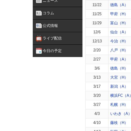
ニュース
11/22
徳島（A）
コラム
11/25
甲府（H）
11/29
富山（H）
公式情報
12/6
仙台（A）
ライブ配信
12/13
今治（H）
2/20
八戸（H）
今日の予定
2/27
甲府（A）
3/6
徳島（H）
3/13
大宮（H）
3/17
新潟（A）
3/20
横浜FC（A
3/27
札幌（H）
4/3
いわき（A
4/10
藤枝（H）