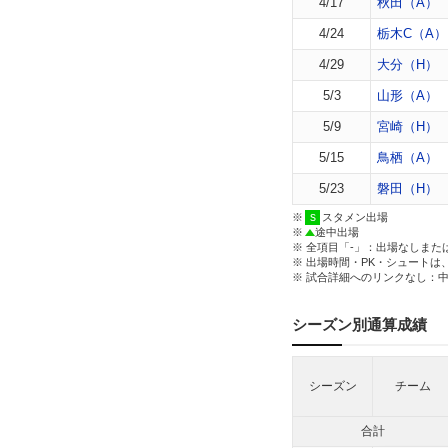
4/17
秋田（A）
4/24
栃木C（A）
4/29
大分（H）
5/3
山形（A）
5/9
宮崎（H）
5/15
鳥栖（A）
5/23
磐田（H）
※
スタメン出場
※
途中出場
※ 全項目「-」：出場なしまた
※ 出場時間・PK・シュートは
※ 試合詳細へのリンクなし：
シーズン別通算成績
シーズン
チーム
合計