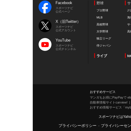
Facebook
野球
サ
スポーツナビ
プロ野球
J
公式ページ
MLB
海
X（旧Twitter）
高校野球
サ
スポーツナビ
公式アカウント
大学野球
高
独立リーグ
YouTube
スポーツナビ
侍ジャパン
公式チャンネル
ライブ
to
おすすめサービス
マンガもお得にPayPayで eboo
自動車情報サイトcarview!
おすすめ情報サービス「mybe
スポーツナビはYah
プライバシーポリシー
-
プライバシーセ