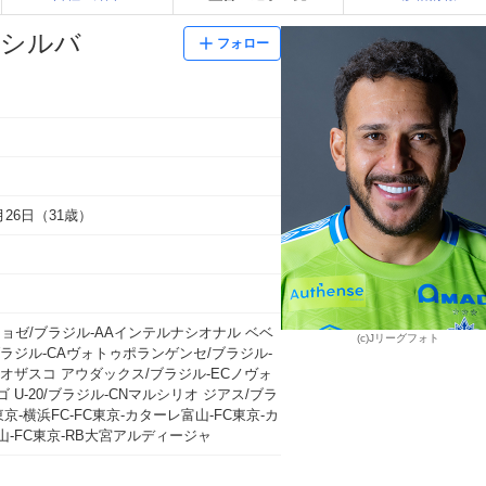
 シルバ
フォロー
4月26日（31歳）
ジョゼ/ブラジル-AAインテルナシオナル ベベ
(c)Jリーグフォト
ブラジル-CAヴォトゥポランゲンセ/ブラジル-
 オザスコ アウダックス/ブラジル-ECノヴォ
 U-20/ブラジル-CNマルシリオ ジアス/ブラ
東京-横浜FC-FC東京-カターレ富山-FC東京-カ
山-FC東京-RB大宮アルディージャ