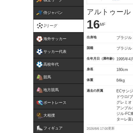
アルトゥール
侍ジャパン
16
MF
Jリーグ
出身地
ブラジル
海外サッカー
国籍
ブラジル
サッカー代表
生年月日（満年齢）
1995年
高校年代
身長
180cm
競馬
体重
84kg
地方競馬
過去の所属
ECサン
ドウロ/
グレミオ
ボートレース
アンブルゴ
ジル-FC
大相撲
ターレ富
フィギュア
2026/8/6 17:00