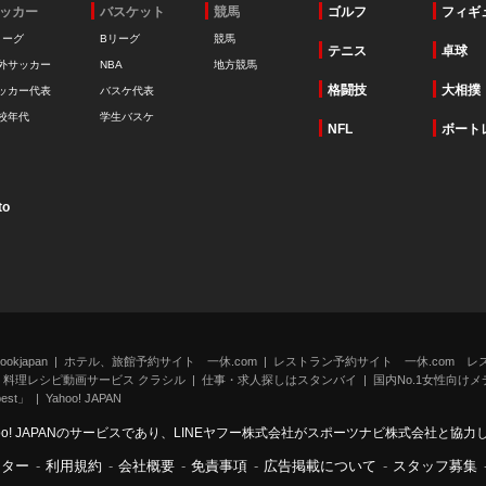
ッカー
バスケット
競馬
ゴルフ
フィギ
リーグ
Bリーグ
競馬
テニス
卓球
外サッカー
NBA
地方競馬
格闘技
大相撲
ッカー代表
バスケ代表
校年代
学生バスケ
NFL
ボート
to
kjapan
ホテル、旅館予約サイト 一休.com
レストラン予約サイト 一休.com レ
料理レシピ動画サービス クラシル
仕事・求人探しはスタンバイ
国内No.1女性向けメデ
st」
Yahoo! JAPAN
oo! JAPANのサービスであり、LINEヤフー株式会社がスポーツナビ株式会社と協
ンター
-
利用規約
-
会社概要
-
免責事項
-
広告掲載について
-
スタッフ募集