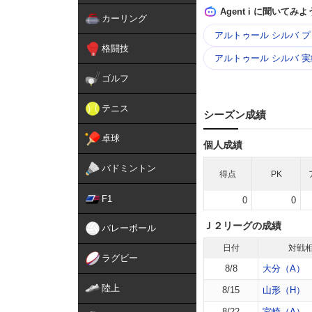
Agent i に聞いてみよ
カーリング
アルトゥール シルバ 
格闘技
アルトゥール シルバ 実
ゴルフ
テニス
シーズン成績
卓球
個人成績
バドミントン
得点
PK
F1
0
0
Ｊ２リーグの成績
バレーボール
日付
対戦
ラグビー
8/8
大分（A）
陸上
8/15
山形（H）
8/22
宮崎（A）