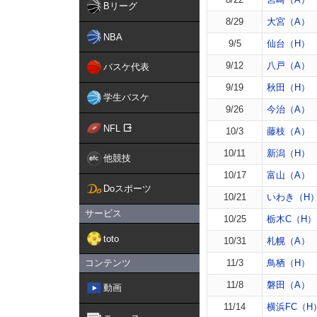
Bリーグ
8/29
大宮（A）
NBA
9/5
仙台（H）
9/12
八戸（A）
バスケ代表
9/19
秋田（H）
学生バスケ
9/26
今治（A）
NFL
10/3
藤枝（A）
10/11
新潟（H）
他競技
10/17
富山（A）
Doスポーツ
10/21
いわき（H
サービス
10/25
栃木C（H）
toto
10/31
札幌（A）
コンテンツ
11/3
鳥栖（H）
11/8
磐田（A）
動画
11/14
横浜FC（H