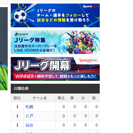
J2順位表
順位
チーム名
勝点
勝
分
敗
1
札幌
0
0
0
0
1
八戸
0
0
0
0
1
仙台
0
0
0
0