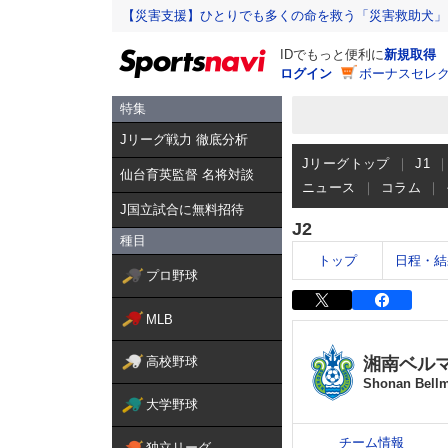
【災害支援】ひとりでも多くの命を救う「災害救助犬」
IDでもっと便利に
新規取得
ログイン
ボーナスセレク
特集
Jリーグ戦力 徹底分析
Jリーグトップ
J1
仙台育英監督 名将対談
ニュース
コラム
J国立試合に無料招待
J2
種目
トップ
日程・結
プロ野球
MLB
湘南ベル
高校野球
Shonan Bell
大学野球
チーム情報
独立リーグ