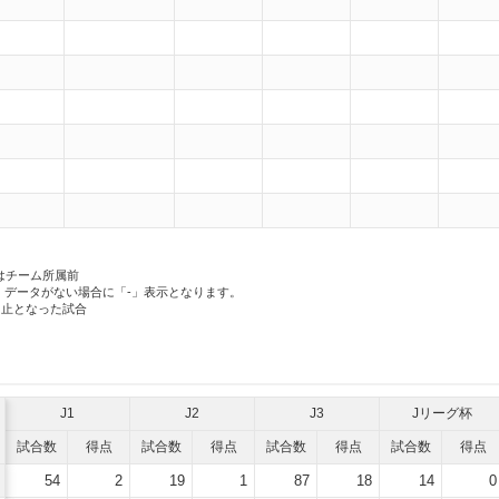
はチーム所属前
、データがない場合に「-」表示となります。
中止となった試合
J1
J2
J3
Jリーグ杯
試合数
得点
試合数
得点
試合数
得点
試合数
得点
54
2
19
1
87
18
14
0