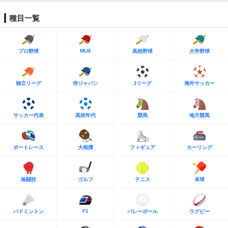
種目一覧
MLB
プロ野球
高校野球
大学野球
独立リーグ
侍ジャパン
Jリーグ
海外サッカー
サッカー代表
高校年代
競馬
地方競馬
ボートレース
大相撲
フィギュア
カーリング
格闘技
ゴルフ
テニス
卓球
F1
バドミントン
バレーボール
ラグビー