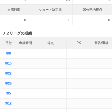
出場時間
シュート決定率
90分平均得点
0
0
0
Ｊ２リーグの成績
日付
出場時間
得点
PK
警告/退場
8/8
8/15
8/22
8/29
9/5
9/12