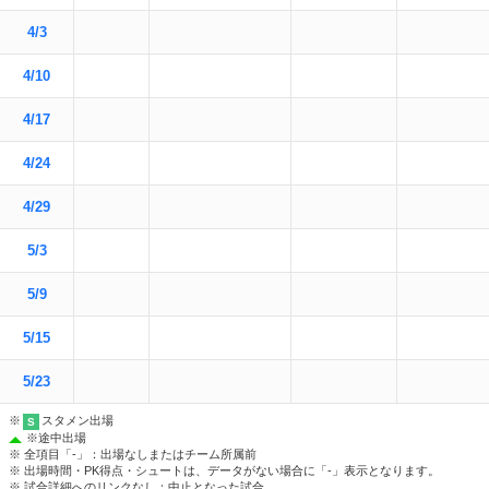
4/3
4/10
4/17
4/24
4/29
5/3
5/9
5/15
5/23
※
スタメン出場
S
※
途中出場
※ 全項目「-」：出場なしまたはチーム所属前
※ 出場時間・PK得点・シュートは、データがない場合に「-」表示となります。
※ 試合詳細へのリンクなし：中止となった試合