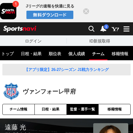
Jリーグの速報を快適に見る
閉じる
スポーツナビ
検索
通知
i
ログイン
ID新規取得
トップ
日程・結果
順位表
個人成績
チーム
移籍情報
【アプリ限定】26-27シーズン J1戦力ランキング
ヴァンフォーレ甲府
チーム情報
日程・結果
監督・選手一覧
移籍情報
遠藤 光