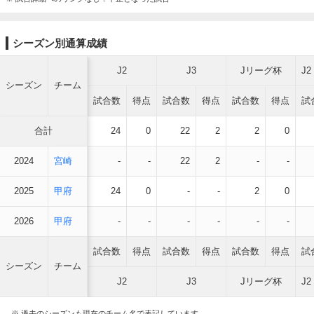
シーズン別通算成績
J2
J3
Jリーグ杯
J
シーズン
チーム
試合数
得点
試合数
得点
試合数
得点
試
合計
24
0
22
2
2
0
2024
宮崎
-
-
22
2
-
-
2025
甲府
24
0
-
-
2
0
2026
甲府
-
-
-
-
-
-
試合数
得点
試合数
得点
試合数
得点
試
シーズン
チーム
J2
J3
Jリーグ杯
J
※ 過去のシーズンも現在のチーム名で表記しています