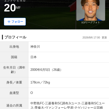
エンドウ ヒカル
20
MF
フォロー
(c)Jリーグフォト
プロフィール
2026/8/6 17:00
出身地
神奈川
国籍
日本
生年月日（満年
2000年6月5日（26歳）
齢）
身長／体重
178cm／72kg
血液型
O
中野島FC-三菱養和SC調布Jrユース-三菱養和SCユー
過去の所属
ス-専修大-ヴァンフォーレ甲府-テゲバジャーロ宮崎