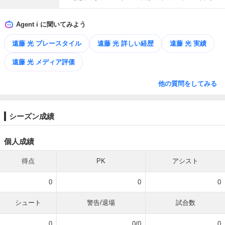
Agent i に聞いてみよう
遠藤 光 プレースタイル
遠藤 光 詳しい経歴
遠藤 光 実績
遠藤 光 メディア評価
他の質問をしてみる
シーズン成績
個人成績
得点
PK
アシスト
0
0
0
シュート
警告/退場
試合数
0
0/0
0