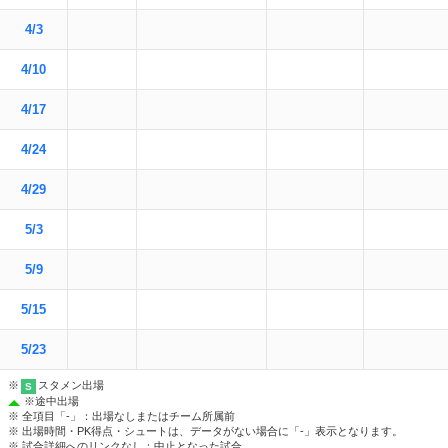
4/3
4/10
4/17
4/24
4/29
5/3
5/9
5/15
5/23
※
スタメン出場
S
※
途中出場
※ 全項目「-」：出場なしまたはチーム所属前
※ 出場時間・PK得点・シュートは、データがない場合に「-」表示となります。
※ 試合詳細へのリンクなし：中止となった試合