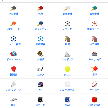
MLB
プロ野球
高校野球
大学野球
独立リーグ
侍ジャパン
Jリーグ
海外サッカー
サッカー代表
高校年代
競馬
地方競馬
ボートレース
大相撲
フィギュア
カーリング
格闘技
ゴルフ
テニス
卓球
F1
バドミントン
バレーボール
ラグビー
NBA
陸上
Bリーグ
バスケ代表