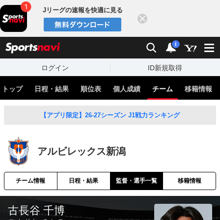
Jリーグの速報を快適に見る
閉じる
スポーツナビ
検索
通知
i
ログイン
ID新規取得
トップ
日程・結果
順位表
個人成績
チーム
移籍情報
【アプリ限定】26-27シーズン J1戦力ランキング
アルビレックス新潟
チーム情報
日程・結果
監督・選手一覧
移籍情報
古長谷 千博