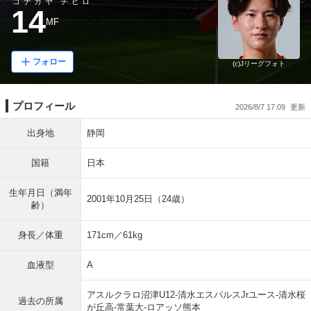
コナガヤ チヒロ
14
MF
フォロー
(c)Jリーグフォト
プロフィール
2026/8/7 17:09
出身地
静岡
国籍
日本
生年月日（満年
2001年10月25日（24歳）
齢）
身長／体重
171cm／61kg
血液型
A
アスルクラロ沼津U12-清水エスパルスJrユース-清水桜
過去の所属
が丘高-常葉大-ロアッソ熊本