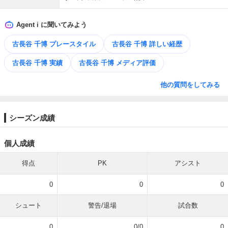
Agent i に聞いてみよう
古長谷 千博 プレースタイル
古長谷 千博 詳しい経歴
古長谷 千博 実績
古長谷 千博 メディア評価
他の質問をしてみる
シーズン成績
個人成績
得点
PK
アシスト
0
0
0
シュート
警告/退場
試合数
0
0/0
0