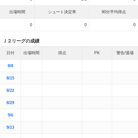
出場時間
シュート決定率
90分平均得点
0
0
0
Ｊ２リーグの成績
日付
出場時間
得点
PK
警告/退場
8/8
8/15
8/22
8/29
9/6
9/13