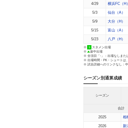
4/29
横浜FC（H
5/3
仙台（A）
5/9
大分（H）
5/15
富山（A）
5/23
八戸（H）
※
スタメン出場
※
途中出場
※ 全項目「-」：出場なしまた
※ 出場時間・PK・シュートは
※ 試合詳細へのリンクなし：
シーズン別通算成績
シーズン
合計
2025
相
2026
新