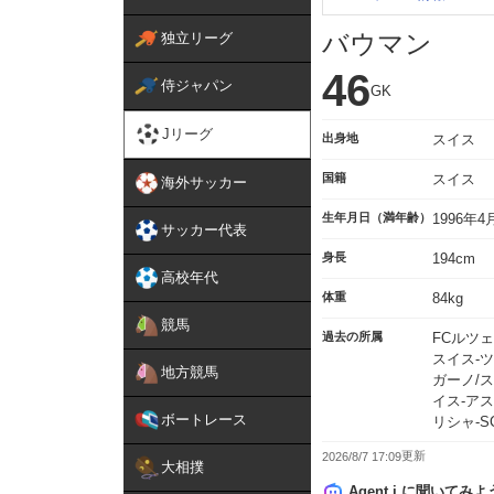
バウマン
独立リーグ
46
侍ジャパン
GK
Jリーグ
出身地
スイス
国籍
スイス
海外サッカー
生年月日（満年齢）
1996年
サッカー代表
身長
194cm
高校年代
体重
84kg
競馬
過去の所属
FCルツェ
スイス-ツ
地方競馬
ガーノ/ス
イス-アス
ボートレース
リシャ-S
2026/8/7 17:09
大相撲
Agent i に聞いてみよ