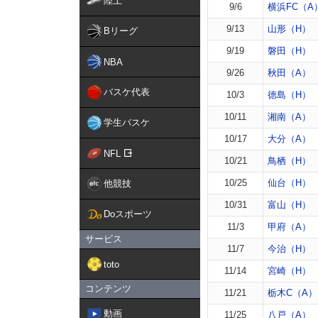
陸上
9/6
横浜FC（A
9/13
山形（H）
Bリーグ
9/19
磐田（H）
NBA
9/26
秋田（A）
バスケ代表
10/3
徳島（H）
10/11
湘南（A）
学生バスケ
10/17
大分（A）
NFL
10/21
鳥栖（H）
10/25
仙台（H）
他競技
10/31
富山（H）
Doスポーツ
11/3
甲府（A）
サービス
11/7
今治（H）
toto
11/14
宮崎（H）
コンテンツ
11/21
栃木C（A）
動画
11/25
八戸（A）