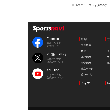
※ 過去のシーズンも現在のチ
Facebook
野球
サ
スポーツナビ
プロ野球
J
公式ページ
MLB
海
X（旧Twitter）
高校野球
サ
スポーツナビ
公式アカウント
大学野球
高
独立リーグ
YouTube
スポーツナビ
侍ジャパン
公式チャンネル
ライブ
to