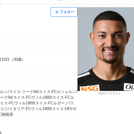
フォロー
4月10日（30歳）
ルン/スイス-ツーク94/スイス-FCルツェルン/
(c)Jリーグフォト
ーク94/スイス-FCヴィル1900/スイス-FCル
イス-FCヴィル1900/スイス-FCルガーノ/ス
コリ/イタリア-FCヴィル1900/スイス-OFI/ギ
C相模原
う