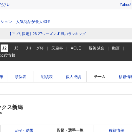
ださい
Yahoo
ション 人気商品が最大40％
【アプリ限定】26-27シーズン J1戦力ランキング
J2
J3
Jリーグ杯
天皇杯
ACLE
親善試合
動画
公式情報
果
順位表
戦績表
個人成績
チーム
移籍情
ックス新潟
a
日程・結果
監督・選手一覧
移籍情報