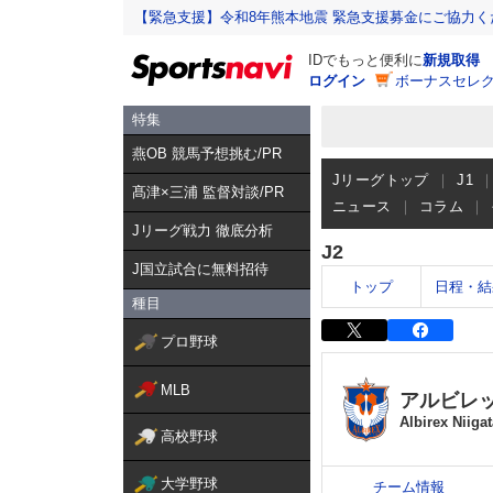
【緊急支援】令和8年熊本地震 緊急支援募金にご協力く
IDでもっと便利に
新規取得
ログイン
ボーナスセレク
特集
燕OB 競馬予想挑む/PR
Jリーグトップ
J1
髙津×三浦 監督対談/PR
ニュース
コラム
Jリーグ戦力 徹底分析
J2
J国立試合に無料招待
トップ
日程・結
種目
プロ野球
MLB
アルビレ
Albirex Niigat
高校野球
大学野球
チーム情報