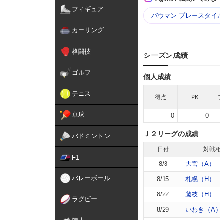
フィギュア
バウマン プレースタイ
カーリング
格闘技
シーズン成績
ゴルフ
個人成績
テニス
得点
PK
卓球
0
0
Ｊ２リーグの成績
バドミントン
日付
対戦
F1
8/8
大宮（A）
バレーボール
8/15
札幌（H）
8/22
藤枝（H）
ラグビー
8/29
いわき（A