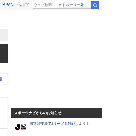
! JAPAN
ヘルプ
ドルーリー朱瑛里 木田美緒莉
検索
報
スポーツナビからのお知らせ
国立競技場でJリーグを観戦しよう！