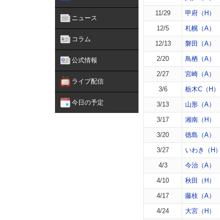
11/29
甲府（H）
ニュース
12/5
札幌（A）
コラム
12/13
磐田（A）
2/20
鳥栖（A）
公式情報
2/27
宮崎（A）
ライブ配信
3/6
栃木C（H）
今日の予定
3/13
山形（A）
3/17
湘南（H）
3/20
徳島（A）
3/27
いわき（H
4/3
今治（A）
4/10
秋田（H）
4/17
藤枝（A）
4/24
大宮（H）