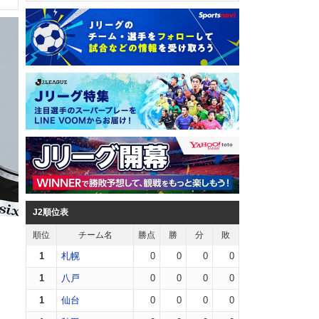
J2順位表
順位
チーム名
勝点
勝
分
敗
1
札幌
0
0
0
0
1
八戸
0
0
0
0
1
仙台
0
0
0
0