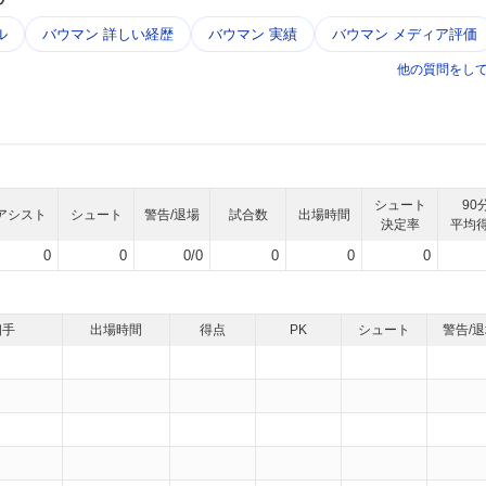
ル
バウマン 詳しい経歴
バウマン 実績
バウマン メディア評価
他の質問をし
シュート
90
アシスト
シュート
警告/退場
試合数
出場時間
決定率
平均
0
0
0/0
0
0
0
相手
出場時間
得点
PK
シュート
警告/
）