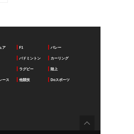
ュア
F1
バレー
バドミントン
カーリング
ラグビー
陸上
レース
他競技
Doスポーツ