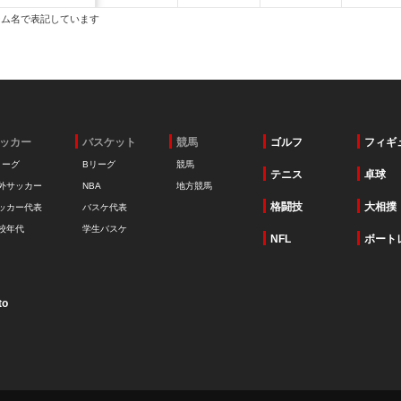
ーム名で表記しています
ッカー
バスケット
競馬
ゴルフ
フィギ
リーグ
Bリーグ
競馬
テニス
卓球
外サッカー
NBA
地方競馬
格闘技
大相撲
ッカー代表
バスケ代表
校年代
学生バスケ
NFL
ボート
to