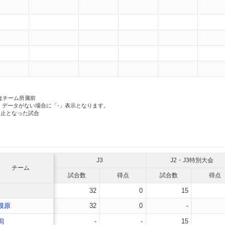
）
はチーム所属前
、データがない場合に「-」表示となります。
中止となった試合
J3
J2・J3特別大会
チーム
試合数
得点
試合数
得点
32
0
15
模原
32
0
-
潟
-
-
15