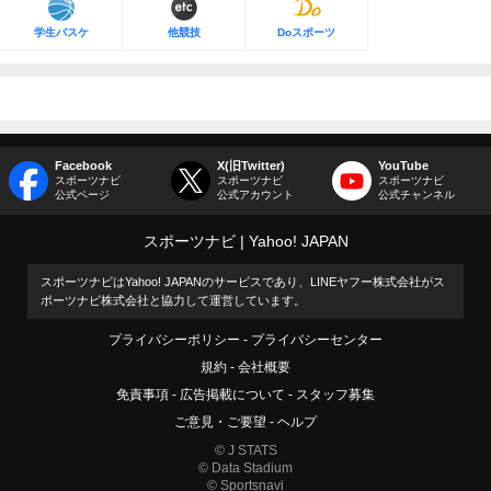
学生バスケ
他競技
Doスポーツ
Facebook
X(旧Twitter)
YouTube
スポーツナビ
スポーツナビ
スポーツナビ
公式ページ
公式アカウント
公式チャンネル
スポーツナビ
Yahoo! JAPAN
スポーツナビはYahoo! JAPANのサービスであり、LINEヤフー株式会社がス
ポーツナビ株式会社と協力して運営しています。
プライバシーポリシー
プライバシーセンター
規約
会社概要
免責事項
広告掲載について
スタッフ募集
ご意見・ご要望
ヘルプ
© J STATS
© Data Stadium
© Sportsnavi