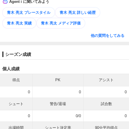
Agent i に聞いてみよう
青木 亮太 プレースタイル
青木 亮太 詳しい経歴
青木 亮太 実績
青木 亮太 メディア評価
他の質問をしてみる
シーズン成績
個人成績
得点
PK
アシスト
0
0
0
シュート
警告/退場
試合数
0
0/0
0
出場時間
シュート決定率
90分平均得点