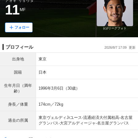
アオキ リョウタ
11
MF
フォロー
(c)Jリーグフォト
プロフィール
2026/8/7 17:09
出身地
東京
国籍
日本
生年月日（満年
1996年3月6日（30歳）
齢）
身長／体重
174cm／72kg
東京ヴェルディJrユース-流通経済大付属柏高-名古屋
過去の所属
グランパス-大宮アルディージャ-名古屋グランパス