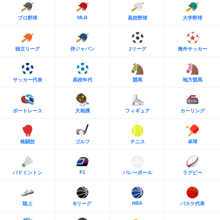
MLB
プロ野球
高校野球
大学野球
独立リーグ
侍ジャパン
Jリーグ
海外サッカー
サッカー代表
高校年代
競馬
地方競馬
ボートレース
大相撲
フィギュア
カーリング
格闘技
ゴルフ
テニス
卓球
F1
バドミントン
バレーボール
ラグビー
NBA
陸上
Bリーグ
バスケ代表