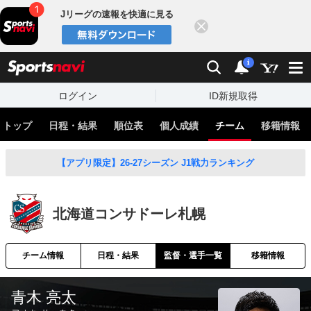
Jリーグの速報を快適に見る
閉じる
スポーツナビ
検索
通知
i
ログイン
ID新規取得
トップ
日程・結果
順位表
個人成績
チーム
移籍情報
【アプリ限定】26-27シーズン J1戦力ランキング
北海道コンサドーレ札幌
チーム情報
日程・結果
監督・選手一覧
移籍情報
青木 亮太