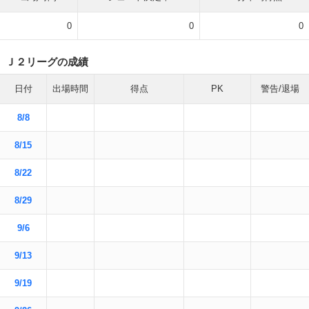
0
0
0
Ｊ２リーグの成績
日付
出場時間
得点
PK
警告/退場
8/8
8/15
8/22
8/29
9/6
9/13
9/19