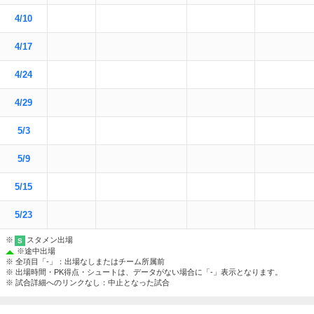
4/10
4/17
4/24
4/29
5/3
5/9
5/15
5/23
※
スタメン出場
S
※
途中出場
※ 全項目「-」：出場なしまたはチーム所属前
※ 出場時間・PK得点・シュートは、データがない場合に「-」表示となります。
※ 試合詳細へのリンクなし：中止となった試合