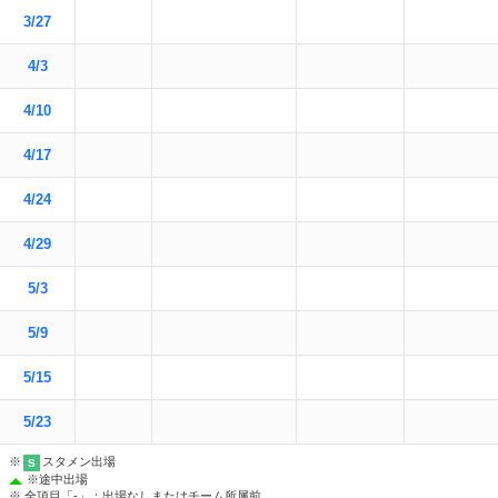
3/27
4/3
4/10
4/17
4/24
4/29
5/3
5/9
5/15
5/23
※
スタメン出場
S
※
途中出場
※ 全項目「-」：出場なしまたはチーム所属前