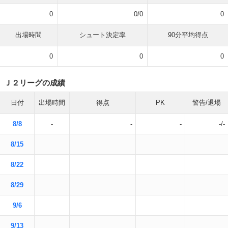
0
0/0
0
出場時間
シュート決定率
90分平均得点
0
0
0
Ｊ２リーグの成績
日付
出場時間
得点
PK
警告/退場
8/8
-
-
-
-/-
8/15
8/22
8/29
9/6
9/13