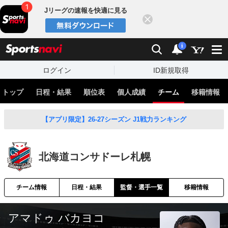
Jリーグの速報を快適に見る
閉じる
スポーツナビ
検索
通知
i
ログイン
ID新規取得
トップ
日程・結果
順位表
個人成績
チーム
移籍情報
【アプリ限定】26-27シーズン J1戦力ランキング
北海道コンサドーレ札幌
チーム情報
日程・結果
監督・選手一覧
移籍情報
アマドゥ バカヨコ