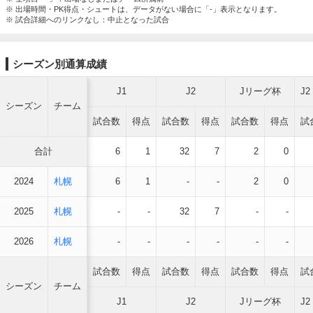
※ 出場時間・PK得点・シュートは、データがない場合に「-」表示となります。
※ 試合詳細へのリンクなし：中止となった試合
シーズン別通算成績
J1
J2
Jリーグ杯
J
シーズン
チーム
試合数
得点
試合数
得点
試合数
得点
試
合計
6
1
32
7
2
0
2024
札幌
6
1
-
-
2
0
2025
札幌
-
-
32
7
-
-
2026
札幌
-
-
-
-
-
-
試合数
得点
試合数
得点
試合数
得点
試
シーズン
チーム
J1
J2
Jリーグ杯
J