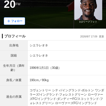
20
FW
フォロー
(c)Jリーグフォト
プロフィール
2026/8/7 17:09
出身地
シエラレオネ
国籍
シエラレオネ
生年月日（満年
1996年1月1日（30歳）
齢）
身長／体重
190cm／80kg
コヴェントリー シティ/イングランド-ボルトン ワンダ
ラーズ/イングランド-フォレストグリーン ローヴァー
過去の所属
ズFC/イングランド-ダンディーFC/スコットランド-フ
ォレストグリーン ローヴァーズFC/イングランド