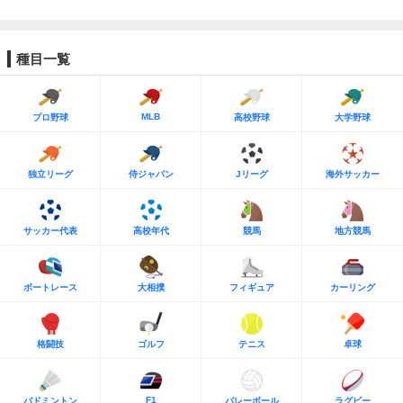
種目一覧
MLB
プロ野球
高校野球
大学野球
独立リーグ
侍ジャパン
Jリーグ
海外サッカー
サッカー代表
高校年代
競馬
地方競馬
ボートレース
大相撲
フィギュア
カーリング
格闘技
ゴルフ
テニス
卓球
F1
バドミントン
バレーボール
ラグビー