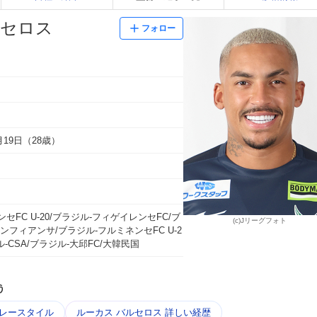
ルセロス
フォロー
7月19日（28歳）
セFC U-20/ブラジル-フィゲイレンセFC/ブ
(c)Jリーグフォト
ンフィアンサ/ブラジル-フルミネンセFC U-2
ル-CSA/ブラジル-大邱FC/大韓民国
う
プレースタイル
ルーカス バルセロス 詳しい経歴