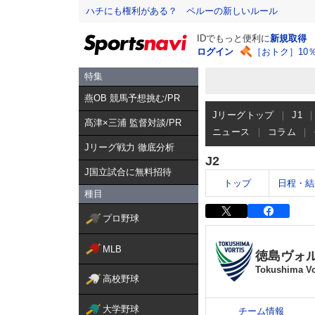
ハチにも権利がある？ ペルーの新しいルール
IDでもっと便利に
新規取得
ログイン
［おトク］10
特集
燕OB 競馬予想挑む/PR
Jリーグトップ
J1
髙津×三浦 監督対談/PR
ニュース
コラム
Jリーグ戦力 徹底分析
J2
J国立試合に無料招待
トップ
日程・結
種目
プロ野球
MLB
徳島ヴォ
Tokushima Vo
高校野球
大学野球
チーム情報