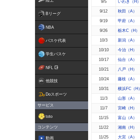
陸上
9/5
いわき（H
9/12
秋田（A）
Bリーグ
9/19
甲府（A）
NBA
9/26
栃木C（H）
10/3
新潟（A）
バスケ代表
10/10
今治（H）
学生バスケ
10/17
仙台（A）
NFL
10/21
八戸（H）
10/24
藤枝（A）
他競技
10/31
横浜FC（H
Doスポーツ
11/3
山形（A）
サービス
11/7
宮崎（H）
toto
11/15
富山（A）
コンテンツ
11/22
湘南（H）
11/25
大宮（A）
動画