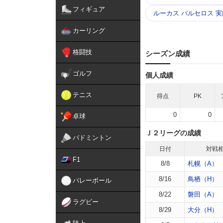
フィギュア
ルーカス バルセロス 実
カーリング
格闘技
シーズン成績
ゴルフ
個人成績
テニス
得点
PK
0
0
卓球
Ｊ２リーグの成績
バドミントン
日付
対戦
F1
8/8
札幌（A）
8/16
鳥栖（H）
バレーボール
8/22
磐田（A）
ラグビー
8/29
大分（H）