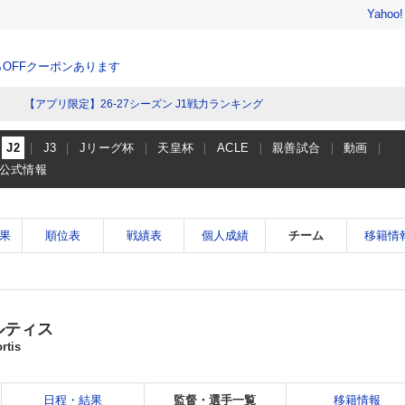
Yahoo
％OFFクーポンあります
【アプリ限定】26-27シーズン J1戦力ランキング
J2
J3
Jリーグ杯
天皇杯
ACLE
親善試合
動画
公式情報
果
順位表
戦績表
個人成績
チーム
移籍情
ルティス
rtis
日程・結果
監督・選手一覧
移籍情報