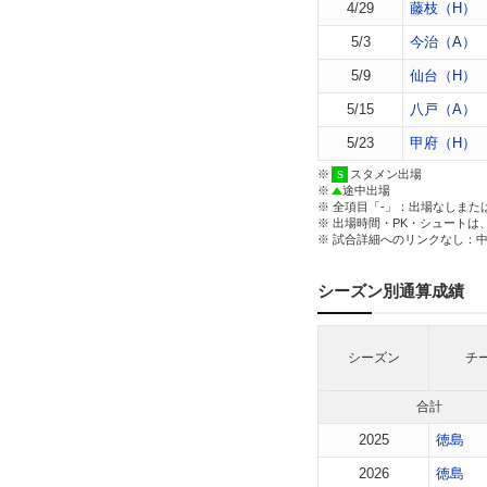
4/29
藤枝（H）
5/3
今治（A）
5/9
仙台（H）
5/15
八戸（A）
5/23
甲府（H）
※
スタメン出場
※
途中出場
※ 全項目「-」：出場なしまた
※ 出場時間・PK・シュートは
※ 試合詳細へのリンクなし：
シーズン別通算成績
シーズン
チ
合計
2025
徳島
2026
徳島