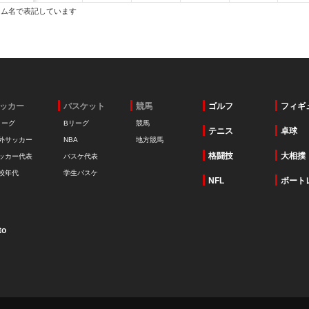
ーム名で表記しています
ッカー
バスケット
競馬
ゴルフ
フィギ
リーグ
Bリーグ
競馬
テニス
卓球
外サッカー
NBA
地方競馬
格闘技
大相撲
ッカー代表
バスケ代表
校年代
学生バスケ
NFL
ボート
to