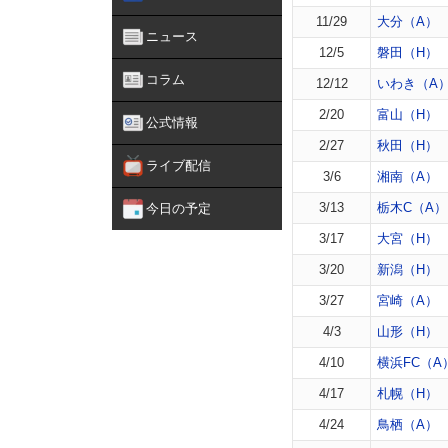
11/29
大分（A）
ニュース
12/5
磐田（H）
コラム
12/12
いわき（A
2/20
富山（H）
公式情報
2/27
秋田（H）
ライブ配信
3/6
湘南（A）
3/13
栃木C（A）
今日の予定
3/17
大宮（H）
3/20
新潟（H）
3/27
宮崎（A）
4/3
山形（H）
4/10
横浜FC（A
4/17
札幌（H）
4/24
鳥栖（A）