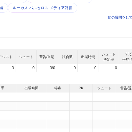
績
ルーカス バルセロス メディア評価
他の質問をし
シュート
90
アシスト
シュート
警告/退場
試合数
出場時間
決定率
平均
0
0
0/0
0
0
0
相手
出場時間
得点
PK
シュート
警告/