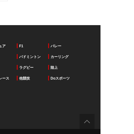
ュア
F1
バレー
バドミントン
カーリング
ラグビー
陸上
レース
他競技
Doスポーツ