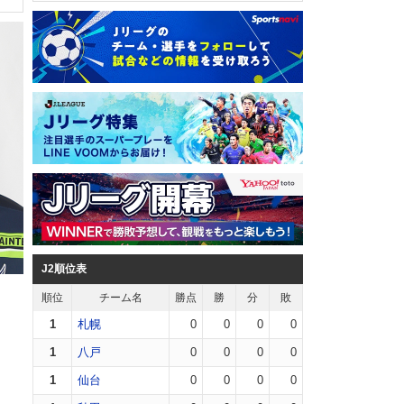
J2順位表
順位
チーム名
勝点
勝
分
敗
1
札幌
0
0
0
0
1
八戸
0
0
0
0
1
仙台
0
0
0
0