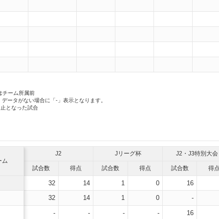
はチーム所属前
、データがない場合に「-」表示となります。
中止となった試合
J2
Jリーグ杯
J2・J3特別大会
ーム
試合数
得点
試合数
得点
試合数
得
32
14
1
0
16
32
14
1
0
-
-
-
-
-
16