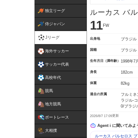
ルーカス バ
独立リーグ
11
侍ジャパン
FW
Jリーグ
出身地
ブラジル
国籍
ブラジル
海外サッカー
生年月日（満年齢）
1998年
サッカー代表
身長
182cm
高校年代
体重
82kg
競馬
過去の所属
フルミネン
ラジル-コ
地方競馬
0/ブラジ
2026/8/7 17:09
ボートレース
Agent i に聞いてみよ
大相撲
ルーカス バルセロス 