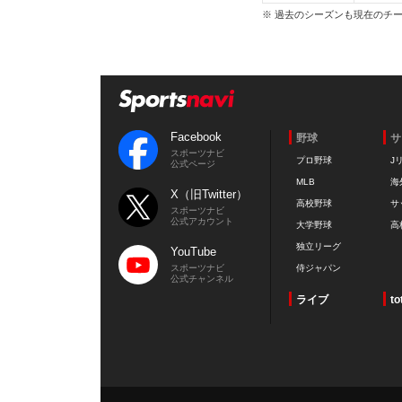
※ 過去のシーズンも現在のチ
Facebook
野球
サ
スポーツナビ
プロ野球
J
公式ページ
MLB
海
X（旧Twitter）
高校野球
サ
スポーツナビ
公式アカウント
大学野球
高
独立リーグ
YouTube
スポーツナビ
侍ジャパン
公式チャンネル
ライブ
to