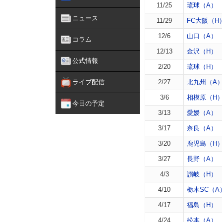
11/25
琉球（A）
ニュース
11/29
FC大阪（H
12/6
山口（A）
コラム
12/13
金沢（H）
公式情報
2/20
琉球（H）
ライブ配信
2/27
北九州（A
3/6
相模原（H
今日の予定
3/13
愛媛（A）
3/17
奈良（A）
3/20
鹿児島（H
3/27
長野（A）
4/3
讃岐（H）
4/10
栃木SC（A
4/17
福島（H）
4/24
松本（A）