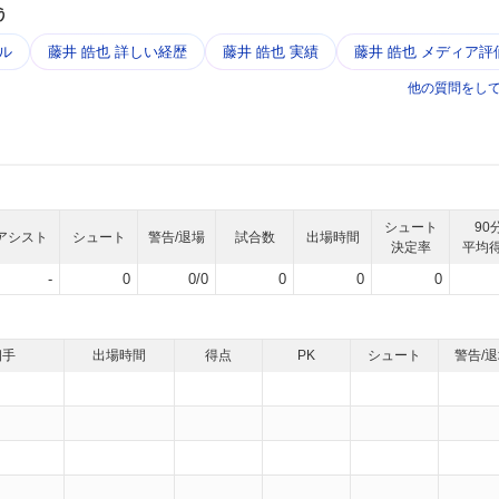
う
ル
藤井 皓也 詳しい経歴
藤井 皓也 実績
藤井 皓也 メディア評
他の質問をし
シュート
90
アシスト
シュート
警告/退場
試合数
出場時間
決定率
平均
-
0
0/0
0
0
0
相手
出場時間
得点
PK
シュート
警告/
）
）