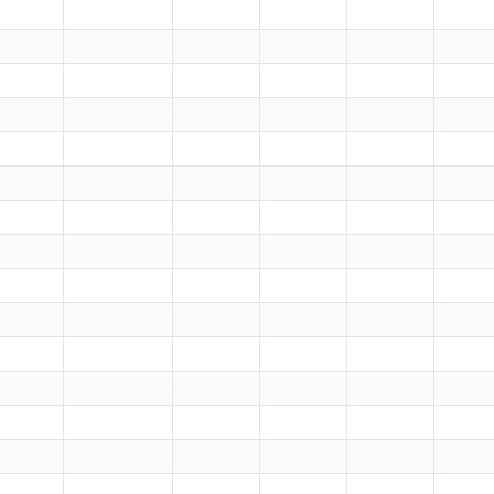
）
）
）
）
）