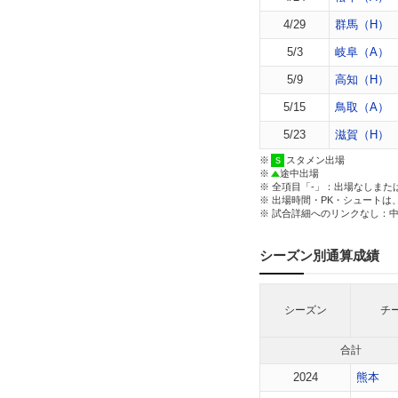
4/29
群馬（H）
5/3
岐阜（A）
5/9
高知（H）
5/15
鳥取（A）
5/23
滋賀（H）
※
スタメン出場
※
途中出場
※ 全項目「-」：出場なしまた
※ 出場時間・PK・シュートは
※ 試合詳細へのリンクなし：
シーズン別通算成績
シーズン
チ
合計
2024
熊本