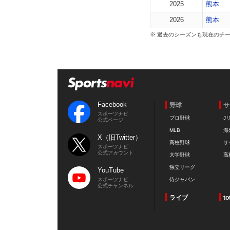
2025
熊本
2026
熊本
※ 過去のシーズンも現在のチ
Facebook
野球
サ
スポーツナビ
プロ野球
J
公式ページ
MLB
海
X（旧Twitter）
高校野球
サ
スポーツナビ
公式アカウント
大学野球
高
独立リーグ
YouTube
スポーツナビ
侍ジャパン
公式チャンネル
ライブ
to