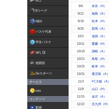
陸上
9/6
奈良（H）
Bリーグ
9/12
福島（A）
9/18
松本（H）
NBA
9/26
群馬（A）
バスケ代表
10/2
滋賀（A）
学生バスケ
10/11
愛媛（H）
10/18
讃岐（A）
NFL
10/21
鳥取（H）
他競技
10/25
岐阜（H）
Doスポーツ
10/31
鹿児島（A
11/3
FC大阪（A
サービス
11/8
山口（H）
toto
11/15
金沢（A）
コンテンツ
11/22
北九州（H
動画