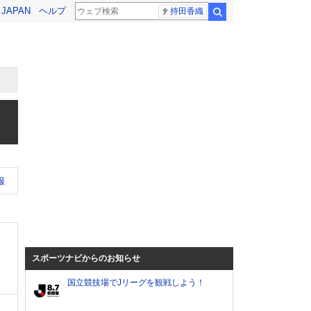
! JAPAN
ヘルプ
持田香織
検索
報
スポーツナビからのお知らせ
国立競技場でJリーグを観戦しよう！