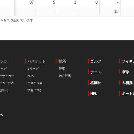
37
5
1
0
-
-
-
-
-
19
ーム名で表記しています
ッカー
バスケット
競馬
ゴルフ
フィギ
リーグ
Bリーグ
競馬
テニス
卓球
外サッカー
NBA
地方競馬
格闘技
大相撲
ッカー代表
バスケ代表
校年代
学生バスケ
NFL
ボート
to