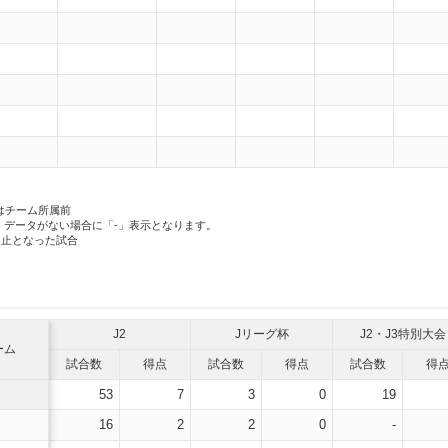
はチーム所属前
、データがない場合に「-」表示となります。
中止となった試合
J2
Jリーグ杯
J2・J3特別大会
ーム
試合数
得点
試合数
得点
試合数
得
53
7
3
0
19
16
2
2
0
-