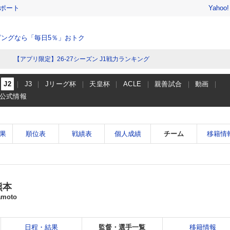
レポート
Yahoo
ングなら「毎日5％」おトク
【アプリ限定】26-27シーズン J1戦力ランキング
J2
J3
Jリーグ杯
天皇杯
ACLE
親善試合
動画
公式情報
果
順位表
戦績表
個人成績
チーム
移籍情
熊本
amoto
日程・結果
監督・選手一覧
移籍情報