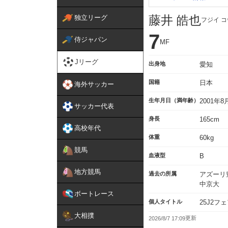
藤井 皓也
独立リーグ
フジイ 
7
侍ジャパン
MF
Jリーグ
出身地
愛知
国籍
日本
海外サッカー
生年月日（満年齢）
2001年
サッカー代表
身長
165cm
高校年代
体重
60kg
競馬
血液型
B
地方競馬
過去の所属
アズーリ豊
中京大
ボートレース
個人タイトル
25J2フ
大相撲
2026/8/7 17:09