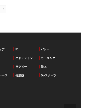
-
1
ュア
F1
バレー
バドミントン
カーリング
ラグビー
陸上
レース
他競技
Doスポーツ