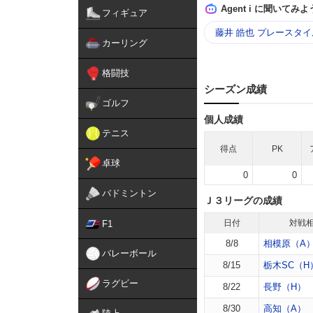
Agent i に聞いてみよ
フィギュア
藤井 皓也 プレースタイ
カーリング
格闘技
シーズン成績
ゴルフ
個人成績
テニス
得点
PK
卓球
0
0
バドミントン
Ｊ３リーグの成績
日付
対戦
F1
8/8
相模原（A
バレーボール
8/15
栃木SC（H
ラグビー
8/22
長野（H）
8/30
高知（A）