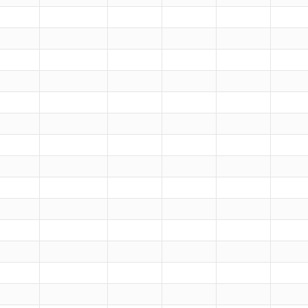
）
）
）