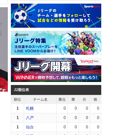
J2順位表
順位
チーム名
勝点
勝
分
敗
1
札幌
0
0
0
0
1
八戸
0
0
0
0
1
仙台
0
0
0
0