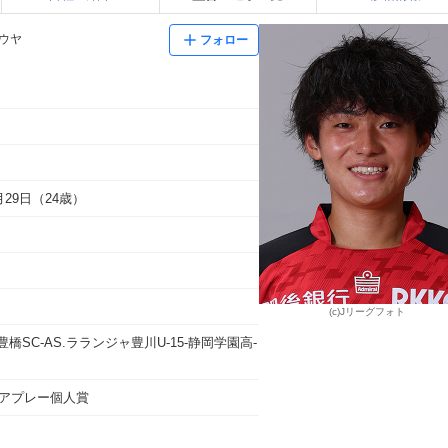
コウヤ
フォロー
8月29日（24歳）
(c)Jリーグフォト
橋SC-AS.ラランジャ豊川U-15-静岡学園高-
ェアプレー個人賞