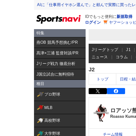
AIに「仕事用イヤホン選んで」と頼んで実際に買った
IDでもっと便利に
新規取得
ログイン
ヤフーショッピ
特集
燕OB 競馬予想挑む/PR
Jリーグトップ
J1
髙津×三浦 監督対談/PR
ニュース
コラム
Jリーグ戦力 徹底分析
J2
J国立試合に無料招待
トップ
日程・結
種目
プロ野球
MLB
ロアッソ
Roasso Kum
高校野球
大学野球
チーム情報