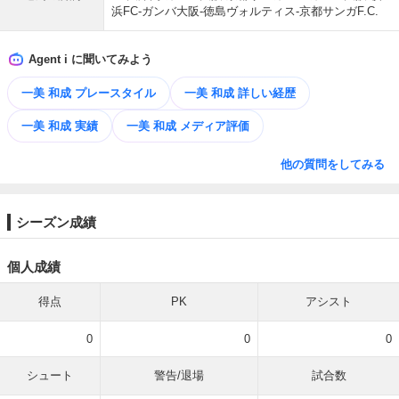
浜FC-ガンバ大阪-徳島ヴォルティス-京都サンガF.C.
Agent i に聞いてみよう
一美 和成 プレースタイル
一美 和成 詳しい経歴
一美 和成 実績
一美 和成 メディア評価
他の質問をしてみる
シーズン成績
個人成績
得点
PK
アシスト
0
0
0
シュート
警告/退場
試合数