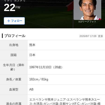
イチミ カズナリ
22
FW
フォロー
(c)Jリーグフォト
プロフィール
2026/8/7 17:09
出身地
熊本
国籍
日本
生年月日（満年
1997年11月10日（28歳）
齢）
身長／体重
182cm／81kg
血液型
AB
エスペランサ熊本ジュニア-エスペランサ熊本Jrユー
過去の所属
ス-大津高-ガンバ大阪-京都サンガF.C.-ガンバ大阪-横