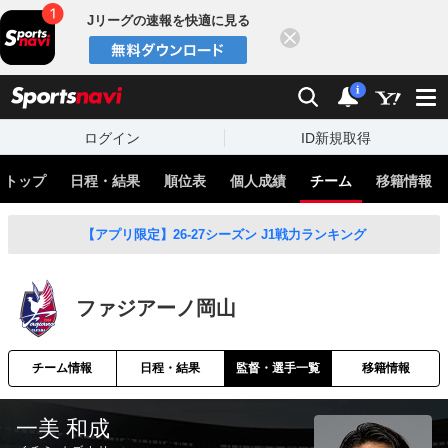
Jリーグの速報を快適に見る
閉じる
スポーツナビ
検索
通知
i
ログイン
ID新規取得
トップ
日程・結果
順位表
個人成績
チーム
移籍情報
【アプリ限定】26-27シーズン J1戦力ランキング
ファジアーノ岡山
チーム情報
日程・結果
監督・選手一覧
移籍情報
一美 和成