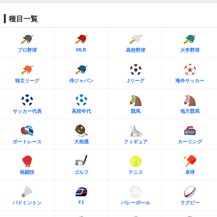
種目一覧
MLB
プロ野球
高校野球
大学野球
独立リーグ
侍ジャパン
Jリーグ
海外サッカー
サッカー代表
高校年代
競馬
地方競馬
ボートレース
大相撲
フィギュア
カーリング
格闘技
ゴルフ
テニス
卓球
F1
バドミントン
バレーボール
ラグビー