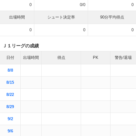
0
0/0
0
出場時間
シュート決定率
90分平均得点
0
0
0
Ｊ１リーグの成績
日付
出場時間
得点
PK
警告/退場
8/8
8/15
8/22
8/29
9/2
9/6