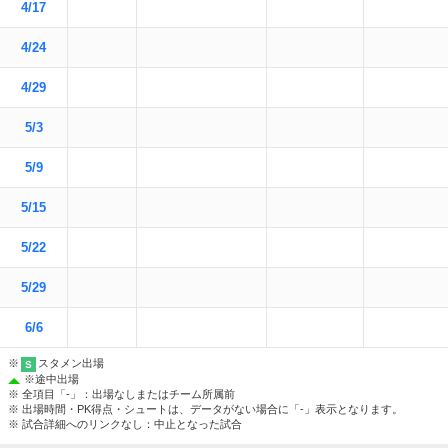
4/17
4/24
4/29
5/3
5/9
5/15
5/22
5/29
6/6
※
スタメン出場
S
※
途中出場
※ 全項目「-」：出場なしまたはチーム所属前
※ 出場時間・PK得点・シュートは、データがない場合に「-」表示となります。
※ 試合詳細へのリンクなし：中止となった試合