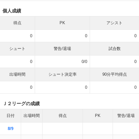
個人成績
得点
PK
アシスト
0
0
0
シュート
警告/退場
試合数
0
0/0
0
出場時間
シュート決定率
90分平均得点
0
0
0
Ｊ２リーグの成績
日付
出場時間
得点
PK
警告/退場
8/9