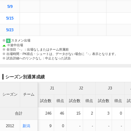
5/9
5/15
5/23
※
スタメン出場
S
※
途中出場
※ 全項目「-」：出場なしまたはチーム所属前
※ 出場時間・PK得点・シュートは、データがない場合に「-」表示となります。
※ 試合詳細へのリンクなし：中止となった試合
シーズン別通算成績
J1
J2
J3
シーズン
チーム
試合数
得点
試合数
得点
試合数
得点
試
合計
246
46
15
2
3
0
2012
新潟
9
0
-
-
-
-