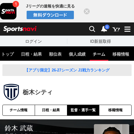
Jリーグの速報を快適に見る
閉じる
スポーツナビ
検索
通知
i
ログイン
ID新規取得
トップ
日程・結果
順位表
個人成績
チーム
移籍情報
【アプリ限定】26-27シーズン J1戦力ランキング
栃木シティ
チーム情報
日程・結果
監督・選手一覧
移籍情報
鈴木 武蔵