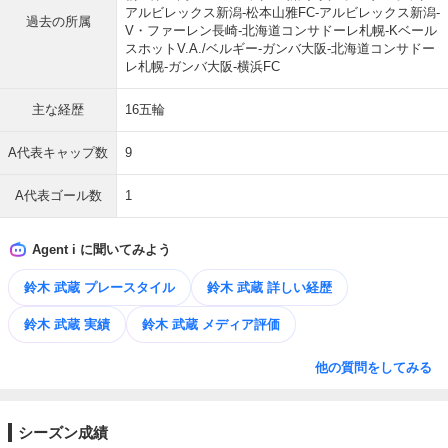
アルビレックス新潟-松本山雅FC-アルビレックス新潟-
過去の所属
V・ファーレン長崎-北海道コンサドーレ札幌-Kベール
スホットV.A./ベルギー-ガンバ大阪-北海道コンサドー
レ札幌-ガンバ大阪-横浜FC
主な経歴
16五輪
A代表キャップ数
9
A代表ゴール数
1
Agent i に聞いてみよう
鈴木 武蔵 プレースタイル
鈴木 武蔵 詳しい経歴
鈴木 武蔵 実績
鈴木 武蔵 メディア評価
他の質問をしてみる
シーズン成績