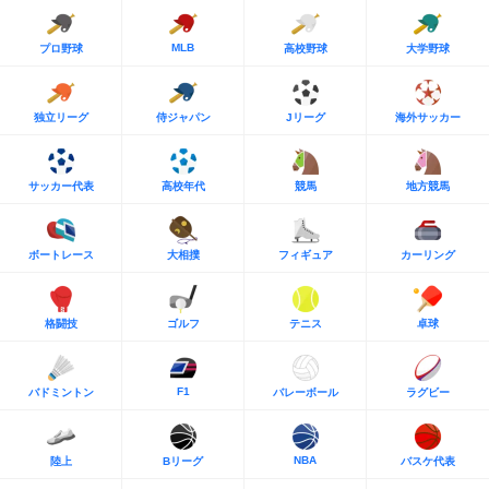
MLB
プロ野球
高校野球
大学野球
独立リーグ
侍ジャパン
Jリーグ
海外サッカー
サッカー代表
高校年代
競馬
地方競馬
ボートレース
大相撲
フィギュア
カーリング
格闘技
ゴルフ
テニス
卓球
F1
バドミントン
バレーボール
ラグビー
NBA
陸上
Bリーグ
バスケ代表