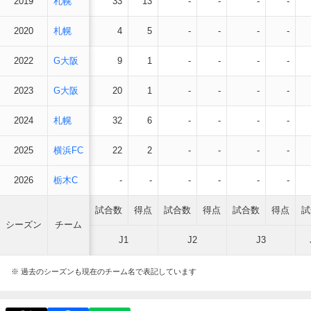
2019
札幌
33
13
-
-
-
-
2020
札幌
4
5
-
-
-
-
2022
G大阪
9
1
-
-
-
-
2023
G大阪
20
1
-
-
-
-
2024
札幌
32
6
-
-
-
-
2025
横浜FC
22
2
-
-
-
-
2026
栃木C
-
-
-
-
-
-
試合数
得点
試合数
得点
試合数
得点
試
シーズン
チーム
J1
J2
J3
※ 過去のシーズンも現在のチーム名で表記しています