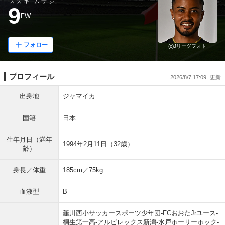
スズキ ムサシ
9
FW
フォロー
(c)Jリーグフォト
プロフィール
2026/8/7 17:09
出身地
ジャマイカ
国籍
日本
生年月日（満年
1994年2月11日（32歳）
齢）
身長／体重
185cm／75kg
血液型
B
韮川西小サッカースポーツ少年団-FCおおたJrユース-
桐生第一高-アルビレックス新潟-水戸ホーリーホック-