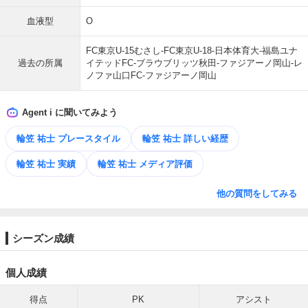
血液型
O
FC東京U-15むさし-FC東京U-18-日本体育大-福島ユナ
過去の所属
イテッドFC-ブラウブリッツ秋田-ファジアーノ岡山-レ
ノファ山口FC-ファジアーノ岡山
Agent i に聞いてみよう
輪笠 祐士 プレースタイル
輪笠 祐士 詳しい経歴
輪笠 祐士 実績
輪笠 祐士 メディア評価
他の質問をしてみる
シーズン成績
個人成績
得点
PK
アシスト