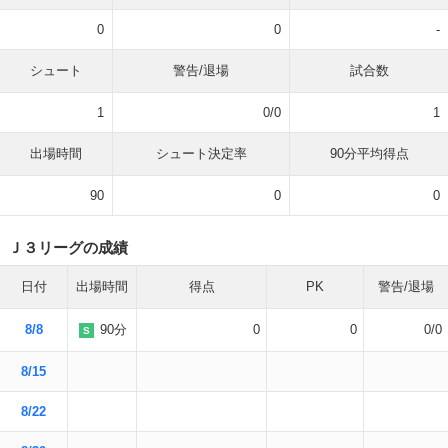
0
0
-
シュート
警告/退場
試合数
1
0/0
1
出場時間
シュート決定率
90分平均得点
90
0
0
Ｊ３リーグの成績
日付
出場時間
得点
PK
警告/退場
8/8
90分
0
0
0/0
S
8/15
8/22