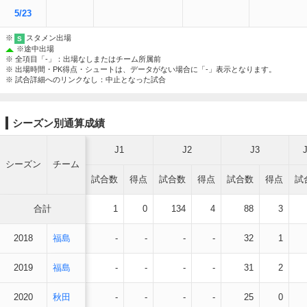
5/23
※
スタメン出場
S
※
途中出場
※ 全項目「-」：出場なしまたはチーム所属前
※ 出場時間・PK得点・シュートは、データがない場合に「-」表示となります。
※ 試合詳細へのリンクなし：中止となった試合
シーズン別通算成績
J1
J2
J3
シーズン
チーム
試合数
得点
試合数
得点
試合数
得点
試
合計
1
0
134
4
88
3
2018
福島
-
-
-
-
32
1
2019
福島
-
-
-
-
31
2
2020
秋田
-
-
-
-
25
0