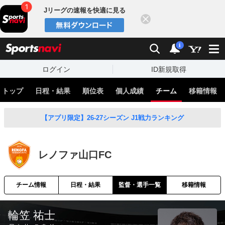
Jリーグの速報を快適に見る
閉じる
スポーツナビ
検索
通知
i
ログイン
ID新規取得
トップ
日程・結果
順位表
個人成績
チーム
移籍情報
【アプリ限定】26-27シーズン J1戦力ランキング
レノファ山口FC
チーム情報
日程・結果
監督・選手一覧
移籍情報
輪笠 祐士