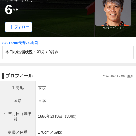
ワカサ ユウジ
6
MF
フォロー
(c)Jリーグフォト
長野vs.山口
8/8 18:00
本日の出場状況：
90分
0得点
プロフィール
2026/8/7 17:09
出身地
東京
国籍
日本
生年月日（満年
1996年2月9日（30歳）
齢）
身長／体重
170cm／69kg