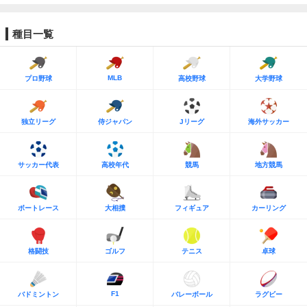
種目一覧
MLB
プロ野球
高校野球
大学野球
独立リーグ
侍ジャパン
Jリーグ
海外サッカー
サッカー代表
高校年代
競馬
地方競馬
ボートレース
大相撲
フィギュア
カーリング
格闘技
ゴルフ
テニス
卓球
F1
バドミントン
バレーボール
ラグビー