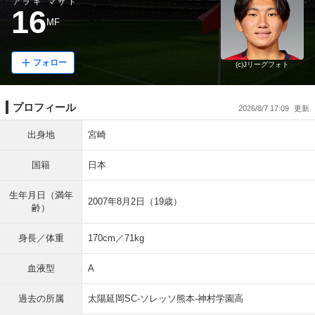
アラキ マサト
16
MF
フォロー
(c)Jリーグフォト
プロフィール
2026/8/7 17:09
出身地
宮崎
国籍
日本
生年月日（満年
2007年8月2日（19歳）
齢）
身長／体重
170cm／71kg
血液型
A
過去の所属
太陽延岡SC-ソレッソ熊本-神村学園高