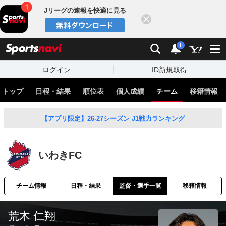
Jリーグの速報を快適に見る
閉じる
スポーツナビ
検索
通知
i
ログイン
ID新規取得
トップ
日程・結果
順位表
個人成績
チーム
移籍情報
【アプリ限定】26-27シーズン J1戦力ランキング
いわきFC
チーム情報
日程・結果
監督・選手一覧
移籍情報
荒木 仁翔