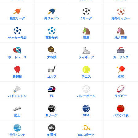
独立リーグ
侍ジャパン
Jリーグ
海外サッカー
サッカー代表
高校年代
競馬
地方競馬
ボートレース
大相撲
フィギュア
カーリング
格闘技
ゴルフ
テニス
卓球
F1
バドミントン
バレーボール
ラグビー
NBA
陸上
Bリーグ
バスケ代表
学生バスケ
他競技
Doスポーツ