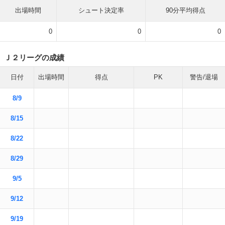
出場時間
シュート決定率
90分平均得点
0
0
0
Ｊ２リーグの成績
日付
出場時間
得点
PK
警告/退場
8/9
8/15
8/22
8/29
9/5
9/12
9/19