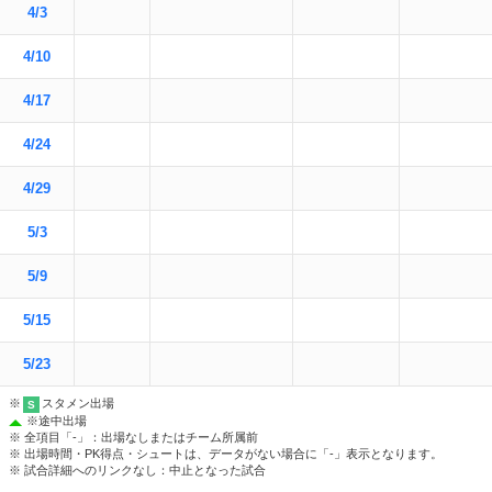
4/3
4/10
4/17
4/24
4/29
5/3
5/9
5/15
5/23
※
スタメン出場
S
※
途中出場
※ 全項目「-」：出場なしまたはチーム所属前
※ 出場時間・PK得点・シュートは、データがない場合に「-」表示となります。
※ 試合詳細へのリンクなし：中止となった試合