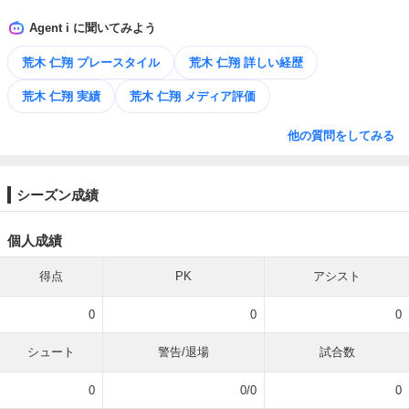
Agent i に聞いてみよう
荒木 仁翔 プレースタイル
荒木 仁翔 詳しい経歴
荒木 仁翔 実績
荒木 仁翔 メディア評価
他の質問をしてみる
シーズン成績
個人成績
得点
PK
アシスト
0
0
0
シュート
警告/退場
試合数
0
0/0
0