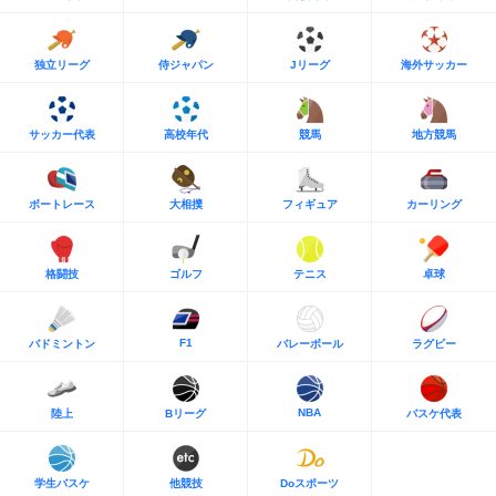
独立リーグ
侍ジャパン
Jリーグ
海外サッカー
サッカー代表
高校年代
競馬
地方競馬
ボートレース
大相撲
フィギュア
カーリング
格闘技
ゴルフ
テニス
卓球
F1
バドミントン
バレーボール
ラグビー
NBA
陸上
Bリーグ
バスケ代表
学生バスケ
他競技
Doスポーツ