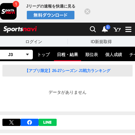
Jリーグの速報を快適に見る
閉じる
スポーツナビ
検索
通知
i
ログイン
ID新規取得
J3
トップ
日程・結果
順位表
個人成績
チ
【アプリ限定】26-27シーズン J1戦力ランキング
データがありません