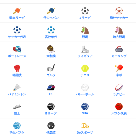
独立リーグ
侍ジャパン
Jリーグ
海外サッカー
サッカー代表
高校年代
競馬
地方競馬
ボートレース
大相撲
フィギュア
カーリング
格闘技
ゴルフ
テニス
卓球
F1
バドミントン
バレーボール
ラグビー
NBA
陸上
Bリーグ
バスケ代表
学生バスケ
他競技
Doスポーツ