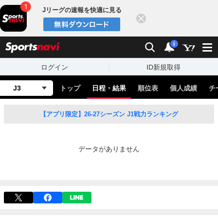
Jリーグの速報を快適に見る
閉じる
スポーツナビ
検索
通知
i
ログイン
ID新規取得
J3
トップ
日程・結果
順位表
個人成績
チ
【アプリ限定】26-27シーズン J1戦力ランキング
データがありません