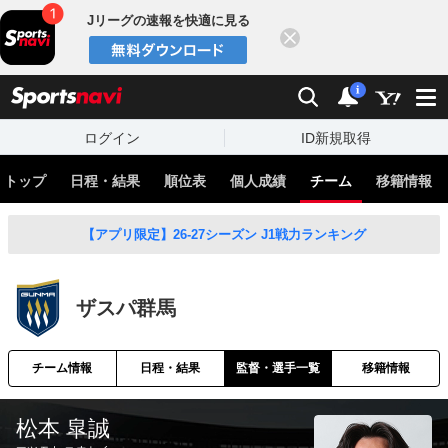
Jリーグの速報を快適に見る
閉じる
スポーツナビ
検索
通知
i
ログイン
ID新規取得
トップ
日程・結果
順位表
個人成績
チーム
移籍情報
【アプリ限定】26-27シーズン J1戦力ランキング
ザスパ群馬
チーム情報
日程・結果
監督・選手一覧
移籍情報
松本 皐誠