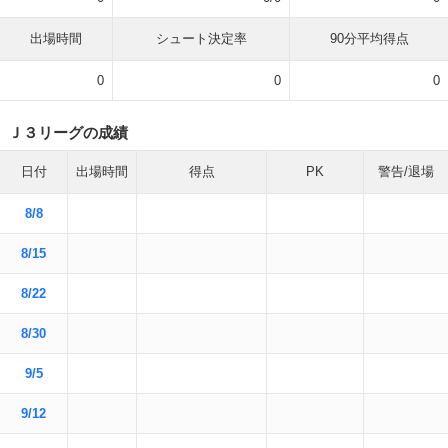
出場時間
シュート決定率
90分平均得点
0
0
0
Ｊ３リーグの成績
日付
出場時間
得点
PK
警告/退場
8/8
8/15
8/22
8/30
9/5
9/12