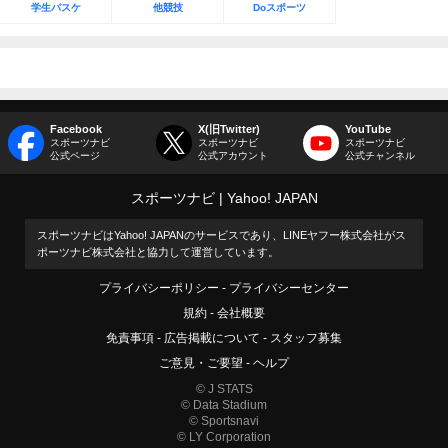
学生バスケ
他競技
Doスポーツ
Facebook
X(旧Twitter)
YouTube
スポーツナビ
スポーツナビ
スポーツナビ
公式ページ
公式アカウント
公式チャンネル
スポーツナビ
Yahoo! JAPAN
スポーツナビはYahoo! JAPANのサービスであり、LINEヤフー株式会社がス
ポーツナビ株式会社と協力して運営しています。
プライバシーポリシー
プライバシーセンター
規約
会社概要
免責事項
広告掲載について
スタッフ募集
ご意見・ご要望
ヘルプ
© J STATS
© Data Stadium
© Sportsnavi
© LY Corporation