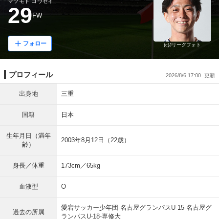
マツモト コウセイ
29
FW
フォロー
(c)Jリーグフォト
プロフィール
2026/8/6 17:00
出身地
三重
国籍
日本
生年月日（満年
2003年8月12日（22歳）
齢）
身長／体重
173cm／65kg
血液型
O
愛宕サッカー少年団-名古屋グランパスU-15-名古屋グ
過去の所属
ランパスU-18-専修大