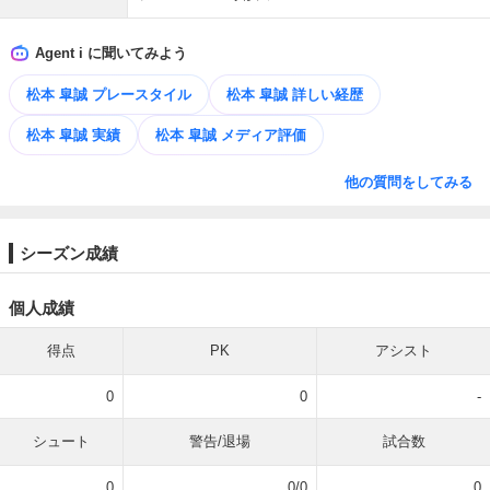
Agent i に聞いてみよう
松本 皐誠 プレースタイル
松本 皐誠 詳しい経歴
松本 皐誠 実績
松本 皐誠 メディア評価
他の質問をしてみる
シーズン成績
個人成績
得点
PK
アシスト
0
0
-
シュート
警告/退場
試合数
0
0/0
0