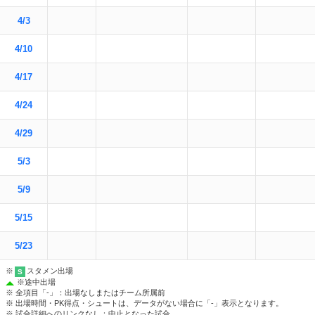
4/3
4/10
4/17
4/24
4/29
5/3
5/9
5/15
5/23
※
スタメン出場
S
※
途中出場
※ 全項目「-」：出場なしまたはチーム所属前
※ 出場時間・PK得点・シュートは、データがない場合に「-」表示となります。
※ 試合詳細へのリンクなし：中止となった試合