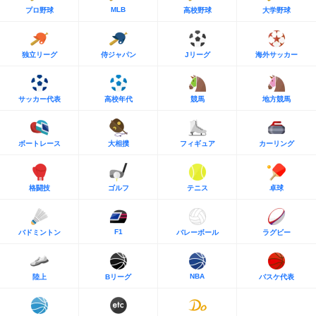
MLB
プロ野球
高校野球
大学野球
独立リーグ
侍ジャパン
Jリーグ
海外サッカー
サッカー代表
高校年代
競馬
地方競馬
ボートレース
大相撲
フィギュア
カーリング
格闘技
ゴルフ
テニス
卓球
F1
バドミントン
バレーボール
ラグビー
NBA
陸上
Bリーグ
バスケ代表