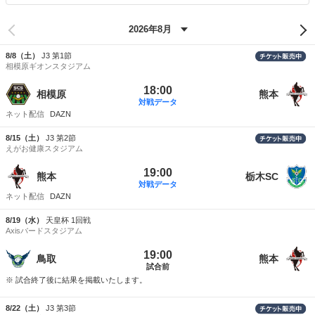
8/8（土）
J3 第1節
相模原ギオンスタジアム
18:00
相模原
熊本
対戦データ
DAZN
8/15（土）
J3 第2節
えがお健康スタジアム
19:00
熊本
栃木SC
対戦データ
DAZN
8/19（水）
天皇杯 1回戦
Axisバードスタジアム
19:00
鳥取
熊本
試合前
※ 試合終了後に結果を掲載いたします。
8/22（土）
J3 第3節