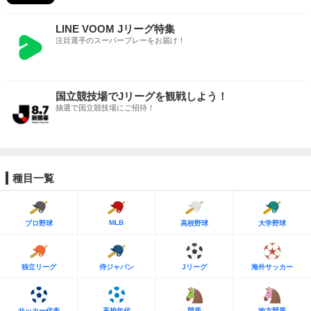
LINE VOOM Jリーグ特集
注目選手のスーパープレーをお届け！
国立競技場でJリーグを観戦しよう！
抽選で国立競技場にご招待！
種目一覧
MLB
プロ野球
高校野球
大学野球
独立リーグ
侍ジャパン
Jリーグ
海外サッカー
サッカー代表
高校年代
競馬
地方競馬