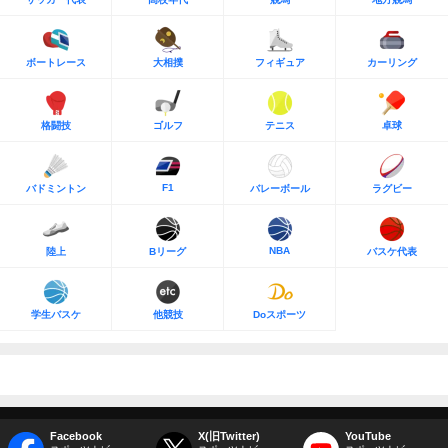
ボートレース
大相撲
フィギュア
カーリング
格闘技
ゴルフ
テニス
卓球
F1
バドミントン
バレーボール
ラグビー
NBA
陸上
Bリーグ
バスケ代表
学生バスケ
他競技
Doスポーツ
Facebook
X(旧Twitter)
YouTube