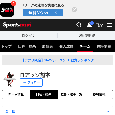
Jリーグの速報を快適に見る
閉じる
スポーツナビ
検索
通知
i
ログイン
ID新規取得
トップ
日程・結果
順位表
個人成績
チーム
移籍情報
【アプリ限定】26-27シーズン J1戦力ランキング
ロアッソ熊本
フォロー
チーム情報
日程・結果
監督・選手一覧
移籍情報