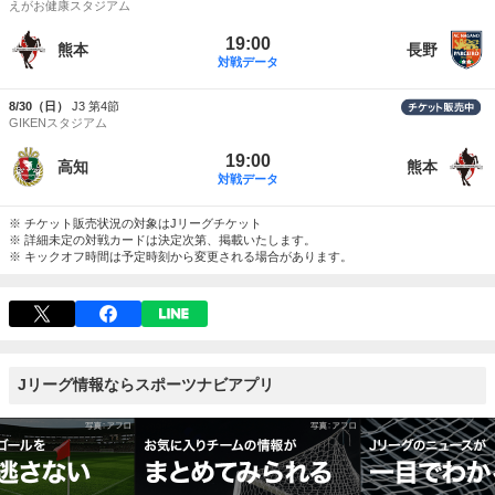
えがお健康スタジアム
19:00
熊本
長野
対戦データ
8/30（日）
J3 第4節
GIKENスタジアム
19:00
高知
熊本
対戦データ
※ チケット販売状況の対象はJリーグチケット
※ 詳細未定の対戦カードは決定次第、掲載いたします。
※ キックオフ時間は予定時刻から変更される場合があります。
Jリーグ情報ならスポーツナビアプリ