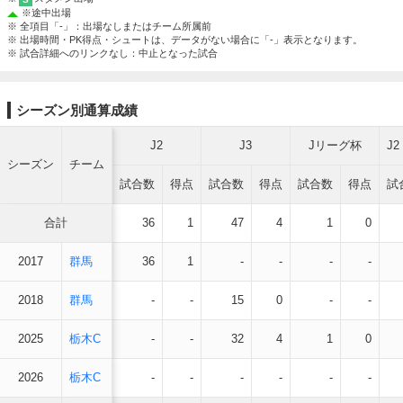
※
途中出場
※ 全項目「-」：出場なしまたはチーム所属前
※ 出場時間・PK得点・シュートは、データがない場合に「-」表示となります。
※ 試合詳細へのリンクなし：中止となった試合
シーズン別通算成績
J2
J3
Jリーグ杯
J
シーズン
チーム
試合数
得点
試合数
得点
試合数
得点
試
合計
36
1
47
4
1
0
2017
群馬
36
1
-
-
-
-
2018
群馬
-
-
15
0
-
-
2025
栃木C
-
-
32
4
1
0
2026
栃木C
-
-
-
-
-
-