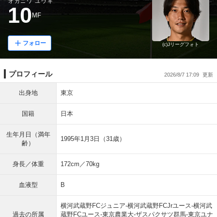
オカニワ ユウキ
10
MF
フォロー
(c)Jリーグフォト
プロフィール
2026/8/7 17:09
出身地
東京
国籍
日本
生年月日（満年
1995年1月3日（31歳）
齢）
身長／体重
172cm／70kg
血液型
B
横河武蔵野FCジュニア-横河武蔵野FCJrユース-横河武
過去の所属
蔵野FCユース-東京農業大-ザスパクサツ群馬-東京ユナ