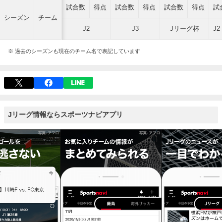
試合数
得点
試合数
得点
試合数
得点
試
シーズン
チーム
J2
J3
Jリーグ杯
J
※ 過去のシーズンも現在のチーム名で表記しています
Jリーグ情報ならスポーツナビアプリ