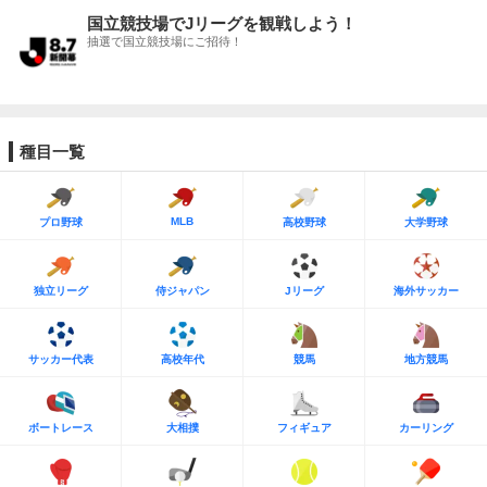
国立競技場でJリーグを観戦しよう！
抽選で国立競技場にご招待！
種目一覧
MLB
プロ野球
高校野球
大学野球
独立リーグ
侍ジャパン
Jリーグ
海外サッカー
サッカー代表
高校年代
競馬
地方競馬
ボートレース
大相撲
フィギュア
カーリング