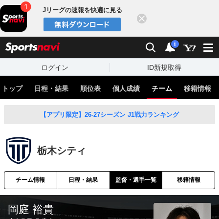
Jリーグの速報を快適に見る
閉じる
スポーツナビ
検索
通知
i
ログイン
ID新規取得
トップ
日程・結果
順位表
個人成績
チーム
移籍情報
【アプリ限定】26-27シーズン J1戦力ランキング
栃木シティ
チーム情報
日程・結果
監督・選手一覧
移籍情報
岡庭 裕貴