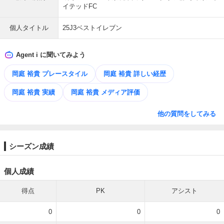
イテッドFC
個人タイトル
25J3ベストイレブン
Agent i に聞いてみよう
岡庭 裕貴 プレースタイル
岡庭 裕貴 詳しい経歴
岡庭 裕貴 実績
岡庭 裕貴 メディア評価
他の質問をしてみる
シーズン成績
個人成績
得点
PK
アシスト
0
0
0