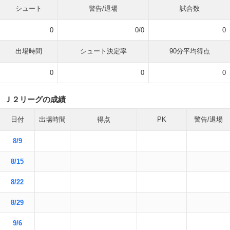
シュート
警告/退場
試合数
0
0/0
0
出場時間
シュート決定率
90分平均得点
0
0
0
Ｊ２リーグの成績
日付
出場時間
得点
PK
警告/退場
8/9
8/15
8/22
8/29
9/6