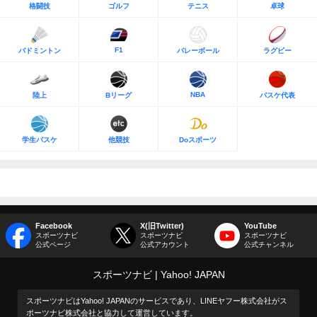
格闘技
ゴルフ
テニス
卓球
F1
バドミントン
バレーボール
ラグビー
NBA
陸上
Bリーグ
バスケ代表
学生バスケ
他競技
Doスポーツ
Facebook
X(旧Twitter)
YouTube
スポーツナビ
スポーツナビ
スポーツナビ
公式ページ
公式アカウント
公式チャンネル
スポーツナビ
Yahoo! JAPAN
スポーツナビはYahoo! JAPANのサービスであり、LINEヤフー株式会社がス
ポーツナビ株式会社と協力して運営しています。