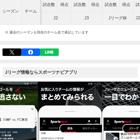
試合数
得点
試合数
得点
試合数
得点
試
シーズン
チーム
J2
J3
Jリーグ杯
J
※ 過去のシーズンも現在のチーム名で表記しています
Jリーグ情報ならスポーツナビアプリ