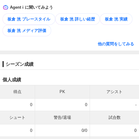
Agent i に聞いてみよう
板倉 洸 プレースタイル
板倉 洸 詳しい経歴
板倉 洸 実績
板倉 洸 メディア評価
他の質問をしてみる
シーズン成績
個人成績
得点
PK
アシスト
0
0
-
シュート
警告/退場
試合数
0
0/0
0