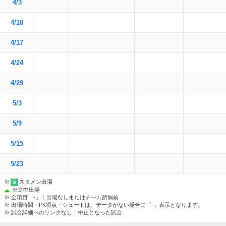
4/3
4/10
4/17
4/24
4/29
5/3
5/9
5/15
5/23
※
スタメン出場
S
※
途中出場
※ 全項目「-」：出場なしまたはチーム所属前
※ 出場時間・PK得点・シュートは、データがない場合に「-」表示となります。
※ 試合詳細へのリンクなし：中止となった試合