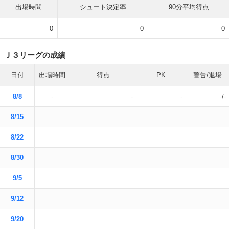
出場時間
シュート決定率
90分平均得点
0
0
0
Ｊ３リーグの成績
日付
出場時間
得点
PK
警告/退場
8/8
-
-
-
-/-
8/15
8/22
8/30
9/5
9/12
9/20