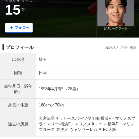
イタクラ タケル
15
DF
フォロー
(c)Jリーグフォト
プロフィール
2026/8/7 17:09
出身地
埼玉
国籍
日本
生年月日（満年
1998年4月6日（28歳）
齢）
身長／体重
180cm／70kg
大宮流星サッカースポーツ少年団-横浜F・マリノスプ
過去の所属
ライマリー-横浜F・マリノスJrユース-横浜F・マリノ
スユース-東洋大-ヴァンラーレ八戸-FC大阪