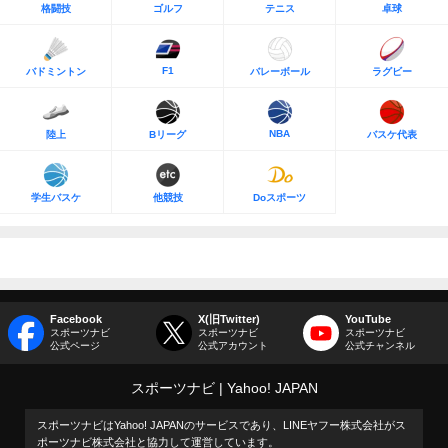
格闘技
ゴルフ
テニス
卓球
F1
バドミントン
バレーボール
ラグビー
NBA
陸上
Bリーグ
バスケ代表
学生バスケ
他競技
Doスポーツ
Facebook
X(旧Twitter)
YouTube
スポーツナビ
スポーツナビ
スポーツナビ
公式ページ
公式アカウント
公式チャンネル
スポーツナビ
Yahoo! JAPAN
スポーツナビはYahoo! JAPANのサービスであり、LINEヤフー株式会社がス
ポーツナビ株式会社と協力して運営しています。