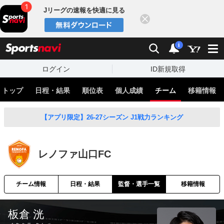
Jリーグの速報を快適に見る
閉じる
スポーツナビ
検索
通知
i
ログイン
ID新規取得
トップ
日程・結果
順位表
個人成績
チーム
移籍情報
【アプリ限定】26-27シーズン J1戦力ランキング
レノファ山口FC
チーム情報
日程・結果
監督・選手一覧
移籍情報
板倉 洸