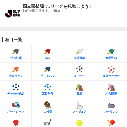
国立競技場でJリーグを観戦しよう！
抽選で国立競技場にご招待！
種目一覧
MLB
プロ野球
高校野球
大学野球
独立リーグ
侍ジャパン
Jリーグ
海外サッカー
サッカー代表
高校年代
競馬
地方競馬
ボートレース
大相撲
フィギュア
カーリング