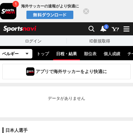
海外サッカーの速報がより快適に
閉じる
スポーツナビ
検索
通知
i
ログイン
ID新規取得
ベルギー
トップ
日程・結果
順位表
個人成績
チ
アプリで海外サッカーをより快適に
データがありません
日本人選手