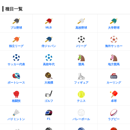
種目一覧
MLB
プロ野球
高校野球
大学野球
独立リーグ
侍ジャパン
Jリーグ
海外サッカー
サッカー代表
高校年代
競馬
地方競馬
ボートレース
大相撲
フィギュア
カーリング
格闘技
ゴルフ
テニス
卓球
F1
バドミントン
バレーボール
ラグビー