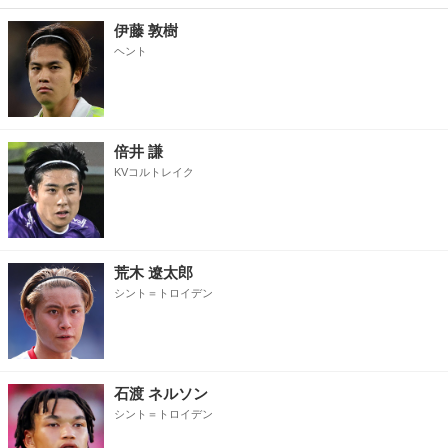
伊藤 敦樹
ヘント
倍井 謙
KVコルトレイク
荒木 遼太郎
シント＝トロイデン
石渡 ネルソン
シント＝トロイデン