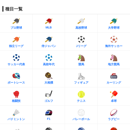
種目一覧
MLB
プロ野球
高校野球
大学野球
独立リーグ
侍ジャパン
Jリーグ
海外サッカー
サッカー代表
高校年代
競馬
地方競馬
ボートレース
大相撲
フィギュア
カーリング
格闘技
ゴルフ
テニス
卓球
F1
バドミントン
バレーボール
ラグビー