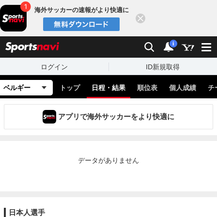
海外サッカーの速報がより快適に
閉じる
スポーツナビ
検索
通知
i
ログイン
ID新規取得
ベルギー
トップ
日程・結果
順位表
個人成績
チ
アプリで海外サッカーをより快適に
データがありません
日本人選手