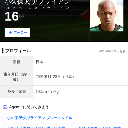
小久保 玲央ブライアン
コクボ レオブライアン
16
GK
フォロー
プロフィール
2026/8/4 9:30
国籍
日本
生年月日（満年
2001年1月23日（25歳）
齢）
身長／体重
193cm／78kg
Agent i に聞いてみよう
小久保 玲央ブライアン プレースタイル