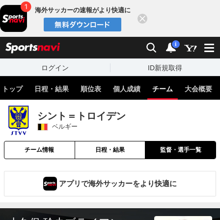
海外サッカーの速報がより快適に
閉じる
スポーツナビ
検索
通知
i
ログイン
ID新規取得
トップ
日程・結果
順位表
個人成績
チーム
大会概要
シント＝トロイデン
ベルギー
チーム情報
日程・結果
監督・選手一覧
アプリで海外サッカーをより快適に