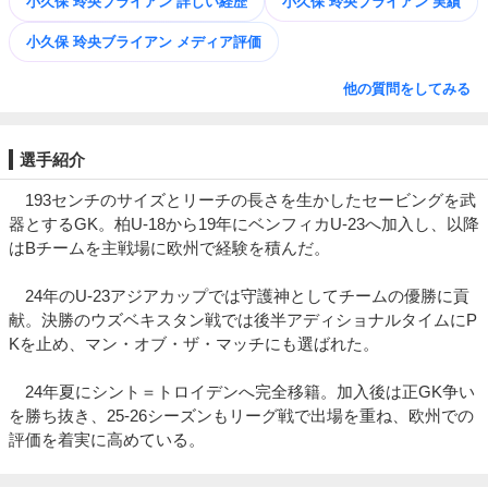
小久保 玲央ブライアン 詳しい経歴
小久保 玲央ブライアン 実績
小久保 玲央ブライアン メディア評価
他の質問をしてみる
選手紹介
193センチのサイズとリーチの長さを生かしたセービングを武
器とするGK。柏U-18から19年にベンフィカU-23へ加入し、以降
はBチームを主戦場に欧州で経験を積んだ。
24年のU-23アジアカップでは守護神としてチームの優勝に貢
献。決勝のウズベキスタン戦では後半アディショナルタイムにP
Kを止め、マン・オブ・ザ・マッチにも選ばれた。
24年夏にシント＝トロイデンへ完全移籍。加入後は正GK争い
を勝ち抜き、25-26シーズンもリーグ戦で出場を重ね、欧州での
評価を着実に高めている。