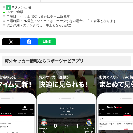
※
スタメン出場
S
※
途中出場
※ 全項目「-」：出場なしまたはチーム所属前
※ 出場時間・PK得点・シュートは、データがない場合に「-」表示となります。
※ 試合詳細へのリンクなし：中止となった試合
海外サッカー情報ならスポーツナビアプリ