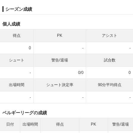
シーズン成績
個人成績
得点
PK
アシスト
0
-
-
シュート
警告/退場
試合数
-
0/0
0
出場時間
シュート決定率
90分平均得点
-
-
-
ベルギーリーグの成績
日付
出場時間
得点
PK
警告/退場