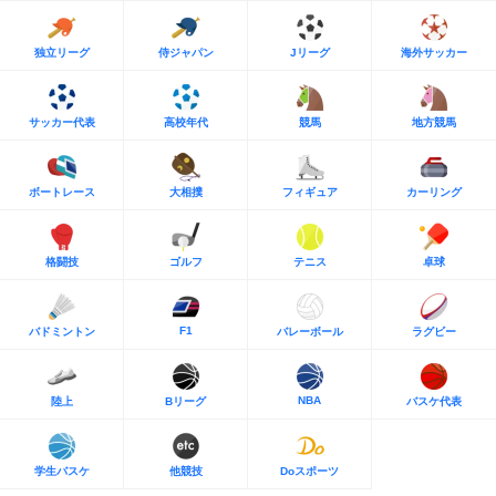
独立リーグ
侍ジャパン
Jリーグ
海外サッカー
サッカー代表
高校年代
競馬
地方競馬
ボートレース
大相撲
フィギュア
カーリング
格闘技
ゴルフ
テニス
卓球
F1
バドミントン
バレーボール
ラグビー
NBA
陸上
Bリーグ
バスケ代表
学生バスケ
他競技
Doスポーツ