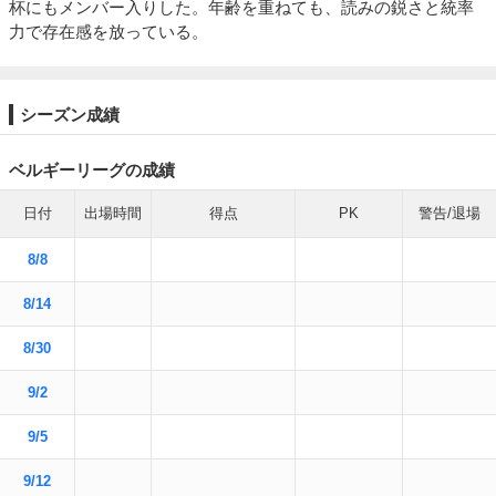
杯にもメンバー入りした。年齢を重ねても、読みの鋭さと統率
力で存在感を放っている。
シーズン成績
ベルギーリーグの成績
日付
出場時間
得点
PK
警告/退場
8/8
8/14
8/30
9/2
9/5
9/12