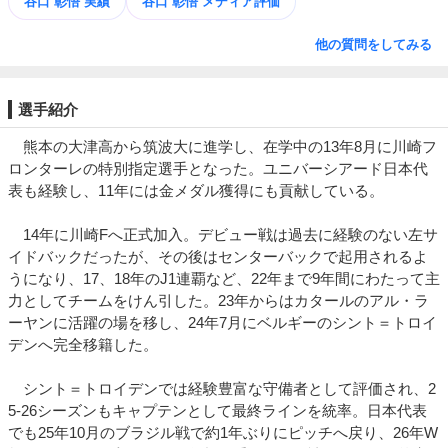
谷口 彰悟 実績
谷口 彰悟 メディア評価
他の質問をしてみる
選手紹介
熊本の大津高から筑波大に進学し、在学中の13年8月に川崎フ
ロンターレの特別指定選手となった。ユニバーシアード日本代
表も経験し、11年には金メダル獲得にも貢献している。
14年に川崎Fへ正式加入。デビュー戦は過去に経験のない左サ
イドバックだったが、その後はセンターバックで起用されるよ
うになり、17、18年のJ1連覇など、22年まで9年間にわたって主
力としてチームをけん引した。23年からはカタールのアル・ラ
ーヤンに活躍の場を移し、24年7月にベルギーのシント＝トロイ
デンへ完全移籍した。
シント＝トロイデンでは経験豊富な守備者として評価され、2
5-26シーズンもキャプテンとして最終ラインを統率。日本代表
でも25年10月のブラジル戦で約1年ぶりにピッチへ戻り、26年W