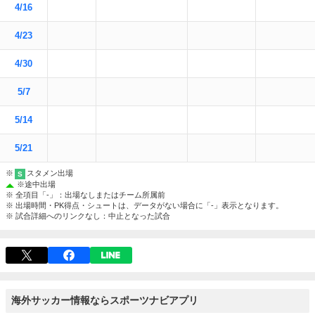
4/16
4/23
4/30
5/7
5/14
5/21
※
スタメン出場
S
※
途中出場
※ 全項目「-」：出場なしまたはチーム所属前
※ 出場時間・PK得点・シュートは、データがない場合に「-」表示となります。
※ 試合詳細へのリンクなし：中止となった試合
海外サッカー情報ならスポーツナビアプリ