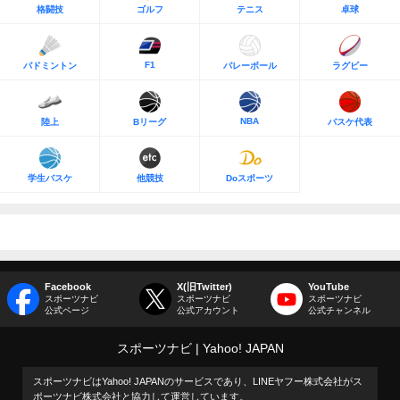
格闘技
ゴルフ
テニス
卓球
F1
バドミントン
バレーボール
ラグビー
NBA
陸上
Bリーグ
バスケ代表
学生バスケ
他競技
Doスポーツ
Facebook
X(旧Twitter)
YouTube
スポーツナビ
スポーツナビ
スポーツナビ
公式ページ
公式アカウント
公式チャンネル
スポーツナビ
Yahoo! JAPAN
スポーツナビはYahoo! JAPANのサービスであり、LINEヤフー株式会社がス
ポーツナビ株式会社と協力して運営しています。