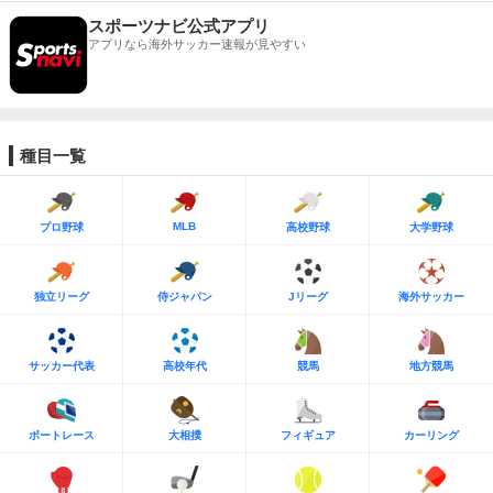
スポーツナビ公式アプリ
アプリなら海外サッカー速報が見やすい
種目一覧
MLB
プロ野球
高校野球
大学野球
独立リーグ
侍ジャパン
Jリーグ
海外サッカー
サッカー代表
高校年代
競馬
地方競馬
ボートレース
大相撲
フィギュア
カーリング