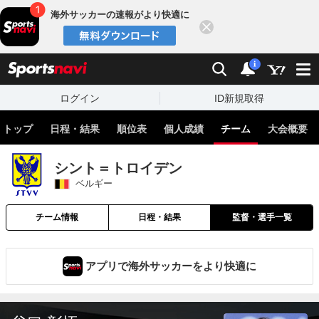
海外サッカーの速報がより快適に
閉じる
スポーツナビ
検索
通知
i
ログイン
ID新規取得
トップ
日程・結果
順位表
個人成績
チーム
大会概要
シント＝トロイデン
ベルギー
チーム情報
日程・結果
監督・選手一覧
アプリで海外サッカーをより快適に