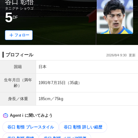
谷口 彰悟
タニグチ ショウゴ
5
DF
フォロー
プロフィール
2026/8/4 9:30
国籍
日本
生年月日（満年
1991年7月15日（35歳）
齢）
身長／体重
185cm／75kg
Agent i に聞いてみよう
谷口 彰悟 プレースタイル
谷口 彰悟 詳しい経歴