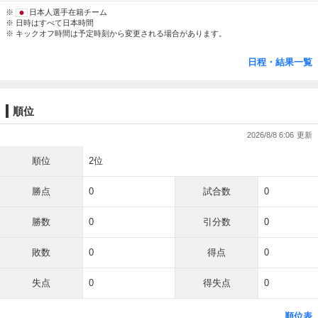
※
日本人選手在籍チーム
※ 日時はすべて日本時間
※ キックオフ時間は予定時刻から変更される場合があります。
日程・結果一覧
順位
2026/8/8 6:06
順位
2位
勝点
0
試合数
0
勝数
0
引分数
0
敗数
0
得点
0
失点
0
得失点
0
順位表