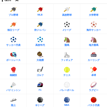
MLB
プロ野球
高校野球
大学野球
独立リーグ
侍ジャパン
Jリーグ
海外サッカー
サッカー代表
高校年代
競馬
地方競馬
ボートレース
大相撲
フィギュア
カーリング
格闘技
ゴルフ
テニス
卓球
F1
バドミントン
バレーボール
ラグビー
NBA
陸上
Bリーグ
バスケ代表