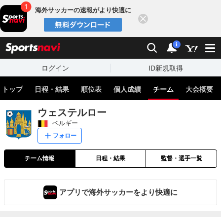
海外サッカーの速報がより快適に
閉じる
スポーツナビ
検索
通知
i
ログイン
ID新規取得
トップ
日程・結果
順位表
個人成績
チーム
大会概要
ウェステルロー
ベルギー
フォロー
チーム情報
日程・結果
監督・選手一覧
アプリで海外サッカーをより快適に