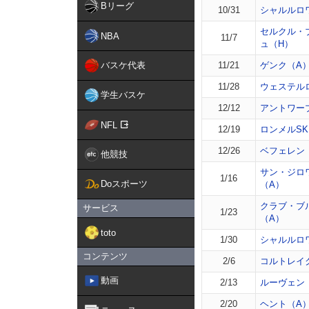
Bリーグ
10/31
シャルルロ
セルクル・
NBA
11/7
ュ（H）
バスケ代表
11/21
ゲンク（A
11/28
ウェステル
学生バスケ
12/12
アントワー
NFL
12/19
ロンメルSK
12/26
ベフェレン
他競技
サン・ジロ
1/16
Doスポーツ
（A）
クラブ・ブ
サービス
1/23
（A）
toto
1/30
シャルルロ
コンテンツ
2/6
コルトレイ
動画
2/13
ルーヴェン
2/20
ヘント（A