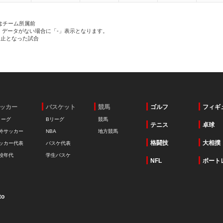
はチーム所属前
、データがない場合に「-」表示となります。
中止となった試合
ッカー
バスケット
競馬
ゴルフ
フィギ
リーグ
Bリーグ
競馬
テニス
卓球
外サッカー
NBA
地方競馬
格闘技
大相撲
ッカー代表
バスケ代表
校年代
学生バスケ
NFL
ボート
to