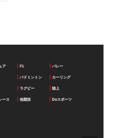
ュア
F1
バレー
バドミントン
カーリング
ラグビー
陸上
レース
他競技
Doスポーツ