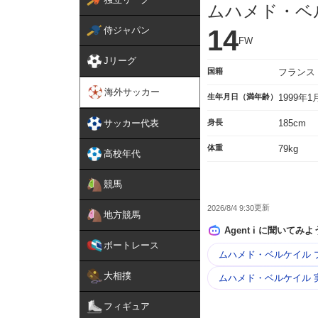
ムハメド・ベ
侍ジャパン
14
FW
Jリーグ
国籍
フランス
海外サッカー
生年月日（満年齢）
1999年
サッカー代表
身長
185cm
体重
79kg
高校年代
競馬
2026/8/4 9:30
地方競馬
Agent i に聞いてみよ
ボートレース
ムハメド・ベルケイル 
大相撲
ムハメド・ベルケイル 
フィギュア