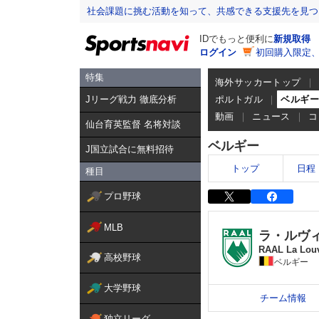
社会課題に挑む活動を知って、共感できる支援先を見つ
IDでもっと便利に
新規取得
ログイン
初回購入限定
特集
海外サッカートップ
Jリーグ戦力 徹底分析
ポルトガル
ベルギ
動画
ニュース
コ
仙台育英監督 名将対談
ベルギー
J国立試合に無料招待
トップ
日程
種目
プロ野球
MLB
ラ・ルヴ
RAAL La Louv
高校野球
ベルギー
大学野球
チーム情報
独立リーグ