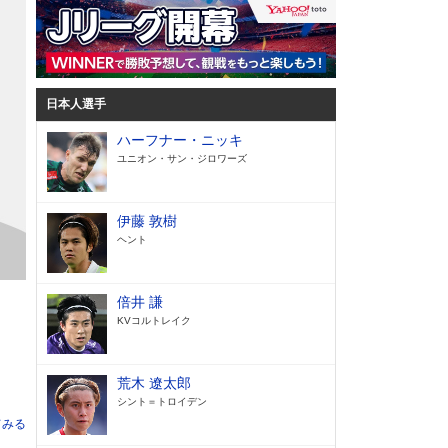
日本人選手
ハーフナー・ニッキ
ユニオン・サン・ジロワーズ
伊藤 敦樹
ヘント
倍井 謙
KVコルトレイク
荒木 遼太郎
シント＝トロイデン
てみる