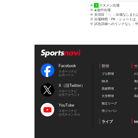
※
スタメン出場
※
途中出場
※ 全項目「-」：出場なしまた
※ 出場時間・PK・シュートは
※ 試合詳細へのリンクなし：
Facebook
野球
サ
スポーツナビ
プロ野球
J
公式ページ
MLB
海
X（旧Twitter）
高校野球
サ
スポーツナビ
公式アカウント
大学野球
高
独立リーグ
YouTube
スポーツナビ
侍ジャパン
公式チャンネル
ライブ
to