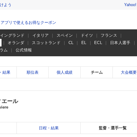
けよう
Yahoo
、アプリで使えるお得なクーポン
イングランド
イタリア
スペイン
ドイツ
フランス
ー
オランダ
スコットランド
CL
EL
ECL
日本人選手
ラム
公式情報
・結果
順位表
個人成績
チーム
大会概要
ィエール
iere
日程・結果
監督・選手一覧