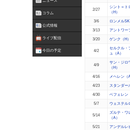
ニュース
シント＝ト
2/27
（H）
コラム
3/6
ロンメルSK
公式情報
3/13
アントワー
ライブ配信
3/20
ゲンク（H
セルクル・
今日の予定
4/2
ュ（A）
サン・ジロ
4/9
（H）
4/16
メヘレン（
4/23
スタンダー
4/30
ベフェレン
5/7
ウェステル
ズルテ・ワ
5/14
（A）
5/21
アンデルレ