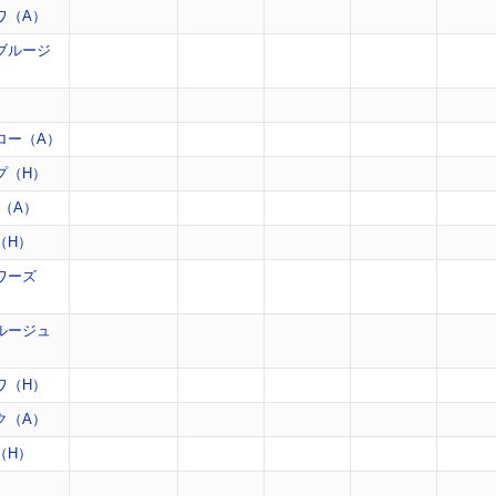
ワ（A）
ブルージ
）
ロー（A）
プ（H）
（A）
（H）
ワーズ
ルージュ
ワ（H）
ク（A）
（H）
）