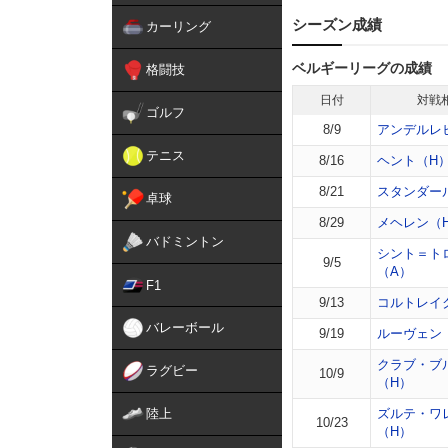
シーズン成績
カーリング
ベルギーリーグの成績
格闘技
日付
対戦
ゴルフ
8/9
アンデルレ
テニス
8/16
ヘント（H
8/21
スタンダー
卓球
8/29
メヘレン（
バドミントン
シント＝ト
9/5
（A）
F1
9/13
コルトレイ
バレーボール
9/19
ルーヴェン
クラブ・ブ
ラグビー
10/9
（H）
陸上
ズルテ・ワ
10/23
（H）