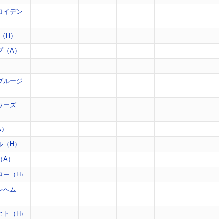
ロイデン
（H）
プ（A）
）
ブルージ
ワーズ
A）
ル（H）
（A）
ロー（H）
レへム
ヒト（H）