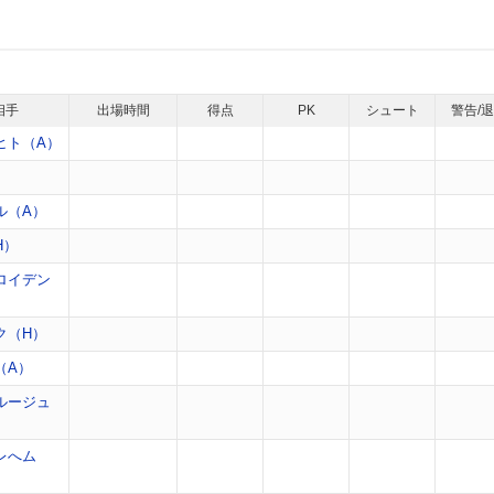
相手
出場時間
得点
PK
シュート
警告/
ヒト（A）
）
ル（A）
H）
ロイデン
ク（H）
（A）
ルージュ
レへム