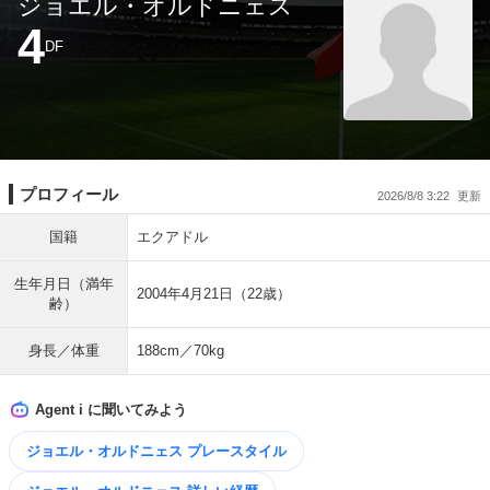
ジョエル・オルドニェス
4
DF
プロフィール
2026/8/8 3:22
国籍
エクアドル
生年月日（満年
2004年4月21日（22歳）
齢）
身長／体重
188cm／70kg
Agent i に聞いてみよう
ジョエル・オルドニェス プレースタイル