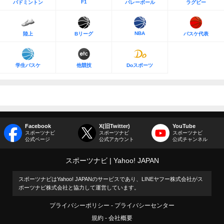
F1
バドミントン
バレーボール
ラグビー
NBA
陸上
Bリーグ
バスケ代表
学生バスケ
他競技
Doスポーツ
Facebook
X(旧Twitter)
YouTube
スポーツナビ
スポーツナビ
スポーツナビ
公式ページ
公式アカウント
公式チャンネル
スポーツナビ
Yahoo! JAPAN
スポーツナビはYahoo! JAPANのサービスであり、LINEヤフー株式会社がス
ポーツナビ株式会社と協力して運営しています。
プライバシーポリシー
プライバシーセンター
規約
会社概要