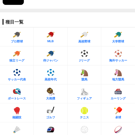
種目一覧
MLB
プロ野球
高校野球
大学野球
独立リーグ
侍ジャパン
Jリーグ
海外サッカー
サッカー代表
高校年代
競馬
地方競馬
ボートレース
大相撲
フィギュア
カーリング
格闘技
ゴルフ
テニス
卓球