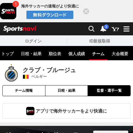
海外サッカーの速報がより快適に
閉じる
スポーツナビ
検索
通知
i
ログイン
ID新規取得
トップ
日程・結果
順位表
個人成績
チーム
大会概要
クラブ・ブルージュ
ベルギー
チーム情報
日程・結果
監督・選手一覧
アプリで海外サッカーをより快適に