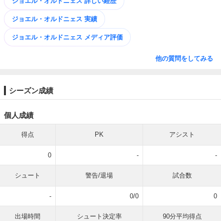
ジョエル・オルドニェス 詳しい経歴
ジョエル・オルドニェス 実績
ジョエル・オルドニェス メディア評価
他の質問をしてみる
シーズン成績
個人成績
得点
PK
アシスト
0
-
-
シュート
警告/退場
試合数
-
0/0
0
出場時間
シュート決定率
90分平均得点