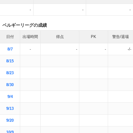
-
-
-
ベルギーリーグの成績
日付
出場時間
得点
PK
警告/退場
8/7
-
-
-
-/-
8/15
8/23
8/30
9/4
9/13
9/20
10/9