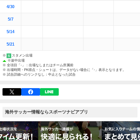
4/30
5/7
5/14
5/21
※
スタメン出場
S
※
途中出場
※ 全項目「-」：出場なしまたはチーム所属前
※ 出場時間・PK得点・シュートは、データがない場合に「-」表示となります。
※ 試合詳細へのリンクなし：中止となった試合
海外サッカー情報ならスポーツナビアプリ