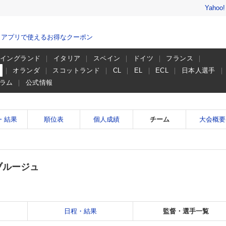
Yahoo
、アプリで使えるお得なクーポン
イングランド
イタリア
スペイン
ドイツ
フランス
ー
オランダ
スコットランド
CL
EL
ECL
日本人選手
ラム
公式情報
・結果
順位表
個人成績
チーム
大会概要
ブルージュ
日程・結果
監督・選手一覧