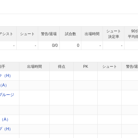
シュート
90
アシスト
シュート
警告/退場
試合数
出場時間
決定率
平均
-
-
0/0
0
-
-
相手
出場時間
得点
PK
シュート
警告/
ク（H）
（A）
ブルージ
）
（A）
プ（H）