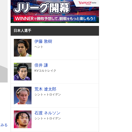
日本人選手
伊藤 敦樹
ヘント
倍井 謙
KVコルトレイク
荒木 遼太郎
シント＝トロイデン
石渡 ネルソン
シント＝トロイデン
てみる