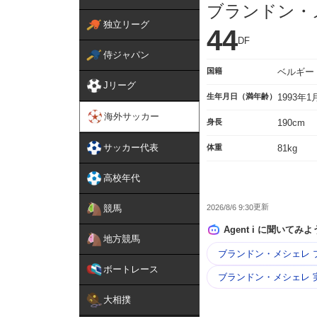
ブランドン・
独立リーグ
44
DF
侍ジャパン
国籍
ベルギー
Jリーグ
生年月日（満年齢）
1993年
海外サッカー
身長
190cm
サッカー代表
体重
81kg
高校年代
2026/8/6 9:30
競馬
Agent i に聞いてみよ
地方競馬
ブランドン・メシェレ 
ボートレース
ブランドン・メシェレ 
大相撲