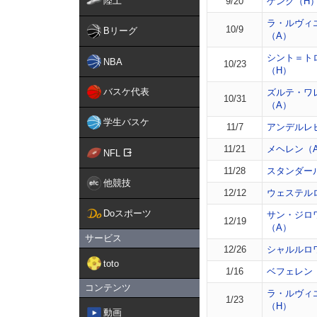
陸上
9/20
ゲンク（H
ラ・ルヴィ
10/9
Bリーグ
（A）
シント＝ト
NBA
10/23
（H）
バスケ代表
ズルテ・ワ
10/31
（A）
学生バスケ
11/7
アンデルレ
11/21
メヘレン（
NFL
11/28
スタンダー
他競技
12/12
ウェステル
Doスポーツ
サン・ジロ
12/19
（A）
サービス
12/26
シャルルロ
toto
1/16
ベフェレン
コンテンツ
ラ・ルヴィ
1/23
（H）
動画