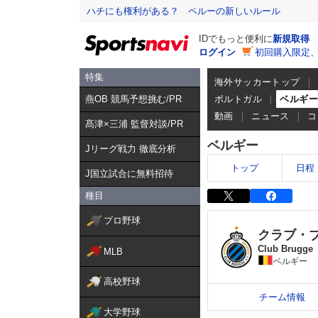
ハチにも権利がある？ ペルーの新しいルール
IDでもっと便利に
新規取得
ログイン
初回購入限定
特集
海外サッカートップ
燕OB 競馬予想挑む/PR
ポルトガル
ベルギ
動画
ニュース
コ
髙津×三浦 監督対談/PR
ベルギー
Jリーグ戦力 徹底分析
トップ
日程
J国立試合に無料招待
種目
プロ野球
クラブ・
Club Brugge
MLB
ベルギー
高校野球
チーム情報
大学野球