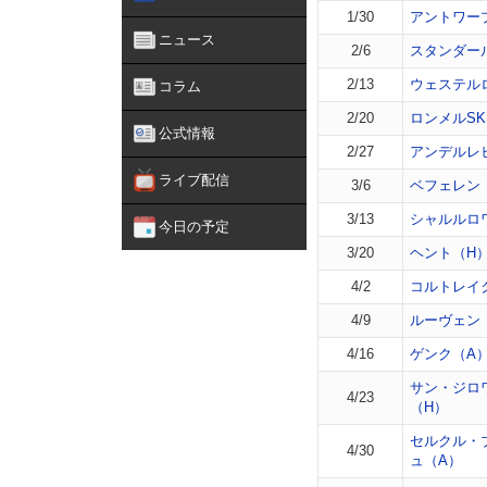
1/30
アントワー
ニュース
2/6
スタンダー
2/13
ウェステル
コラム
2/20
ロンメルSK
公式情報
2/27
アンデルレ
ライブ配信
3/6
ベフェレン
3/13
シャルルロ
今日の予定
3/20
ヘント（H
4/2
コルトレイ
4/9
ルーヴェン
4/16
ゲンク（A
サン・ジロ
4/23
（H）
セルクル・
4/30
ュ（A）