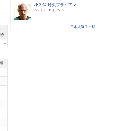
小久保 玲央ブライアン
シント＝トロイデン
日本人選手一覧
分
得点
-
退場