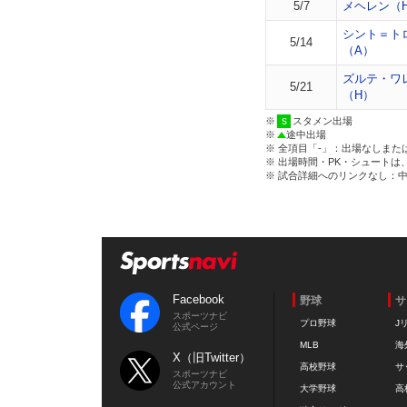
5/7
メヘレン（
シント＝ト
5/14
（A）
ズルテ・ワ
5/21
（H）
※
スタメン出場
※
途中出場
※ 全項目「-」：出場なしまた
※ 出場時間・PK・シュートは
※ 試合詳細へのリンクなし：
Facebook
野球
サ
スポーツナビ
プロ野球
J
公式ページ
MLB
海
X（旧Twitter）
高校野球
サ
スポーツナビ
公式アカウント
大学野球
高