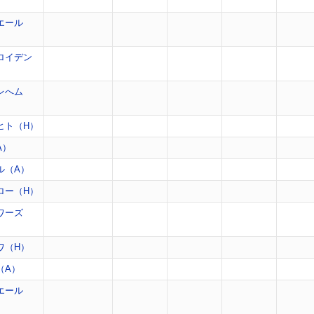
）
エール
ロイデン
レへム
ヒト（H）
A）
ル（A）
ロー（H）
ワーズ
ワ（H）
（A）
エール