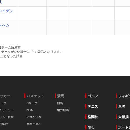
H）
ロイデン
レへム
はチーム所属前
、データがない場合に「-」表示となります。
中止となった試合
ッカー
バスケット
競馬
ゴルフ
フィギ
リーグ
Bリーグ
競馬
テニス
卓球
外サッカー
NBA
地方競馬
格闘技
大相撲
ッカー代表
バスケ代表
校年代
学生バスケ
NFL
ボート