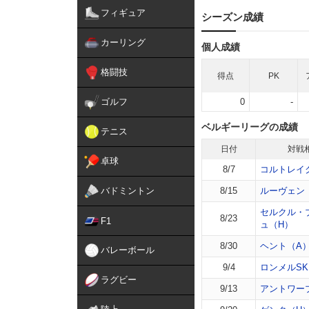
フィギュア
シーズン成績
カーリング
個人成績
格闘技
得点
PK
ゴルフ
0
-
ベルギーリーグの成績
テニス
日付
対戦
卓球
8/7
コルトレイ
バドミントン
8/15
ルーヴェン
セルクル・
8/23
F1
ュ（H）
8/30
ヘント（A
バレーボール
9/4
ロンメルSK
ラグビー
9/13
アントワー