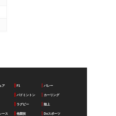
ュア
F1
バレー
バドミントン
カーリング
ラグビー
陸上
レース
他競技
Doスポーツ