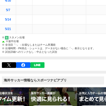
4/30
5/7
5/14
5/21
※
スタメン出場
S
※
途中出場
※ 全項目「-」：出場なしまたはチーム所属前
※ 出場時間・PK得点・シュートは、データがない場合に「-」表示となります。
※ 試合詳細へのリンクなし：中止となった試合
海外サッカー情報ならスポーツナビアプリ