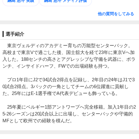
綱島 悠斗 実績
綱島 悠斗 メディア評価
他の質問をしてみる
選手紹介
東京ヴェルディのアカデミー育ちの万能型センターバック。
高校まで東京Vで過ごした後、国士舘大を経て23年に東京Vへ加
入した。188センチの高さとアグレッシブな守備を武器に、ボラ
ンチ、インサイドハーフ、FWでの出場経験も持つ。
プロ1年目にJ2で34試合2得点を記録し、2年目の24年はJ1で3
0試合2得点。3バックの一角としてチームの6位躍進に貢献し
た。25年にはE-1選手権でA代表デビューも飾っている。
25年夏にベルギー1部アントワープへ完全移籍。加入1年目の2
5-26シーズンは20試合以上に出場し、センターバックや守備的
MFとして欧州での経験を積んだ。