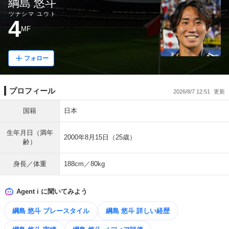
綱島 悠斗
ツナシマ ユウト
4
MF
フォロー
プロフィール
2026/8/7 12:51
国籍
日本
生年月日（満年
2000年8月15日（25歳）
齢）
身長／体重
188cm／80kg
Agent i に聞いてみよう
綱島 悠斗 プレースタイル
綱島 悠斗 詳しい経歴