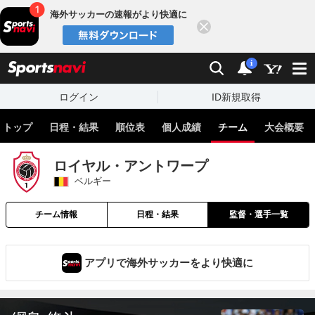
海外サッカーの速報がより快適に
閉じる
スポーツナビ
検索
通知
i
ログイン
ID新規取得
トップ
日程・結果
順位表
個人成績
チーム
大会概要
ロイヤル・アントワープ
ベルギー
チーム情報
日程・結果
監督・選手一覧
アプリで海外サッカーをより快適に