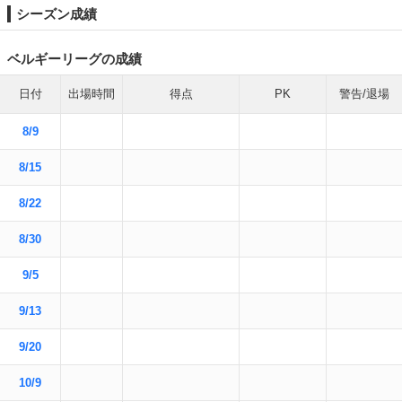
シーズン成績
ベルギーリーグの成績
日付
出場時間
得点
PK
警告/退場
8/9
8/15
8/22
8/30
9/5
9/13
9/20
10/9