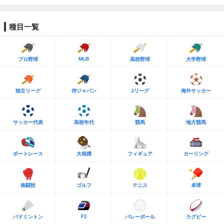
種目一覧
MLB
プロ野球
高校野球
大学野球
独立リーグ
侍ジャパン
Jリーグ
海外サッカー
サッカー代表
高校年代
競馬
地方競馬
ボートレース
大相撲
フィギュア
カーリング
格闘技
ゴルフ
テニス
卓球
F1
バドミントン
バレーボール
ラグビー