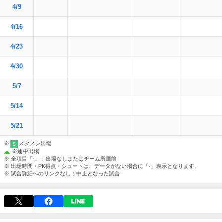
4/9
4/16
4/23
4/30
5/7
5/14
5/21
※
スタメン出場
S
※
途中出場
※ 全項目「-」：出場なしまたはチーム所属前
※ 出場時間・PK得点・シュートは、データがない場合に「-」表示となります。
※ 試合詳細へのリンクなし：中止となった試合