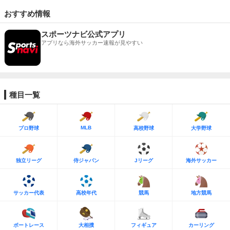
おすすめ情報
スポーツナビ公式アプリ
アプリなら海外サッカー速報が見やすい
種目一覧
MLB
プロ野球
高校野球
大学野球
独立リーグ
侍ジャパン
Jリーグ
海外サッカー
サッカー代表
高校年代
競馬
地方競馬
ボートレース
大相撲
フィギュア
カーリング