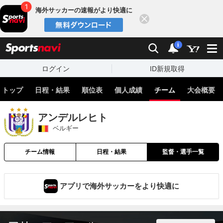
海外サッカーの速報がより快適に
閉じる
スポーツナビ
検索
通知
i
ログイン
ID新規取得
トップ
日程・結果
順位表
個人成績
チーム
大会概要
アンデルレヒト
ベルギー
チーム情報
日程・結果
監督・選手一覧
アプリで海外サッカーをより快適に