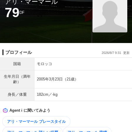
アリ・マーマール
79
DF
プロフィール
2026/8/7 9:31
国籍
モロッコ
生年月日（満年
2005年3月23日（21歳）
齢）
身長／体重
182cm／-kg
Agent i に聞いてみよう
アリ・マーマール プレースタイル