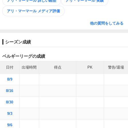
アリ・マーマール 詳しい経歴
アリ・マーマール 実績
アリ・マーマール メディア評価
他の質問をしてみる
シーズン成績
ベルギーリーグの成績
日付
出場時間
得点
PK
警告/退場
8/9
8/16
8/30
9/3
9/6