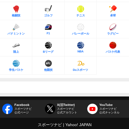
格闘技
ゴルフ
テニス
卓球
F1
バドミントン
バレーボール
ラグビー
NBA
陸上
Bリーグ
バスケ代表
学生バスケ
他競技
Doスポーツ
Facebook
X(旧Twitter)
YouTube
スポーツナビ
スポーツナビ
スポーツナビ
公式ページ
公式アカウント
公式チャンネル
スポーツナビ
Yahoo! JAPAN