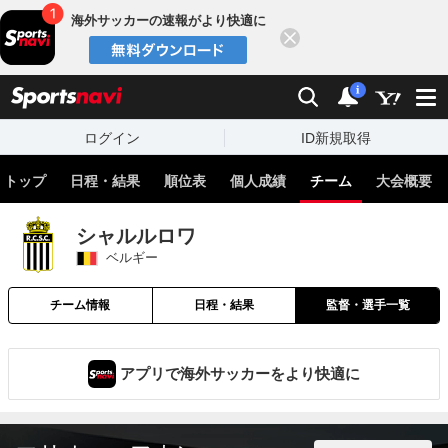
海外サッカーの速報がより快適に
閉じる
スポーツナビ
検索
通知
i
ログイン
ID新規取得
トップ
日程・結果
順位表
個人成績
チーム
大会概要
シャルルロワ
ベルギー
チーム情報
日程・結果
監督・選手一覧
アプリで海外サッカーをより快適に