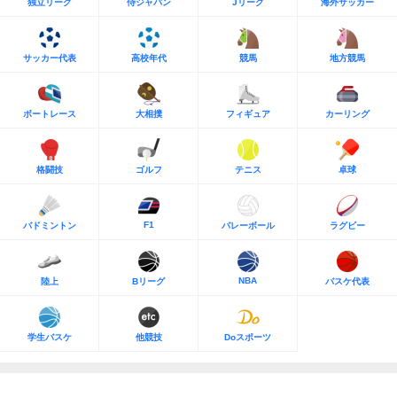
独立リーグ
侍ジャパン
Jリーグ
海外サッカー
サッカー代表
高校年代
競馬
地方競馬
ボートレース
大相撲
フィギュア
カーリング
格闘技
ゴルフ
テニス
卓球
F1
バドミントン
バレーボール
ラグビー
NBA
陸上
Bリーグ
バスケ代表
学生バスケ
他競技
Doスポーツ