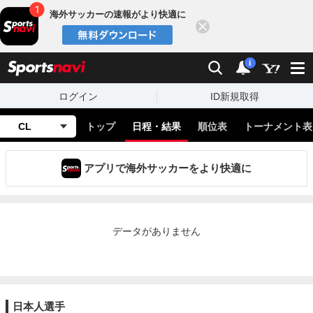
海外サッカーの速報がより快適に
閉じる
スポーツナビ
検索
通知
i
ログイン
ID新規取得
CL
トップ
日程・結果
順位表
トーナメント表
アプリで海外サッカーをより快適に
データがありません
日本人選手