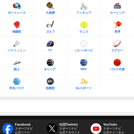
ボートレース
大相撲
フィギュア
カーリング
格闘技
ゴルフ
テニス
卓球
F1
バドミントン
バレーボール
ラグビー
NBA
陸上
Bリーグ
バスケ代表
学生バスケ
他競技
Doスポーツ
Facebook
X(旧Twitter)
YouTube
スポーツナビ
スポーツナビ
スポーツナビ
公式ページ
公式アカウント
公式チャンネル